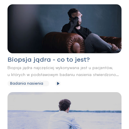
morfologię nie są w stanie spełniać swoich funkcji i tym
samym powodują problemy z uzyskaniem ciąży.
Biopsja jądra - co to jest?
Biopsja jądra najczęściej wykonywana jest u pacjentów,
u których w podstawowym badaniu nasienia stwierdzono
azoospermię, czyli brak plemników. Zabieg biopsji pozwala
Badania nasienia
uzyskać informację, czy w kanalikach nasiennych jądra
dochodzi do wytwarzania plemników. Biopsja jądra może
być również wykorzystywana w procedurze zapłodnienia
pozaustrojowego - in vitro.