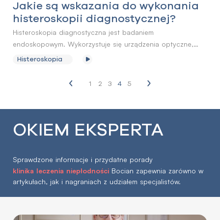
Jakie są wskazania do wykonania
histeroskopii diagnostycznej?
Histeroskopia diagnostyczna jest badaniem
endoskopowym. Wykorzystuje się urządzenia optyczne,
które pozwalają dokładnie ocenić wnętrze jamy macicy
Histeroskopia
i sprawdzić, czy nie ma tam zmian patologicznych.
Wykonywana jest w przypadku diagnostyki niepłodności,
1
2
3
4
5
zaburzeń cyklu miesiączkowego, jak również nawracających
poronień.
OKIEM EKSPERTA
Sprawdzone informacje i przydatne porady
klinika leczenia niepłodności
Bocian zapewnia zarówno w
artykułach, jak i nagraniach z udziałem specjalistów.