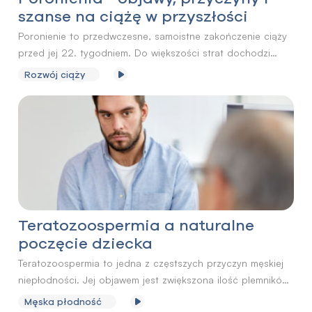
szanse na ciążę w przyszłości
Poronienie to przedwczesne, samoistne zakończenie ciąży
przed jej 22. tygodniem. Do większości strat dochodzi
w pierwszym trymestrze ciąży, często jeszcze na bardzo
Rozwój ciąży
wczesnym jej etapie, przed implantacją zarodka, kiedy
większość kobiet nawet nie wie, że doszło do zapłodnienia.
Zazwyczaj trudno jednoznacznie określić powód
poronienia, w wielu przypadkach odpowiedzialne za to
są wady genetyczne zarodka.
Teratozoospermia a naturalne
poczęcie dziecka
Teratozoospermia to jedna z częstszych przyczyn męskiej
niepłodności. Jej objawem jest zwiększona ilość plemników
o nieprawidłowej budowie, które ze względu na zaburzoną
Męska płodność