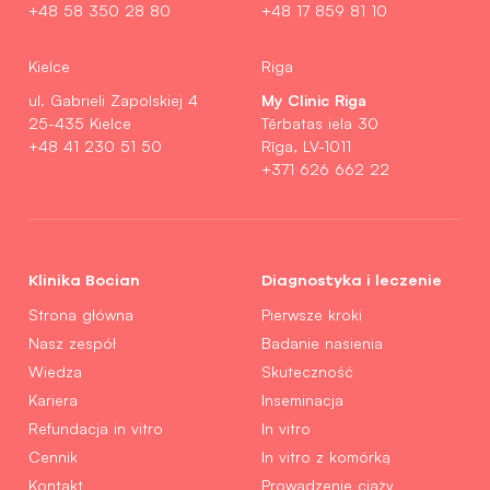
+48 58 350 28 80
+48 17 859 81 10
Kielce
Riga
My Clinic Riga
ul. Gabrieli Zapolskiej 4
25-435 Kielce
Tērbatas iela 30
+48 41 230 51 50
Rīga, LV-1011
+371 626 662 22
Klinika Bocian
Diagnostyka i leczenie
Strona główna
Pierwsze kroki
Nasz zespół
Badanie nasienia
Wiedza
Skuteczność
Kariera
Inseminacja
Refundacja in vitro
In vitro
Cennik
In vitro z komórką
Kontakt
Prowadzenie ciąży