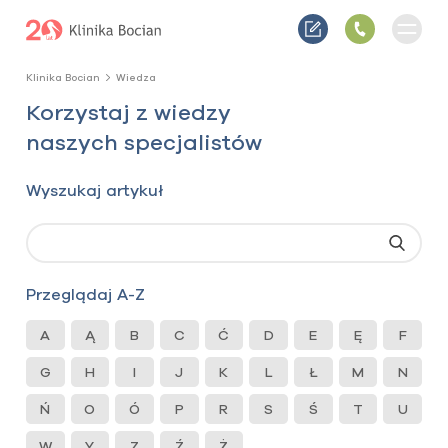
Klinika Bocian
Wiedza
Korzystaj z wiedzy
naszych specjalistów
Wyszukaj artykuł
Przeglądaj A-Z
A
Ą
B
C
Ć
D
E
Ę
F
G
H
I
J
K
L
Ł
M
N
Ń
O
Ó
P
R
S
Ś
T
U
W
Y
Z
Ź
Ż