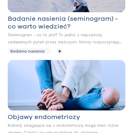
Badanie nasienia (seminogram) -
co warto wiedzieć?
Seminogram - co to jest? To jedno z najczęściej
zadawanych pytań przez mężczyzn, którzy rozpoczynają
diagnostykę swojej płodności. Seminogram, inaczej zwany
Badania nasienia
badaniem nasienia, to podstawowe i niezwykle istotne
badanie laboratoryjne, które pozwala ocenić jakość
ejakulatu oraz zdolność plemników do zapłodnienia
komórki jajowej. Badanie nasienia wykonuje się najczęściej
w sytuacji, gdy para bezskutecznie stara się o dziecko
przez dłuższy czas.
Objawy endometriozy
Kobiety zmagające się z endometriozą mogą mieć różne
objawy. Często są one podobne do objawów