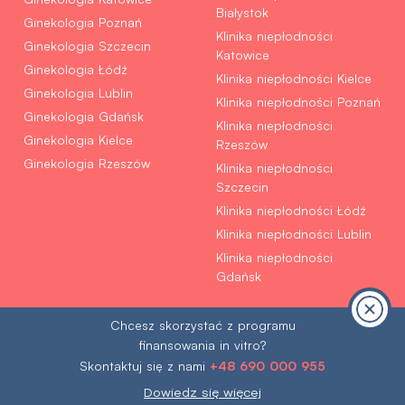
Białystok
Ginekologia Poznań
Klinika niepłodności
Ginekologia Szczecin
Katowice
Ginekologia Łódź
Klinika niepłodności Kielce
Ginekologia Lublin
Klinika niepłodności Poznań
Ginekologia Gdańsk
Klinika niepłodności
Ginekologia Kielce
Rzeszów
Ginekologia Rzeszów
Klinika niepłodności
Szczecin
Klinika niepłodności Łódź
Klinika niepłodności Lublin
Klinika niepłodności
Gdańsk
Chcesz skorzystać z programu
finansowania in vitro?
Współpraca:
©© 2026 Klinika Bocian
+48 690 000 955
Skontaktuj się z nami
Polityka prywatność
RODO
Pliki cookies
Fundusze Unijne
Sygnalista
Dowiedz się więcej