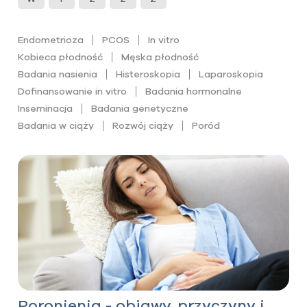
Endometrioza
PCOS
In vitro
Kobieca płodność
Męska płodność
Badania nasienia
Histeroskopia
Laparoskopia
Dofinansowanie in vitro
Badania hormonalne
Inseminacja
Badania genetyczne
Badania w ciąży
Rozwój ciąży
Poród
Poronienia - objawy, przyczyny i