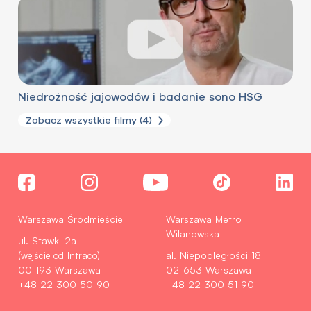
Niedrożność jajowodów i badanie sono HSG
Zobacz wszystkie filmy (4)
Warszawa Śródmieście
Warszawa Metro
Wilanowska
ul. Stawki 2a
(wejście od Intraco)
al. Niepodległości 18
00-193 Warszawa
02-653 Warszawa
+48 22 300 50 90
+48 22 300 51 90