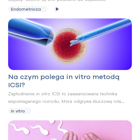
występujących w innych schorzeniach ginekologicznych,
Endometrioza
co utrudnia zdiagnozowanie choroby, zwłaszcza
w początkowym stadium. Ponadto endometrioza latami
może rozwijać się bezobjawowo, a nasilenie symptomów
nie odpowiada stopniowi jej zaawansowania.
Na czym polega in vitro metodą
ICSI?
Zapłodnienie in vitro ICSI to zaawansowana technika
wspomaganego rozrodu, która odgrywa kluczową rolę
w leczeniu niepłodności, zwłaszcza męskiej. Opracowana
In vitro
została w 1990 roku, a dzięki jej wykorzystaniu już dwa lata
później urodziło się pierwsze dziecko poczęte tą metodą.
Wprowadzenie pojedynczego plemnika bezpośrednio do
cytoplazmy komórki jajowej omija wiele barier, które