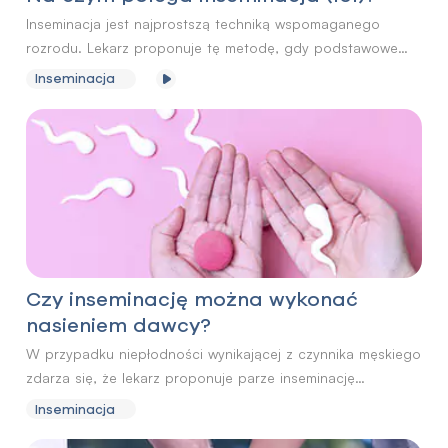
Inseminacja jest najprostszą techniką wspomaganego
rozrodu. Lekarz proponuje tę metodę, gdy podstawowe
terapie leczenia niepłodności nie przynoszą efektu, w tym
Inseminacja
leczenie farmakologiczne czy też zabiegowe.
Czy inseminację można wykonać
nasieniem dawcy?
W przypadku niepłodności wynikającej z czynnika męskiego
zdarza się, że lekarz proponuje parze inseminację
nasieniem dawcy. Dzieje się tak zwłaszcza w sytuacji, gdy
Inseminacja
wyniki badania nasienia partnera są znacznie poniżej normy