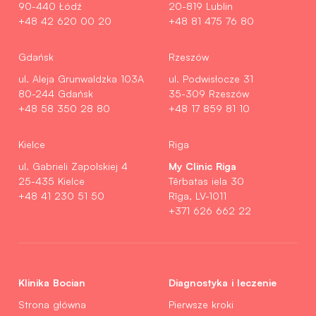
90-440 Łódź
20-819 Lublin
+48 42 620 00 20
+48 81 475 76 80
Gdańsk
Rzeszów
ul. Aleja Grunwaldzka 103A
ul. Podwisłocze 31
80-244 Gdańsk
35-309 Rzeszów
+48 58 350 28 80
+48 17 859 81 10
Kielce
Riga
My Clinic Riga
ul. Gabrieli Zapolskiej 4
25-435 Kielce
Tērbatas iela 30
+48 41 230 51 50
Rīga, LV-1011
+371 626 662 22
Klinika Bocian
Diagnostyka i leczenie
Strona główna
Pierwsze kroki