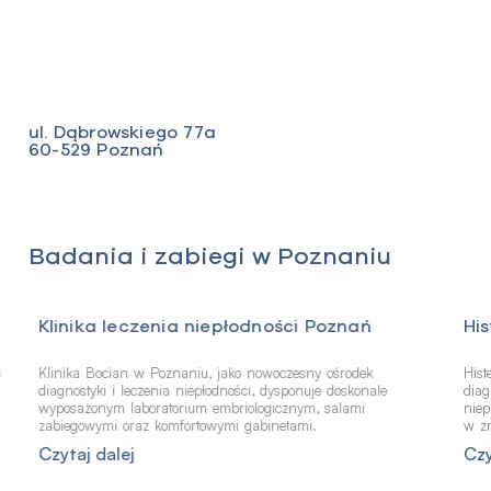
ul. Dąbrowskiego 77a
60-529 Poznań
Badania i zabiegi w Poznaniu
Klinika leczenia niepłodności Poznań
Hi
u
Klinika Bocian w Poznaniu, jako nowoczesny ośrodek
Hist
diagnostyki i leczenia niepłodności, dysponuje doskonale
diag
wyposażonym laboratorium embriologicznym, salami
niep
zabiegowymi oraz komfortowymi gabinetami.
w zn
Czytaj dalej
Czy