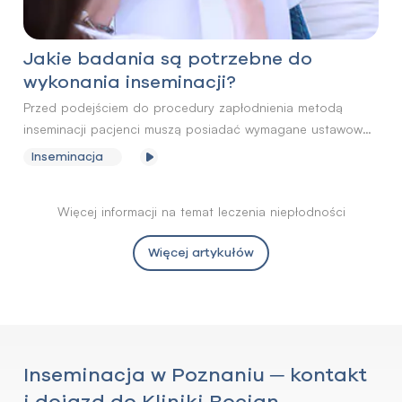
Jakie badania są potrzebne do
wykonania inseminacji?
Przed podejściem do procedury zapłodnienia metodą
inseminacji pacjenci muszą posiadać wymagane ustawowo
wyniki badań, w tym m.in. oznaczenie grupy krwi i aktualne
Inseminacja
badania wirusologiczne. Diagnostyka może być również
poszerzona o dodatkowe badania, które pomogą ocenić
Więcej informacji na temat leczenia niepłodności
szansę na uzyskanie ciąży.
Więcej artykułów
Inseminacja w Poznaniu ─ kontakt
i dojazd do Kliniki Bocian