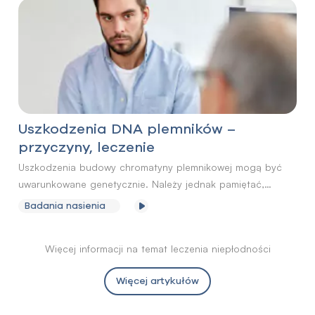
rodziny. Wyniki badania nasienia należy interpretować
całościowo, biorąc pod uwagę wszystkie jego parametry –
zgodnie z wytycznymi WHO. Pozwalają one określić jakość
plemników oraz potencjał rozrodczy mężczyzny.
Uszkodzenia DNA plemników –
przyczyny, leczenie
Uszkodzenia budowy chromatyny plemnikowej mogą być
uwarunkowane genetycznie. Należy jednak pamiętać,
że czynniki zewnętrzne również przyczyniają się
Badania nasienia
do jej nieprawidłowości. Mężczyzna przestrzegając zasad
zdrowego stylu życia może samodzielnie starać
Więcej informacji na temat leczenia niepłodności
się poprawić fragmentację DNA plemników.
Więcej artykułów