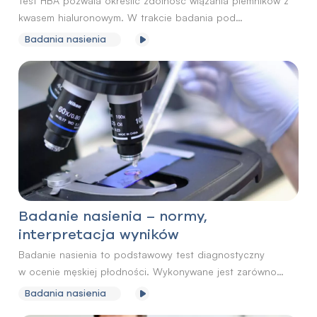
Test HBA pozwala określić zdolność wiązania plemników z
kwasem hialuronowym. W trakcie badania pod
mikroskopem zlicza się plemniki ruchome, które są związane
Badania nasienia
i niezwiązane ze specjalną płytką pokrytą hialuronianem.
Badanie nasienia – normy,
interpretacja wyników
Badanie nasienia to podstawowy test diagnostyczny
w ocenie męskiej płodności. Wykonywane jest zarówno
w przypadku trudności z poczęciem dziecka, jak
Badania nasienia
i profilaktycznie – w ramach świadomego planowania