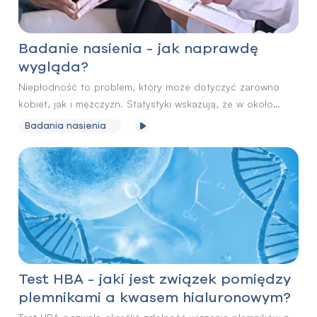
Badanie nasienia - jak naprawdę
wygląda?
Niepłodność to problem, który może dotyczyć zarówno
kobiet, jak i mężczyzn. Statystyki wskazują, że w około
połowie przypadków, trudności z poczęciem dziecka
Badania nasienia
wynikają właśnie z czynnika męskiego. Tutaj kluczowe
okazuje się nieinwazyjne badanie nasienia, które pozwala
szybko sprawdzić płodność mężczyzn. Niezbędne do jego
przeprowadzenia jest oddanie ejakulatu do analizy.
Świadomość tego, jak wygląda badanie nasienia, może
obniżyć stres, towarzyszący wizycie w klinice leczenia
niepłodności.
Test HBA - jaki jest związek pomiędzy
plemnikami a kwasem hialuronowym?