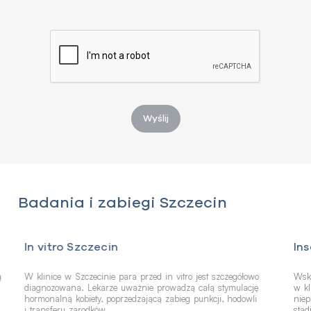
Wyślij
Badania i zabiegi Szczecin
In vitro Szczecin
In
ą
W klinice w Szczecinie para przed in vitro jest szczegółowo
Wska
diagnozowana. Lekarze uważnie prowadzą całą stymulację
w kl
hormonalną kobiety, poprzedzającą zabieg punkcji, hodowli
niep
i transferu zarodków.
stad