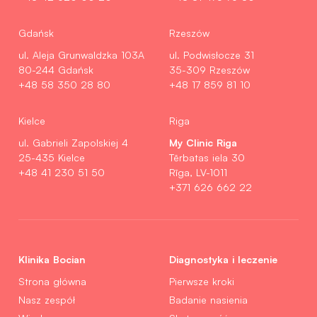
Gdańsk
Rzeszów
ul. Aleja Grunwaldzka 103A
ul. Podwisłocze 31
80-244 Gdańsk
35-309 Rzeszów
+48 58 350 28 80
+48 17 859 81 10
Kielce
Riga
My Clinic Riga
ul. Gabrieli Zapolskiej 4
25-435 Kielce
Tērbatas iela 30
+48 41 230 51 50
Rīga, LV-1011
+371 626 662 22
Klinika Bocian
Diagnostyka i leczenie
Strona główna
Pierwsze kroki
Nasz zespół
Badanie nasienia