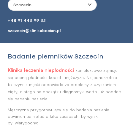
Szczecin
+48 91 443 99 33
szczecin@klinikabocian.pl
Badanie plemników Szczecin
Klinika leczenia niepłodności
kompleksowo zajmuje
się oceną płodności kobiet i mężczyzn. Niejednokrotnie
to czynnik męski odpowiada za problemy z uzyskaniem
ciąży, dlatego na początku diagnostyki warto już poddać
się badaniu nasienia.
Mężczyzna przygotowujący się do badania nasienia
powinien pamiętać o kilku zasadach, by wynik
był wiarygodny: