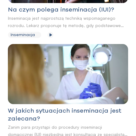
Na czym polega inseminacja (IUI)?
Inseminacja jest najprostszą techniką wspomaganego
rozrodu. Lekarz proponuje tę metodę, gdy podstawowe
terapie leczenia niepłodności nie przynoszą efektu, w tym
Inseminacja
leczenie farmakologiczne czy też zabiegowe.
W jakich sytuacjach inseminacja jest
zalecana?
Zanim para przystąpi do procedury inseminacji
domacicznej (IUI) niezbędna jest konsultacja ze specjalistą