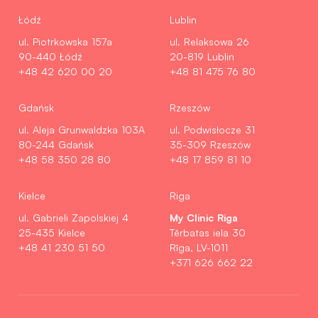
Łódź
Lublin
ul. Piotrkowska 157a
ul. Relaksowa 26
90-440 Łódź
20-819 Lublin
+48 42 620 00 20
+48 81 475 76 80
Gdańsk
Rzeszów
ul. Aleja Grunwaldzka 103A
ul. Podwisłocze 31
80-244 Gdańsk
35-309 Rzeszów
+48 58 350 28 80
+48 17 859 81 10
Kielce
Riga
My Clinic Riga
ul. Gabrieli Zapolskiej 4
25-435 Kielce
Tērbatas iela 30
+48 41 230 51 50
Rīga, LV-1011
+371 626 662 22