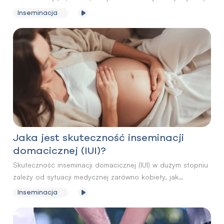
leczenia niepłodności oraz wykonanie obowiązkowych
Inseminacja
badań. Lekarz kwalifikuje parę do zabiegu inseminacji na
podstawie wywiadu medycznego przeprowadzonego
zarówno z kobietą, jak i mężczyzną oraz badań
diagnostycznych przeprowadzonych u obojga partnerów.
Jaka jest skuteczność inseminacji
domacicznej (IUI)?
Skuteczność inseminacji domacicznej (IUI) w dużym stopniu
zależy od sytuacji medycznej zarówno kobiety, jak
i mężczyzny. Szanse na powodzenie zabiegu są najwyższe
Inseminacja
w pierwszych kilku próbach zapłodnienia.