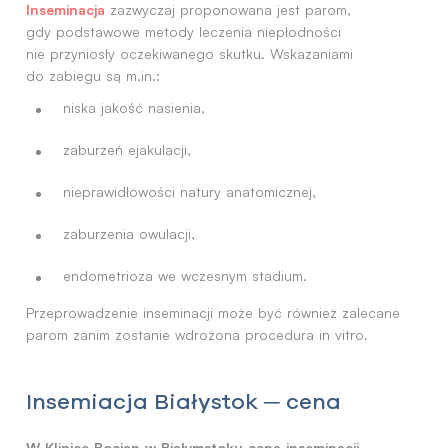
Inseminacja
zazwyczaj proponowana jest parom,
gdy podstawowe metody leczenia niepłodności
nie przyniosły oczekiwanego skutku. Wskazaniami
do zabiegu są m.in.:
niska jakość nasienia,
zaburzeń ejakulacji,
nieprawidłowości natury anatomicznej,
zaburzenia owulacji,
endometrioza we wczesnym stadium.
Przeprowadzenie inseminacji może być również zalecane
parom zanim zostanie wdrożona procedura in vitro.
Insemiacja Białystok ─ cena
W Klinice Bocian w Białymstoku cena inseminacji