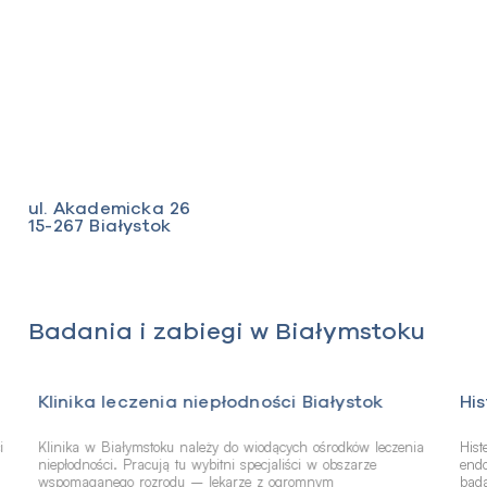
ul. Akademicka 26
15-267 Białystok
Badania i zabiegi w Białymstoku
Klinika leczenia niepłodności Białystok
His
i
Klinika w Białymstoku należy do wiodących ośrodków leczenia
Hist
niepłodności. Pracują tu wybitni specjaliści w obszarze
endo
wspomaganego rozrodu – lekarze z ogromnym
bad