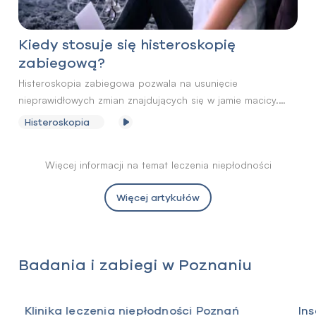
Kiedy stosuje się histeroskopię
zabiegową?
Histeroskopia zabiegowa pozwala na usunięcie
nieprawidłowych zmian znajdujących się w jamie macicy.
Może zostać przeprowadzona jako rozszerzenie
Histeroskopia
histeroskopii diagnostycznej lub też jako odrębny zabieg.
Więcej informacji na temat leczenia niepłodności
Więcej artykułów
Badania i zabiegi w Poznaniu
Klinika leczenia niepłodności Poznań
In