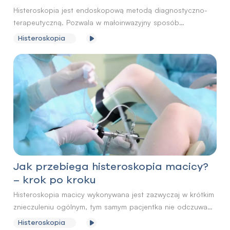
Histeroskopia jest endoskopową metodą diagnostyczno-
terapeutyczną. Pozwala w małoinwazyjny sposób
szczegółowo ocenić wnętrze jamy macicy, jak również
Histeroskopia
usunąć nieprawidłowe zmiany w jej obrębie.
Wykorzystywana jest w diagnostyce i leczeniu
niepłodności, w przypadku zaburzeń miesiączkowych czy
nawracających poronień.
Jak przebiega histeroskopia macicy?
– krok po kroku
Histeroskopia macicy wykonywana jest zazwyczaj w krótkim
znieczuleniu ogólnym, tym samym pacjentka nie odczuwa
żadnych dolegliwości bólowych związanych z badaniem.
Histeroskopia