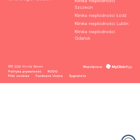
Klinika niepłodności
Szczecin
Klinika niepłodności Łódź
Klinika niepłodności Lublin
Klinika niepłodności
Gdańsk
©© 2026 Klinika Bocian
Współpraca:
Polityka prywatność
RODO
Pliki cookies
Fundusze Unijne
Sygnalista