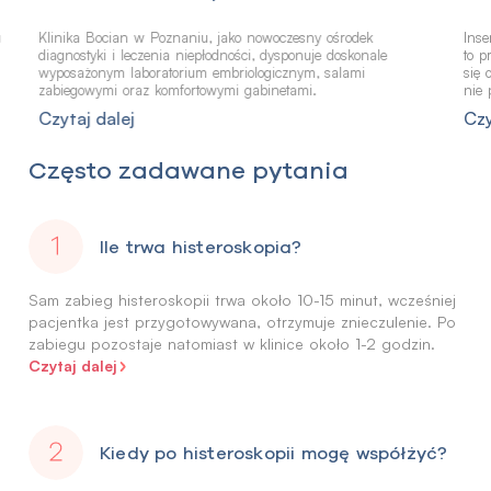
u
Klinika Bocian w Poznaniu, jako nowoczesny ośrodek
Ins
diagnostyki i leczenia niepłodności, dysponuje doskonale
to p
wyposażonym laboratorium embriologicznym, salami
się 
zabiegowymi oraz komfortowymi gabinetami.
nie 
Czytaj dalej
Czy
Często zadawane pytania
Ile trwa histeroskopia?
Sam zabieg histeroskopii trwa około 10-15 minut, wcześniej
pacjentka jest przygotowywana, otrzymuje znieczulenie. Po
zabiegu pozostaje natomiast w klinice około 1-2 godzin.
Czytaj dalej
Kiedy po histeroskopii mogę współżyć?