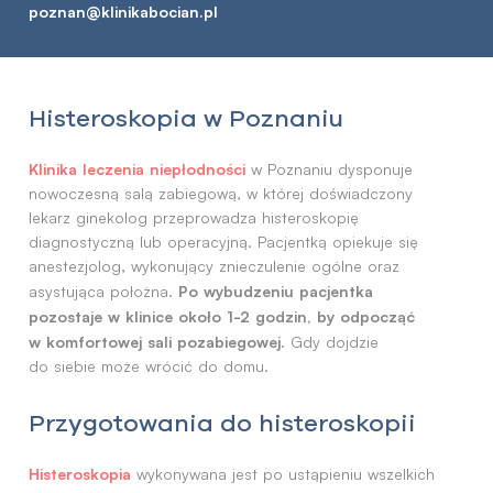
poznan@klinikabocian.pl
Histeroskopia w Poznaniu
Klinika leczenia niepłodności
w Poznaniu dysponuje
nowoczesną salą zabiegową, w której doświadczony
lekarz ginekolog przeprowadza histeroskopię
diagnostyczną lub operacyjną. Pacjentką opiekuje się
anestezjolog, wykonujący znieczulenie ogólne oraz
Po wybudzeniu pacjentka
asystująca położna.
pozostaje w klinice około 1-2 godzin, by odpocząć
w komfortowej sali pozabiegowej.
Gdy dojdzie
do siebie może wrócić do domu.
Przygotowania do histeroskopii
Histeroskopia
wykonywana jest po ustąpieniu wszelkich