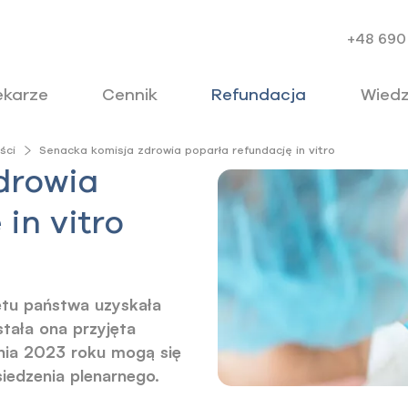
+48 690
ekarze
Cennik
Refundacja
Wied
ści
Senacka komisja zdrowia poparła refundację in vitro
drowia
in vitro
etu państwa uzyskała
stała ona przyjęta
nia 2023 roku mogą się
iedzenia plenarnego.