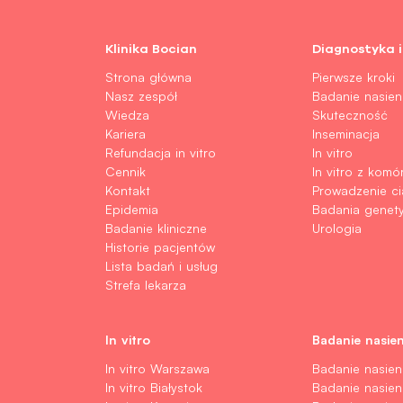
Klinika Bocian
Diagnostyka i
Strona główna
Pierwsze kroki
Nasz zespół
Badanie nasien
Wiedza
Skuteczność
Kariera
Inseminacja
Refundacja in vitro
In vitro
Cennik
In vitro z komó
Kontakt
Prowadzenie ci
Epidemia
Badania genet
Badanie kliniczne
Urologia
Historie pacjentów
Lista badań i usług
Strefa lekarza
In vitro
Badanie nasien
In vitro Warszawa
Badanie nasie
In vitro Białystok
Badanie nasieni