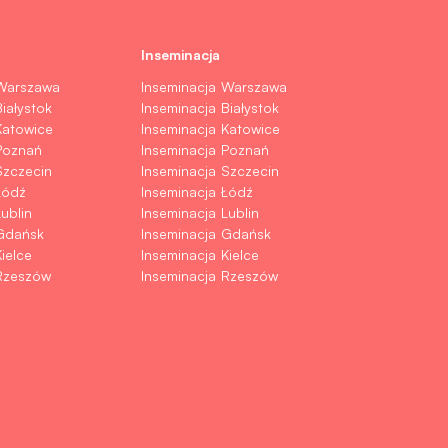
Inseminacja
 Warszawa
Inseminacja Warszawa
iałystok
Inseminacja Białystok
Katowice
Inseminacja Katowice
Poznań
Inseminacja Poznań
Szczecin
Inseminacja Szczecin
Łódź
Inseminacja Łódź
ublin
Inseminacja Lublin
Gdańsk
Inseminacja Gdańsk
ielce
Inseminacja Kielce
Rzeszów
Inseminacja Rzeszów