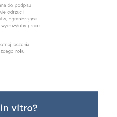
wana do podpisu
ie odrzucili
stw, ograniczające
 wydłużyłoby prace
otnej leczenia
ażdego roku
n vitro?