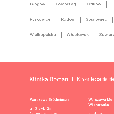
Głogów
Kołobrzeg
Kraków
L
Pyskowice
Radom
Sosnowiec
Wielkopolska
Włocławek
Zawier
Klinika leczenia n
Warszawa Śródmieście
Warszawa Met
Wilanowska
ul. Stawki 2a
al. Niepodległo
(wejście od Intraco)