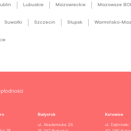
ublin
Lubuskie
Mazowieckie
Mazowsze B
Suwałki
Szczecin
Słupsk
Warmińsko-Maz
cie
iepłodności
ro
Białystok
Katowice
ul. Akademicka 26
ul. Dąbrówki 
ści 18
15-267 Białystok
40-081 Kato