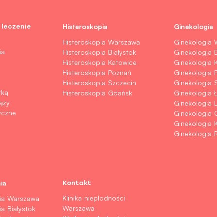
Histeroskopia
Ginekologia
 leczenie
Histeroskopia Warszawa
Ginekologia
ia
Histeroskopia Białystok
Ginekologia B
Histeroskopia Katowice
Ginekologia 
Histeroskopia Poznań
Ginekologia 
Histeroskopia Szczecin
Ginekologia 
rką
Histeroskopia Gdańsk
Ginekologia 
ąży
Ginekologia L
yczne
Ginekologia 
Ginekologia K
Ginekologia 
ia
Kontakt
Klinika niepłodności
nia Warszawa
Warszawa
a Białystok