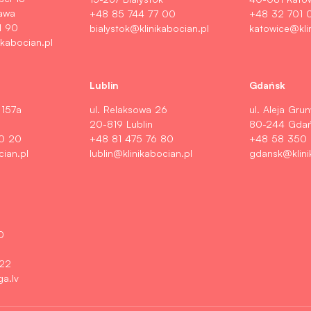
awa
+48 85 744 77 00
+48 32 701 
1 90
bialystok@klinikabocian.pl
katowice@kli
kabocian.pl
Lublin
Gdańsk
 157a
ul. Relaksowa 26
ul. Aleja Gru
20-819 Lublin
80-244 Gda
0 20
+48 81 475 76 80
+48 58 350
cian.pl
lublin@klinikabocian.pl
gdansk@klini
0
 22
ga.lv