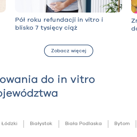
Pół roku refundacji in vitro i
Z
blisko 7 tysięcy ciąż
d
Zobacz więcej
wania do in vitro
województwa
 Łódzki
Białystok
Biała Podlaska
Bytom