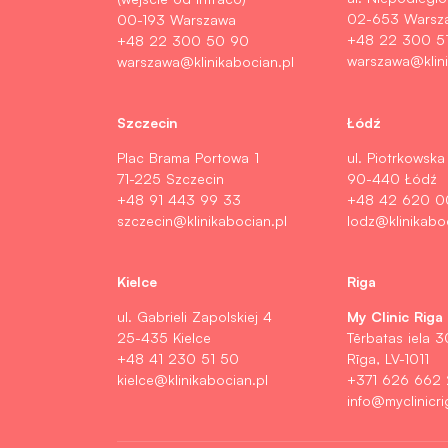
02-653 Warsz
00-193 Warszawa
+48 22 300 5
+48 22 300 50 90
warszawa@klini
warszawa@klinikabocian.pl
Szczecin
Łódź
Plac Brama Portowa 1
ul. Piotrkowska
71-225 Szczecin
90-440 Łódź
+48 91 443 99 33
+48 42 620 0
szczecin@klinikabocian.pl
lodz@klinikabo
Kielce
Riga
My Clinic Riga
ul. Gabrieli Zapolskiej 4
25-435 Kielce
Tērbatas iela 3
+48 41 230 51 50
Rīga, LV-1011
kielce@klinikabocian.pl
+371 626 662
info@myclinicri