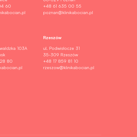
04 60
+48 61 635 00 55
nikabocian.pl
poznan@klinikabocian.pl
Rzeszów
nwaldzka 103A
ul. Podwisłocze 31
ńsk
35-309 Rzeszów
 28 80
+48 17 859 81 10
kabocian.pl
rzeszow@klinikabocian.pl