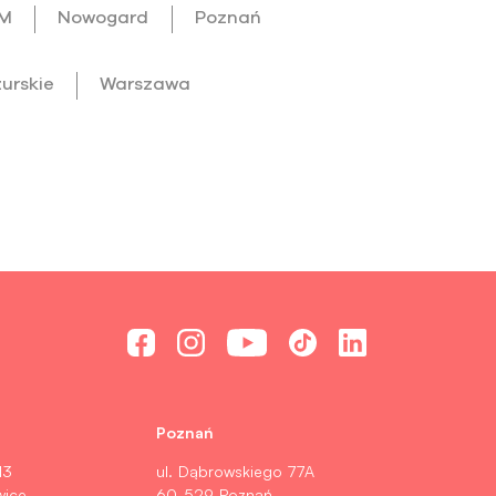
OM
Nowogard
Poznań
urskie
Warszawa
Poznań
13
ul. Dąbrowskiego 77A
wice
60-529 Poznań