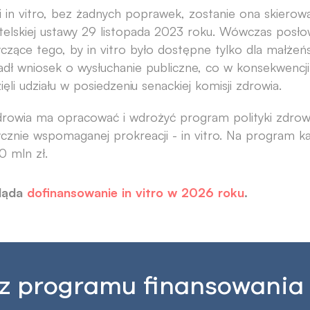
ji in vitro, bez żadnych poprawek, zostanie ona skiero
telskiej ustawy 29 listopada 2023 roku. Wówczas posłow
czące tego, by in vitro było dostępne tylko dla małżeń
dł wniosek o wysłuchanie publiczne, co w konsekwencji
i udziału w posiedzeniu senackiej komisji zdrowia.
drowia ma opracować i wdrożyć program polityki zdrow
cznie wspomaganej prokreacji - in vitro. Na program k
 mln zł.
gląda
dofinansowanie in vitro w 2026 roku
.
z programu finansowania i