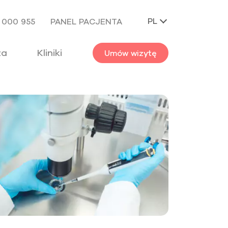
PL
 000 955
PANEL PACJENTA
za
Kliniki
Umów wizytę