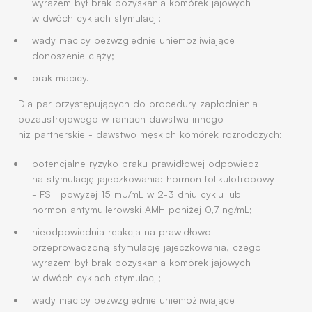
wyrazem był brak pozyskania komórek jajowych
w dwóch cyklach stymulacji;
wady macicy bezwzględnie uniemożliwiające
donoszenie ciąży;
brak macicy.
Dla par przystępujących do procedury zapłodnienia
pozaustrojowego w ramach dawstwa innego
niż partnerskie - dawstwo męskich komórek rozrodczych:
potencjalne ryzyko braku prawidłowej odpowiedzi
na stymulację jajeczkowania: hormon folikulotropowy
- FSH powyżej 15 mU/mL w 2-3 dniu cyklu lub
hormon antymullerowski AMH poniżej 0,7 ng/mL;
nieodpowiednia reakcja na prawidłowo
przeprowadzoną stymulację jajeczkowania, czego
wyrazem był brak pozyskania komórek jajowych
w dwóch cyklach stymulacji;
wady macicy bezwzględnie uniemożliwiające