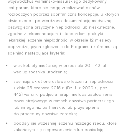
województwa warmińsko-mazurskiego dedykowany
jest parom, które nie mogą zrealizować planów
rozrodczych poprzez spontaniczną koncepcję, u których
stwierdzono i potwierdzono dokumentacją medyczną,
bezwzględną przyczynę niepłodności lub nieskuteczne,
zgodne z rekomendacjami i standardami praktyki
lekarskiej leczenie niepłodności w okresie 12 miesięcy
poprzedzających zgłoszenie do Programu i które muszą
spełniać następujące kryteria:
wiek kobiety mieści się w przedziale 20 - 42 lat
według rocznika urodzenia;
spełniają określone ustawą o leczeniu niepłodności
z dnia 25 czerwca 2015 r. (Dz.U. z 2020 r., poz.
442) warunki podjęcia terapii metodą zapłodnienia
pozaustrojowego w ramach dawstwa partnerskiego
lub innego niż partnerskie, lub przystąpienia
do procedury dawstwa zarodka;
poddały się wcześniej leczeniu niższego rzędu, które
zakończyło się niepowodzeniem lub posiadają