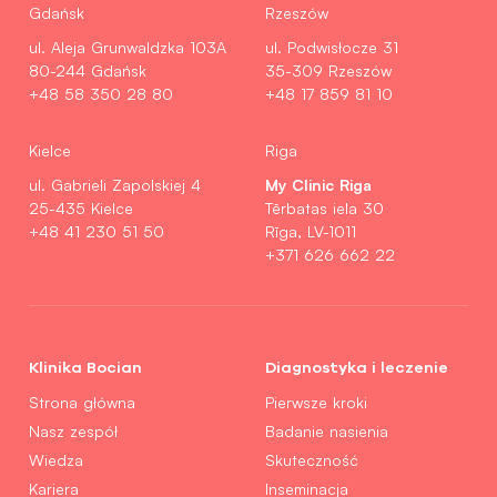
Gdańsk
Rzeszów
ul. Aleja Grunwaldzka 103A
ul. Podwisłocze 31
80-244 Gdańsk
35-309 Rzeszów
+48 58 350 28 80
+48 17 859 81 10
Kielce
Riga
My Clinic Riga
ul. Gabrieli Zapolskiej 4
25-435 Kielce
Tērbatas iela 30
+48 41 230 51 50
Rīga, LV-1011
+371 626 662 22
Klinika Bocian
Diagnostyka i leczenie
Strona główna
Pierwsze kroki
Nasz zespół
Badanie nasienia
Wiedza
Skuteczność
Kariera
Inseminacja