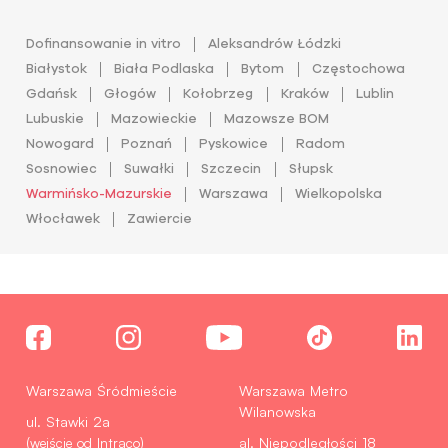
Dofinansowanie in vitro
Aleksandrów Łódzki
Białystok
Biała Podlaska
Bytom
Częstochowa
Gdańsk
Głogów
Kołobrzeg
Kraków
Lublin
Lubuskie
Mazowieckie
Mazowsze BOM
Nowogard
Poznań
Pyskowice
Radom
Sosnowiec
Suwałki
Szczecin
Słupsk
Warmińsko-Mazurskie
Warszawa
Wielkopolska
Włocławek
Zawiercie
Warszawa Śródmieście
Warszawa Metro
Wilanowska
ul. Stawki 2a
(wejście od Intraco)
al. Niepodległości 18