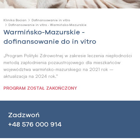
Klinika Bocian
Dofinansowanie in vitro
Dofinansowanie in vitro - Warmińsko-Mazurskie
Warmińsko-Mazurskie -
dofinansowanie do in vitro
„Program Polityki Zdrowotnej w zakresie leczenia niepłodności
metodą zapłodnienia pozaustrojowego dla mieszkańców
województwa warmińsko-mazurskiego na 2021 rok –
aktualizacja na 2024 rok.”
PROGRAM ZOSTAŁ ZAKOŃCZONY
Zadzwoń
+48 576 000 914