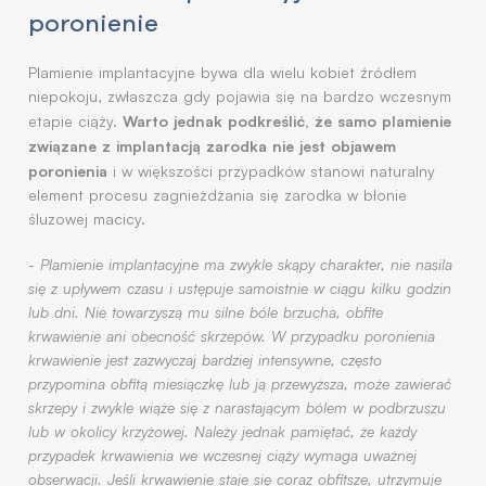
poronienie
Plamienie implantacyjne bywa dla wielu kobiet źródłem
niepokoju, zwłaszcza gdy pojawia się na bardzo wczesnym
Warto jednak podkreślić, że samo plamienie
etapie ciąży.
związane z implantacją zarodka nie jest objawem
poronienia
i w większości przypadków stanowi naturalny
element procesu zagnieżdżania się zarodka w błonie
śluzowej macicy.
-
Plamienie implantacyjne ma zwykle skąpy charakter, nie nasila
się z upływem czasu i ustępuje samoistnie w ciągu kilku godzin
lub dni. Nie towarzyszą mu silne bóle brzucha, obfite
krwawienie ani obecność skrzepów. W przypadku poronienia
krwawienie jest zazwyczaj bardziej intensywne, często
przypomina obfitą miesiączkę lub ją przewyższa, może zawierać
skrzepy i zwykle wiąże się z narastającym bólem w podbrzuszu
lub w okolicy krzyżowej. Należy jednak pamiętać, że każdy
przypadek krwawienia we wczesnej ciąży wymaga uważnej
obserwacji. Jeśli krwawienie staje się coraz obfitsze, utrzymuje