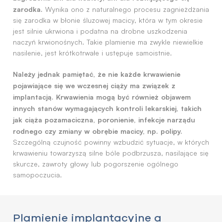
zarodka.
Wynika ono z naturalnego procesu zagnieżdżania
się zarodka w błonie śluzowej macicy, która w tym okresie
jest silnie ukrwiona i podatna na drobne uszkodzenia
naczyń krwionośnych. Takie plamienie ma zwykle niewielkie
nasilenie, jest krótkotrwałe i ustępuje samoistnie.
Należy jednak pamiętać, że nie każde krwawienie
pojawiające się we wczesnej ciąży ma związek z
implantacją. Krwawienia mogą być również objawem
innych stanów wymagających kontroli lekarskiej, takich
jak ciąża pozamaciczna, poronienie, infekcje narządu
rodnego czy zmiany w obrębie macicy, np. polipy.
Szczególną czujność powinny wzbudzić sytuacje, w których
krwawieniu towarzyszą silne bóle podbrzusza, nasilające się
skurcze, zawroty głowy lub pogorszenie ogólnego
samopoczucia.
Plamienie implantacyjne a