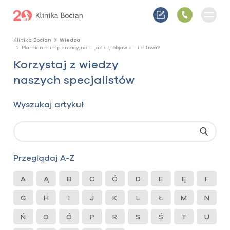
Klinika Bocian
Wiedza
Plamienie implantacyjne – jak się objawia i ile trwa?
Korzystaj z wiedzy
naszych specjalistów
Wyszukaj artykuł
Przeglądaj A-Z
A
Ą
B
C
Ć
D
E
Ę
F
G
H
I
J
K
L
Ł
M
N
Ń
O
Ó
P
R
S
Ś
T
U