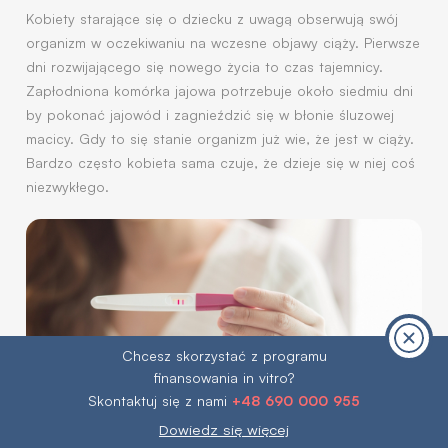
Kobiety starające się o dziecku z uwagą obserwują swój
organizm w oczekiwaniu na wczesne objawy ciąży. Pierwsze
dni rozwijającego się nowego życia to czas tajemnicy.
Zapłodniona komórka jajowa potrzebuje około siedmiu dni
by pokonać jajowód i zagnieździć się w błonie śluzowej
macicy. Gdy to się stanie organizm już wie, że jest w ciąży.
Bardzo często kobieta sama czuje, że dzieje się w niej coś
niezwykłego.
Chcesz skorzystać z programu
finansowania in vitro?
+48 690 000 955
Skontaktuj się z nami
Dowiedz się więcej