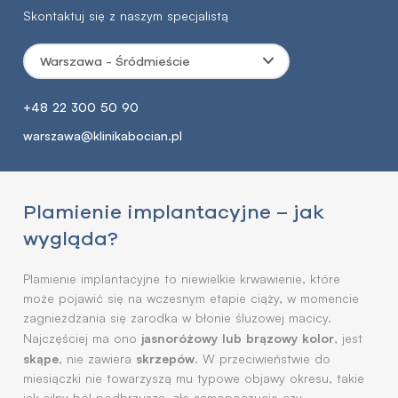
Skontaktuj się z naszym specjalistą
Warszawa - Śródmieście
+48 22 300 50 90
warszawa@klinikabocian.pl
Plamienie implantacyjne – jak
wygląda?
Plamienie implantacyjne to niewielkie krwawienie, które
może pojawić się na wczesnym etapie ciąży, w momencie
zagnieżdżania się zarodka w błonie śluzowej macicy.
jasnoróżowy lub brązowy kolor
Najczęściej ma ono
, jest
skąpe
skrzepów
, nie zawiera
. W przeciwieństwie do
miesiączki nie towarzyszą mu typowe objawy okresu, takie
jak silny ból podbrzusza, złe samopoczucie czy