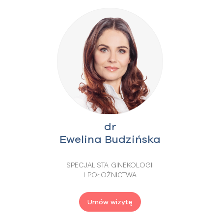
dr
Ewelina Budzińska
SPECJALISTA GINEKOLOGII
I POŁOŻNICTWA
Umów wizytę