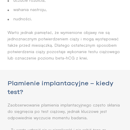
uczucie rozbicia,
wahania nastroju,
nudności.
Warto jednak pamiętać, że wymienione objawy nie są
jednoznacznym potwierdzeniem ciąży i mogą występować
także przed miesiączką. Dlatego ostatecznym sposobem
potwierdzenia ciąży pozostaje wykonanie testu ciążowego
lub oznaczenie poziomu beta-hCG z krwi.
Plamienie implantacyjne – kiedy
test?
Zaobserwowanie plamienia implantacyjnego często skłania
do sięgnięcia po test ciążowy, jednak kluczowe jest
odpowiednie wyczucie momentu badania.
-
Tu warto uzbroić się w cierpliwość i nie robić tego za