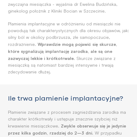
zwyczajna miesiączka - wyjaśnia dr Ewelina Budzińska,
ginekolog położnik z Kliniki Bocian w Szczecinie.
Plamienia implantacyjne w odróżnieniu od miesiączki nie
powodują tak charakterystycznych dla okresu objawów, jak:
silny ból w okolicy podbrzusza, złe samopoczucie,
Wprawdzie mogą pojawić się skurcze,
rozdrażnienie.
które sygnalizują implantację zarodka, ale są one
zazwyczaj lekkie i krótkotrwałe.
Skurcze związane z
miesiączką są natomiast bardziej intensywne i trwają
zdecydowanie dłużej.
Ile trwa plamienie implantacyjne?
Plamienie związane z procesem zagnieżdżania zarodka ma
charakter krótkotrwały i ustępuje znacznie szybciej niż
Zwykle obserwuje się je jedynie
krwawienie miesiączkowe.
przez kilka godzin, rzadziej do 2–3 dni.
W przypadku