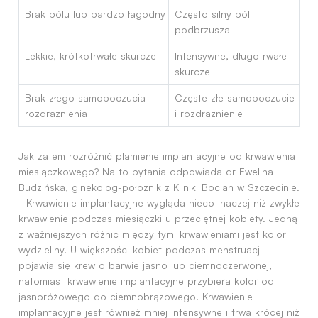
Brak bólu lub bardzo łagodny
Często silny ból
podbrzusza
Lekkie, krótkotrwałe skurcze
Intensywne, długotrwałe
skurcze
Brak złego samopoczucia i
Częste złe samopoczucie
rozdrażnienia
i rozdrażnienie
Jak zatem rozróżnić plamienie implantacyjne od krwawienia
miesiączkowego? Na to pytania odpowiada dr Ewelina
Budzińska, ginekolog-położnik z Kliniki Bocian w Szczecinie.
- Krwawienie implantacyjne wygląda nieco inaczej niż zwykłe
krwawienie podczas miesiączki u przeciętnej kobiety. Jedną
z ważniejszych różnic między tymi krwawieniami jest kolor
wydzieliny. U większości kobiet podczas menstruacji
pojawia się krew o barwie jasno lub ciemnoczerwonej,
natomiast krwawienie implantacyjne przybiera kolor od
jasnoróżowego do ciemnobrązowego. Krwawienie
implantacyjne jest również mniej intensywne i trwa krócej niż