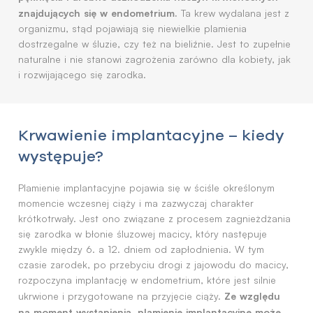
znajdujących się w endometrium.
Ta krew wydalana jest z
organizmu, stąd pojawiają się niewielkie plamienia
dostrzegalne w śluzie, czy też na bieliźnie. Jest to zupełnie
naturalne i nie stanowi zagrożenia zarówno dla kobiety, jak
i rozwijającego się zarodka.
Krwawienie implantacyjne – kiedy
występuje?
Plamienie implantacyjne pojawia się w ściśle określonym
momencie wczesnej ciąży i ma zazwyczaj charakter
krótkotrwały. Jest ono związane z procesem zagnieżdżania
się zarodka w błonie śluzowej macicy, który następuje
zwykle między 6. a 12. dniem od zapłodnienia. W tym
czasie zarodek, po przebyciu drogi z jajowodu do macicy,
rozpoczyna implantację w endometrium, które jest silnie
Ze względu
ukrwione i przygotowane na przyjęcie ciąży.
na moment wystąpienia, plamienie implantacyjne może