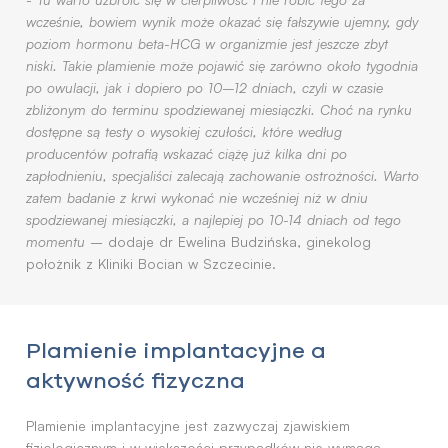
wcześnie, bowiem wynik może okazać się fałszywie ujemny, gdy
poziom hormonu beta-HCG w organizmie jest jeszcze zbyt
niski. Takie plamienie może pojawić się zarówno około tygodnia
po owulacji, jak i dopiero po 10–12 dniach, czyli w czasie
zbliżonym do terminu spodziewanej miesiączki. Choć na rynku
dostępne są testy o wysokiej czułości, które według
producentów potrafią wskazać ciążę już kilka dni po
zapłodnieniu, specjaliści zalecają zachowanie ostrożności. Warto
zatem badanie z krwi wykonać nie wcześniej niż w dniu
spodziewanej miesiączki, a najlepiej po 10-14 dniach od tego
momentu
– dodaje dr Ewelina Budzińska, ginekolog
położnik z Kliniki Bocian w Szczecinie.
Plamienie implantacyjne a
aktywność fizyczna
Plamienie implantacyjne jest zazwyczaj zjawiskiem
fizjologicznym i w większości przypadków nie wymaga