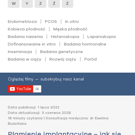
W
Y
Z
Ź
Ż
Endometrioza
PCOS
In vitro
Kobieca płodność
Męska płodność
Badania nasienia
Histeroskopia
Laparoskopia
Dofinansowanie in vitro
Badania hormonalne
Inseminacja
Badania genetyczne
Badania w ciąży
Rozwój ciąży
Poród
Oglądaj filmy – subskrybuj nasz kanał
Data publikacji: 1 lipca 2022
Data aktualizacji: 3 czerwca 2026
18 minuty czytania | Konsultacja medyczna: dr Ewelina
Budzińska
Plamienie implantacyjne – jak się