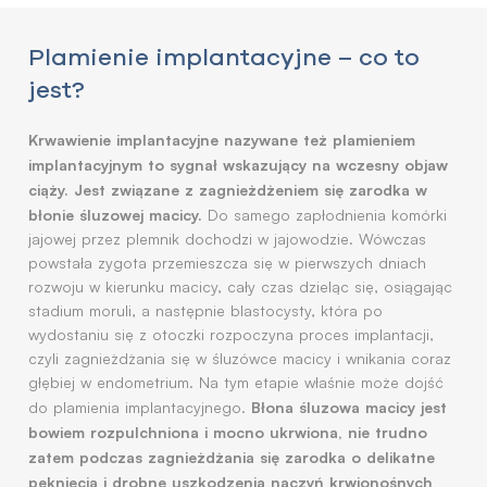
Plamienie implantacyjne – co to
jest?
Krwawienie implantacyjne nazywane też plamieniem
implantacyjnym to sygnał wskazujący na wczesny objaw
ciąży. Jest związane z zagnieżdżeniem się zarodka w
błonie śluzowej macicy.
Do samego zapłodnienia komórki
jajowej przez plemnik dochodzi w jajowodzie. Wówczas
powstała zygota przemieszcza się w pierwszych dniach
rozwoju w kierunku macicy, cały czas dzieląc się, osiągając
stadium moruli, a następnie blastocysty, która po
wydostaniu się z otoczki rozpoczyna proces implantacji,
czyli zagnieżdżania się w śluzówce macicy i wnikania coraz
głębiej w endometrium. Na tym etapie właśnie może dojść
Błona śluzowa macicy jest
do plamienia implantacyjnego.
bowiem rozpulchniona i mocno ukrwiona, nie trudno
zatem podczas zagnieżdżania się zarodka o delikatne
pęknięcia i drobne uszkodzenia naczyń krwionośnych