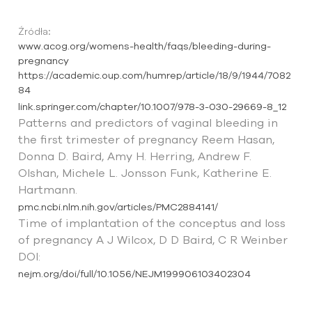
Źródła:
www.acog.org/womens-health/faqs/bleeding-during-
pregnancy
https://academic.oup.com/humrep/article/18/9/1944/7082
84
link.springer.com/chapter/10.1007/978-3-030-29669-8_12
Patterns and predictors of vaginal bleeding in
the first trimester of pregnancy Reem Hasan,
Donna D. Baird, Amy H. Herring, Andrew F.
Olshan, Michele L. Jonsson Funk, Katherine E.
Hartmann.
pmc.ncbi.nlm.nih.gov/articles/PMC2884141/
Time of implantation of the conceptus and loss
of pregnancy A J Wilcox, D D Baird, C R Weinber
DOI:
nejm.org/doi/full/10.1056/NEJM199906103402304