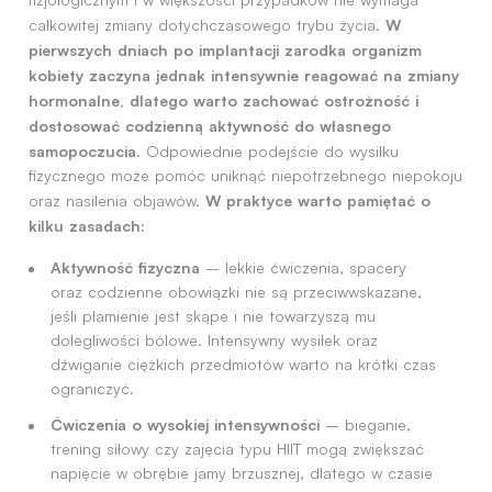
W
całkowitej zmiany dotychczasowego trybu życia.
pierwszych dniach po implantacji zarodka organizm
kobiety zaczyna jednak intensywnie reagować na zmiany
hormonalne, dlatego warto zachować ostrożność i
dostosować codzienną aktywność do własnego
samopoczucia.
Odpowiednie podejście do wysiłku
fizycznego może pomóc uniknąć niepotrzebnego niepokoju
W praktyce warto pamiętać o
oraz nasilenia objawów.
kilku zasadach:
Aktywność fizyczna
– lekkie ćwiczenia, spacery
oraz codzienne obowiązki nie są przeciwwskazane,
jeśli plamienie jest skąpe i nie towarzyszą mu
dolegliwości bólowe. Intensywny wysiłek oraz
dźwiganie ciężkich przedmiotów warto na krótki czas
ograniczyć.
Ćwiczenia o wysokiej intensywności
– bieganie,
trening siłowy czy zajęcia typu HIIT mogą zwiększać
napięcie w obrębie jamy brzusznej, dlatego w czasie