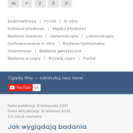
W
Y
Z
Ź
Ż
Endometrioza
PCOS
In vitro
Kobieca płodność
Męska płodność
Badania nasienia
Histeroskopia
Laparoskopia
Dofinansowanie in vitro
Badania hormonalne
Inseminacja
Badania genetyczne
Badania w ciąży
Rozwój ciąży
Poród
Oglądaj filmy – subskrybuj nasz kanał
Data publikacji: 8 listopada 2021
Data aktualizacji: 12 sierpnia 2025
5.5 minut czytania
Jak wyglądają badania