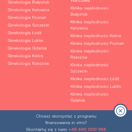
Warszawa
Ginekologia Białystok
Klinika niepłodności
Ginekologia Katowice
Białystok
Ginekologia Poznań
Klinika niepłodności
Ginekologia Szczecin
Katowice
Ginekologia Łódź
Klinika niepłodności Kielce
Ginekologia Lublin
Klinika niepłodności Poznań
Ginekologia Gdańsk
Klinika niepłodności
Ginekologia Kielce
Rzeszów
Ginekologia Rzeszów
Klinika niepłodności
Szczecin
Klinika niepłodności Łódź
Klinika niepłodności Lublin
Klinika niepłodności
Gdańsk
Chcesz skorzystać z programu
finansowania in vitro?
Współpraca:
©© 2026 Klinika Bocian
+48 690 000 955
Skontaktuj się z nami
Polityka prywatność
RODO