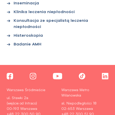
Inseminacja
Klinika leczenia niepłodności
Konsultacja ze specjalistą leczenia
niepłodności
Histeroskopia
Badanie AMH
Warszawa Śródmieście
Warszawa Metro
Wilanowska
ul. Stawki 2a
(wejście od Intraco)
al. Niepodległości 18
00-193 Warszawa
02-653 Warszawa
+48 22 300 50 90
+48 22 300 51 90