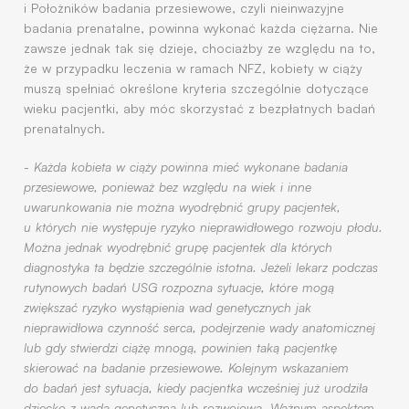
i Położników badania przesiewowe, czyli nieinwazyjne
badania prenatalne, powinna wykonać każda ciężarna. Nie
zawsze jednak tak się dzieje, chociażby ze względu na to,
że w przypadku leczenia w ramach NFZ, kobiety w ciąży
muszą spełniać określone kryteria szczególnie dotyczące
wieku pacjentki, aby móc skorzystać z bezpłatnych badań
prenatalnych.
-
Każda kobieta w ciąży powinna mieć wykonane badania
przesiewowe, ponieważ bez względu na wiek i inne
uwarunkowania nie można wyodrębnić grupy pacjentek,
u których nie występuje ryzyko nieprawidłowego rozwoju płodu.
Można jednak wyodrębnić grupę pacjentek dla których
diagnostyka ta będzie szczególnie istotna. Jeżeli lekarz podczas
rutynowych badań USG rozpozna sytuacje, które mogą
zwiększać ryzyko wystąpienia wad genetycznych jak
nieprawidłowa czynność serca, podejrzenie wady anatomicznej
lub gdy stwierdzi ciążę mnogą, powinien taką pacjentkę
skierować na badanie przesiewowe. Kolejnym wskazaniem
do badań jest sytuacja, kiedy pacjentka wcześniej już urodziła
dziecko z wadą genetyczną lub rozwojową. Ważnym aspektem