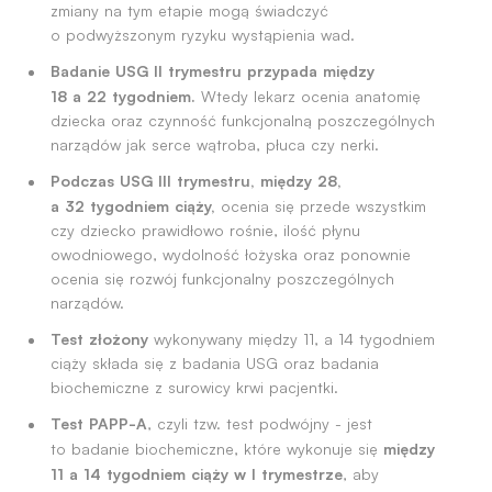
zmiany na tym etapie mogą świadczyć
o podwyższonym ryzyku wystąpienia wad.
Badanie USG II trymestru przypada między
18 a 22 tygodniem.
Wtedy lekarz ocenia anatomię
dziecka oraz czynność funkcjonalną poszczególnych
narządów jak serce wątroba, płuca czy nerki.
Podczas USG III trymestru, między 28,
a 32 tygodniem ciąży,
ocenia się przede wszystkim
czy dziecko prawidłowo rośnie, ilość płynu
owodniowego, wydolność łożyska oraz ponownie
ocenia się rozwój funkcjonalny poszczególnych
narządów.
Test złożony
wykonywany między 11, a 14 tygodniem
ciąży składa się z badania USG oraz badania
biochemiczne z surowicy krwi pacjentki.
Test PAPP-A
, czyli tzw. test podwójny - jest
między
to badanie biochemiczne, które wykonuje się
11 a 14 tygodniem ciąży w I trymestrze
, aby