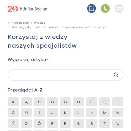
Klinika Bocian
Wiedza
Jak wyglądają badania prenatalne wykonywane podczas ciąży?
Korzystaj z wiedzy
naszych specjalistów
Wyszukaj artykuł
Przeglądaj A-Z
A
Ą
B
C
Ć
D
E
Ę
F
G
H
I
J
K
L
Ł
M
N
Ń
O
Ó
P
R
S
Ś
T
U