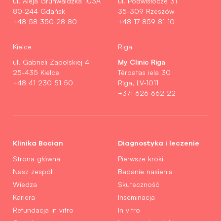
ul. Aleja Grunwaldzka 103A
ul. Podwisłocze 31
80-244 Gdańsk
35-309 Rzeszów
+48 58 350 28 80
+48 17 859 81 10
Kielce
Riga
My Clinic Riga
ul. Gabrieli Zapolskiej 4
25-435 Kielce
Tērbatas iela 30
+48 41 230 51 50
Rīga, LV-1011
+371 626 662 22
Klinika Bocian
Diagnostyka i leczenie
Strona główna
Pierwsze kroki
Nasz zespół
Badanie nasienia
Wiedza
Skuteczność
Kariera
Inseminacja
Refundacja in vitro
In vitro