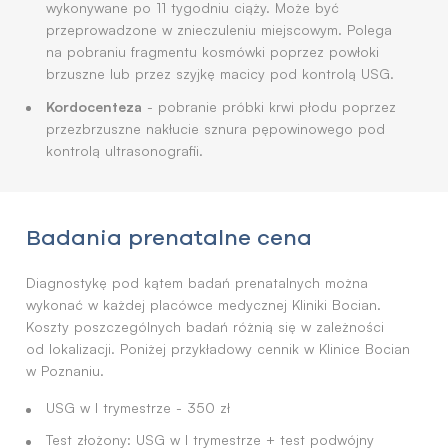
wykonywane po 11 tygodniu ciąży. Może być
przeprowadzone w znieczuleniu miejscowym. Polega
na pobraniu fragmentu kosmówki poprzez powłoki
brzuszne lub przez szyjkę macicy pod kontrolą USG.
Kordocenteza
- pobranie próbki krwi płodu poprzez
przezbrzuszne nakłucie sznura pępowinowego pod
kontrolą ultrasonografii.
Badania prenatalne cena
Diagnostykę pod kątem badań prenatalnych można
wykonać w każdej placówce medycznej Kliniki Bocian.
Koszty poszczególnych badań różnią się w zależności
od lokalizacji. Poniżej przykładowy cennik w Klinice Bocian
w Poznaniu.
USG w I trymestrze - 350 zł
Test złożony: USG w I trymestrze + test podwójny