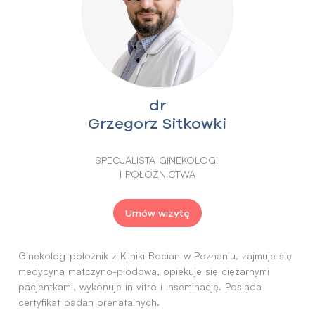
dr
Grzegorz Sitkowki
SPECJALISTA GINEKOLOGII
I POŁOŻNICTWA
Umów wizytę
Ginekolog-położnik z Kliniki Bocian w Poznaniu, zajmuje się
medycyną matczyno-płodową, opiekuje się ciężarnymi
pacjentkami, wykonuje in vitro i inseminację. Posiada
certyfikat badań prenatalnych.