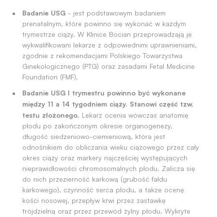
Badanie USG
- jest podstawowym badaniem
prenatalnym, które powinno się wykonać w każdym
trymestrze ciąży. W Klinice Bocian przeprowadzają je
wykwalifikowani lekarze z odpowiednimi uprawnieniami,
zgodnie z rekomendacjami Polskiego Towarzystwa
Ginekologicznego (PTG) oraz zasadami Fetal Medicine
Foundation (FMF).
Badanie USG I trymestru powinno być wykonane
między 11 a 14 tygodniem ciąży. Stanowi część tzw.
testu złożonego.
Lekarz ocenia wówczas anatomię
płodu po zakończonym okresie organogenezy,
długość siedzeniowo-ciemieniową, która jest
odnośnikiem do obliczania wieku ciążowego przez cały
okres ciąży oraz markery najczęściej występujących
nieprawidłowości chromosomalnych płodu. Zalicza się
do nich przezierność karkową (grubość fałdu
karkowego), czynność serca płodu, a także ocenę
kości nosowej, przepływ krwi przez zastawkę
trójdzielną oraz przez przewód żylny płodu. Wykryte