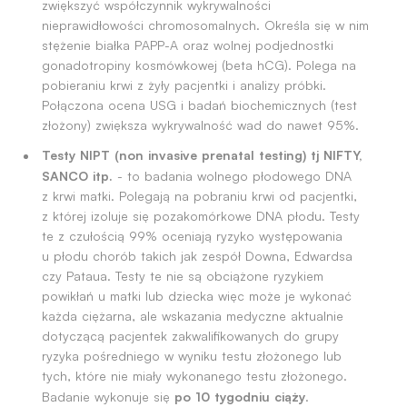
zwiększyć współczynnik wykrywalności
nieprawidłowości chromosomalnych. Określa się w nim
stężenie białka PAPP-A oraz wolnej podjednostki
gonadotropiny kosmówkowej (beta hCG). Polega na
pobieraniu krwi z żyły pacjentki i analizy próbki.
Połączona ocena USG i badań biochemicznych (test
złożony) zwiększa wykrywalność wad do nawet 95%.
Testy NIPT (non invasive prenatal testing) tj NIFTY,
SANCO itp.
- to badania wolnego płodowego DNA
z krwi matki. Polegają na pobraniu krwi od pacjentki,
z której izoluje się pozakomórkowe DNA płodu. Testy
te z czułością 99% oceniają ryzyko występowania
u płodu chorób takich jak zespół Downa, Edwardsa
czy Pataua. Testy te nie są obciążone ryzykiem
powikłań u matki lub dziecka więc może je wykonać
każda ciężarna, ale wskazania medyczne aktualnie
dotyczącą pacjentek zakwalifikowanych do grupy
ryzyka pośredniego w wyniku testu złożonego lub
tych, które nie miały wykonanego testu złożonego.
po 10 tygodniu ciąży
Badanie wykonuje się
.