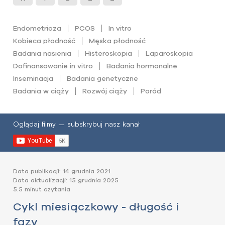
Endometrioza
PCOS
In vitro
Kobieca płodność
Męska płodność
Badania nasienia
Histeroskopia
Laparoskopia
Dofinansowanie in vitro
Badania hormonalne
Inseminacja
Badania genetyczne
Badania w ciąży
Rozwój ciąży
Poród
Oglądaj filmy – subskrybuj nasz kanał
Data publikacji: 14 grudnia 2021
Data aktualizacji: 15 grudnia 2025
5.5 minut czytania
Cykl miesiączkowy - długość i
fazy