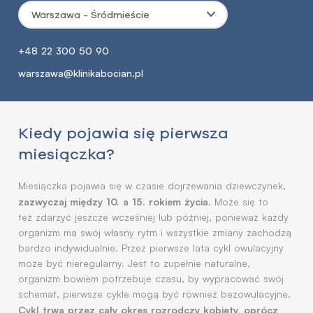
Warszawa - Śródmieście
+48 22 300 50 90
warszawa@klinikabocian.pl
Kiedy pojawia się pierwsza
miesiączka?
Miesiączka pojawia się w czasie dojrzewania dziewczynek,
zazwyczaj między 10. a 15. rokiem życia.
Może się to
też zdarzyć jeszcze wcześniej lub później, ponieważ każdy
organizm ma swój własny rytm i wszystkie zmiany zachodzą
bardzo indywidualnie. Przez pierwsze lata cykl owulacyjny
może być nieregularny. Jest to zupełnie naturalne,
organizm bowiem potrzebuje czasu, by wypracować swój
schemat, pierwsze cykle mogą być również bezowulacyjne.
Cykl trwa przez cały okres rozrodczy kobiety, oprócz