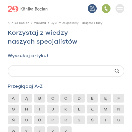
Klinika Bocian
Wiedza
Cykl miesiączkowy - długość i fazy
Korzystaj z wiedzy
naszych specjalistów
Wyszukaj artykuł
Przeglądaj A-Z
A
Ą
B
C
Ć
D
E
Ę
F
G
H
I
J
K
L
Ł
M
N
Ń
O
Ó
P
R
S
Ś
T
U
W
Y
Z
Ź
Ż