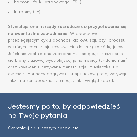
hormonu folikulotropowego (FSH),
lutropiny (LH).
Stymulują one narządy rozrodcze do przygotowania się
na ewentualne zapłodnienie.
W prawidłowo
przebiegającym cyklu dochodzi do owulacji, czyli procesu,
w którym jeden z jajników uwalnia dojrzałą komórkę jajową.
Jeżeli nie zostaje ona zapłodniona następuje złuszczanie
się błony śluzowej wyścielającej jamę macicy (endometrium)
oraz krwawienie nazywane menstruacją, miesiączką lub
okresem. Hormony odgrywają tutaj kluczową rolę, wpływają
także na samopoczucie, emocje, jak i wygląd kobiet.
Jesteśmy po to, by odpowiedzieć
na Twoje pytania
Skontaktuj się z naszym specjalistą