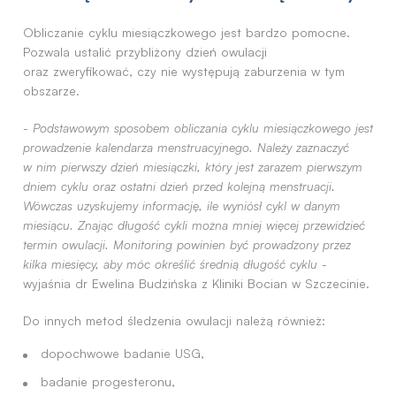
Obliczanie cyklu miesiączkowego jest bardzo pomocne.
Pozwala ustalić przybliżony dzień owulacji
oraz zweryfikować, czy nie występują zaburzenia w tym
obszarze.
-
Podstawowym sposobem obliczania cyklu miesiączkowego jest
prowadzenie kalendarza menstruacyjnego. Należy zaznaczyć
w nim pierwszy dzień miesiączki, który jest zarazem pierwszym
dniem cyklu oraz ostatni dzień przed kolejną menstruacji.
Wówczas uzyskujemy informację, ile wyniósł cykl w danym
miesiącu. Znając długość cykli można mniej więcej przewidzieć
termin owulacji. Monitoring powinien być prowadzony przez
kilka miesięcy, aby móc określić średnią długość cyklu
-
wyjaśnia dr Ewelina Budzińska z Kliniki Bocian w Szczecinie.
Do innych metod śledzenia owulacji należą również:
dopochwowe badanie USG,
badanie progesteronu,