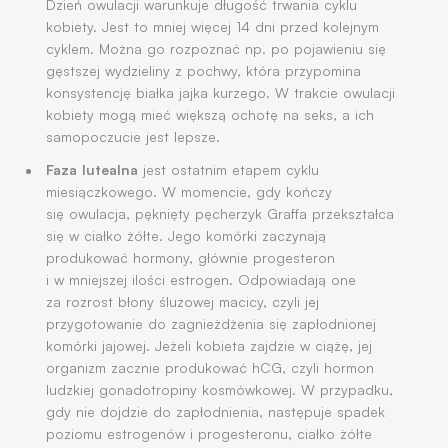
Dzień owulacji warunkuje długość trwania cyklu
kobiety. Jest to mniej więcej 14 dni przed kolejnym
cyklem. Można go rozpoznać np. po pojawieniu się
gęstszej wydzieliny z pochwy, która przypomina
konsystencję białka jajka kurzego. W trakcie owulacji
kobiety mogą mieć większą ochotę na seks, a ich
samopoczucie jest lepsze.
Faza lutealna
jest ostatnim etapem cyklu
miesiączkowego. W momencie, gdy kończy
się owulacja, pęknięty pęcherzyk Graffa przekształca
się w ciałko żółte. Jego komórki zaczynają
produkować hormony, głównie progesteron
i w mniejszej ilości estrogen. Odpowiadają one
za rozrost błony śluzowej macicy, czyli jej
przygotowanie do zagnieżdżenia się zapłodnionej
komórki jajowej. Jeżeli kobieta zajdzie w ciążę, jej
organizm zacznie produkować hCG, czyli hormon
ludzkiej gonadotropiny kosmówkowej. W przypadku,
gdy nie dojdzie do zapłodnienia, następuje spadek
poziomu estrogenów i progesteronu, ciałko żółte