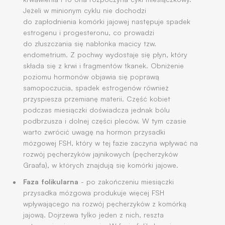
Jeżeli w minionym cyklu nie dochodzi
do zapłodnienia komórki jajowej następuje spadek
estrogenu i progesteronu, co prowadzi
do złuszczania się nabłonka macicy tzw.
endometrium. Z pochwy wydostaje się płyn, który
składa się z krwi i fragmentów tkanek. Obniżenie
poziomu hormonów objawia się poprawą
samopoczucia, spadek estrogenów również
przyspiesza przemianę materii. Część kobiet
podczas miesiączki doświadcza jednak bólu
podbrzusza i dolnej części pleców. W tym czasie
warto zwrócić uwagę na hormon przysadki
mózgowej FSH, który w tej fazie zaczyna wpływać na
rozwój pęcherzyków jajnikowych (pęcherzyków
Graafa), w których znajdują się komórki jajowe.
Faza folikularna
- po zakończeniu miesiączki
przysadka mózgowa produkuje więcej FSH
wpływającego na rozwój pęcherzyków z komórką
jajową. Dojrzewa tylko jeden z nich, reszta