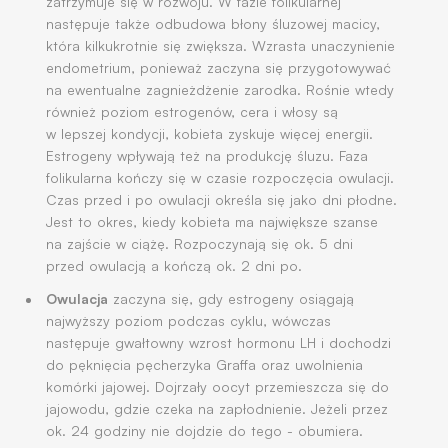
zatrzymuje się w rozwoju. W fazie folikularnej
następuje także odbudowa błony śluzowej macicy,
która kilkukrotnie się zwiększa. Wzrasta unaczynienie
endometrium, ponieważ zaczyna się przygotowywać
na ewentualne zagnieżdżenie zarodka. Rośnie wtedy
również poziom estrogenów, cera i włosy są
w lepszej kondycji, kobieta zyskuje więcej energii.
Estrogeny wpływają też na produkcję śluzu. Faza
folikularna kończy się w czasie rozpoczęcia owulacji.
Czas przed i po owulacji określa się jako dni płodne.
Jest to okres, kiedy kobieta ma największe szanse
na zajście w ciążę. Rozpoczynają się ok. 5 dni
przed owulacją a kończą ok. 2 dni po.
Owulacja
zaczyna się, gdy estrogeny osiągają
najwyższy poziom podczas cyklu, wówczas
następuje gwałtowny wzrost hormonu LH i dochodzi
do pęknięcia pęcherzyka Graffa oraz uwolnienia
komórki jajowej. Dojrzały oocyt przemieszcza się do
jajowodu, gdzie czeka na zapłodnienie. Jeżeli przez
ok. 24 godziny nie dojdzie do tego - obumiera.