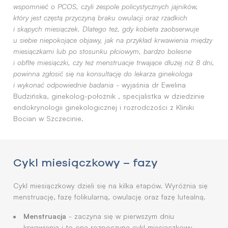
wspomnieć o PCOS, czyli zespole policystycznych jajników,
który jest częstą przyczyną braku owulacji oraz rzadkich
i skąpych miesiączek. Dlatego też, gdy kobieta zaobserwuje
u siebie niepokojące objawy, jak na przykład krwawienia między
miesiączkami lub po stosunku płciowym, bardzo bolesne
i obfite miesiączki, czy też menstruacje trwające dłużej niż 8 dni,
powinna zgłosić się na konsultację do lekarza ginekologa
i wykonać odpowiednie badania
- wyjaśnia dr Ewelina
Budzińska, ginekolog-położnik , specjalistka w dziedzinie
endokrynologii ginekologicznej i rozrodczości z Kliniki
Bocian w Szczecinie.
Cykl miesiączkowy – fazy
Cykl miesiączkowy dzieli się na kilka etapów. Wyróżnia się
menstruację, fazę folikularną, owulację oraz fazę lutealną.
Menstruacja
- zaczyna się w pierwszym dniu
krwawienia i to ona rozpoczyna cykl miesiączkowy.