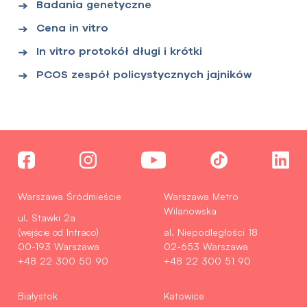
Badania genetyczne
Cena in vitro
In vitro protokół długi i krótki
PCOS zespół policystycznych jajników
Warszawa Śródmieście
Warszawa Metro
Wilanowska
ul. Stawki 2a
(wejście od Intraco)
al. Niepodległości 18
00-193 Warszawa
02-653 Warszawa
+48 22 300 50 90
+48 22 300 51 90
Białystok
Katowice