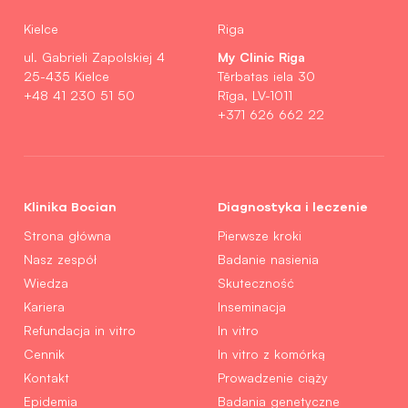
Kielce
Riga
My Clinic Riga
ul. Gabrieli Zapolskiej 4
25-435 Kielce
Tērbatas iela 30
+48 41 230 51 50
Rīga, LV-1011
+371 626 662 22
Klinika Bocian
Diagnostyka i leczenie
Strona główna
Pierwsze kroki
Nasz zespół
Badanie nasienia
Wiedza
Skuteczność
Kariera
Inseminacja
Refundacja in vitro
In vitro
Cennik
In vitro z komórką
Kontakt
Prowadzenie ciąży
Epidemia
Badania genetyczne