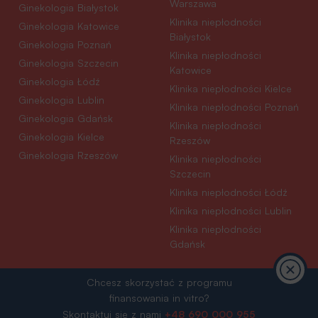
Warszawa
Ginekologia Białystok
Klinika niepłodności
Ginekologia Katowice
Białystok
Ginekologia Poznań
Klinika niepłodności
Ginekologia Szczecin
Katowice
Ginekologia Łódź
Klinika niepłodności Kielce
Ginekologia Lublin
Klinika niepłodności Poznań
Ginekologia Gdańsk
Klinika niepłodności
Ginekologia Kielce
Rzeszów
Ginekologia Rzeszów
Klinika niepłodności
Szczecin
Klinika niepłodności Łódź
Klinika niepłodności Lublin
Klinika niepłodności
Gdańsk
Chcesz skorzystać z programu
finansowania in vitro?
Współpraca:
©© 2026 Klinika Bocian
+48 690 000 955
Skontaktuj się z nami