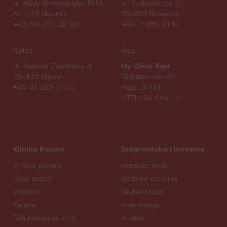
ul. Aleja Grunwaldzka 103A
ul. Podwisłocze 31
80-244 Gdańsk
35-309 Rzeszów
+48 58 350 28 80
+48 17 859 81 10
Kielce
Riga
My Clinic Riga
ul. Gabrieli Zapolskiej 4
25-435 Kielce
Tērbatas iela 30
+48 41 230 51 50
Rīga, LV-1011
+371 626 662 22
Klinika Bocian
Diagnostyka i leczenie
Strona główna
Pierwsze kroki
Nasz zespół
Badanie nasienia
Wiedza
Skuteczność
Kariera
Inseminacja
Refundacja in vitro
In vitro