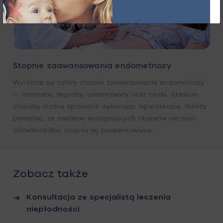
Stopnie zaawansowania endometriozy
Wyróżnia się cztery stopnie zaawansowania endometriozy
– minimalny, łagodny, umiarkowany oraz ciężki. Stadium
choroby można sprawdzić wykonując laparoskopię. Należy
pamiętać, że nasilenie występujących objawów nie musi
odzwierciedlać stopnia jej zaawansowania.
Zobacz także
Konsultacja ze specjalistą leczenia
niepłodności