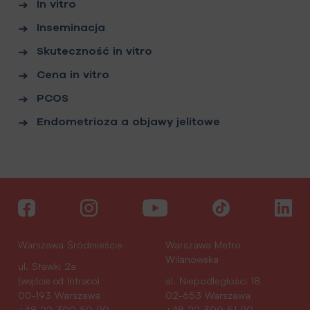
In vitro
Inseminacja
Skuteczność in vitro
Cena in vitro
PCOS
Endometrioza a objawy jelitowe
Warszawa Śródmieście
Warszawa Metro
Wilanowska
ul. Stawki 2a
(wejście od Intraco)
al. Niepodległości 18
00-193 Warszawa
02-653 Warszawa
+48 22 300 50 90
+48 22 300 51 90