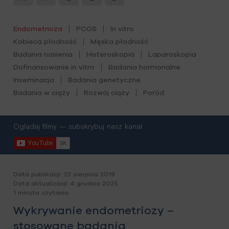
Endometrioza
PCOS
In vitro
Kobieca płodność
Męska płodność
Badania nasienia
Histeroskopia
Laparoskopia
Dofinansowanie in vitro
Badania hormonalne
Inseminacja
Badania genetyczne
Badania w ciąży
Rozwój ciąży
Poród
Oglądaj filmy – subskrybuj nasz kanał
Data publikacji: 22 sierpnia 2019
Data aktualizacji: 4 grudnia 2025
1 minuta czytania
Wykrywanie endometriozy –
stosowane badania