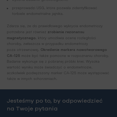
przeprowadzi USG, które pozwala zidentyfikować
torbiele endometrialne jajnika.
Zdarza się, że do prawidłowego wykrycia endometriozy
zrobienie rezonansu
potrzebne jest również
magnetycznego
, który umożliwia ocenę rozległości
choroby, zwłaszcza w przypadku endometriozy
Określenie markera nowotworowego
poza otrzewnowej.
CA-125
może być także pomocne w rozpoznaniu choroby.
Badanie wykonuje się z pobranej próbki krwi. Wysoka
wartość wyniku może świadczyć o endometriozie,
aczkolwiek podwyższony marker CA-125 może występować
także w innych schorzeniach.
Jesteśmy po to, by odpowiedzieć
na Twoje pytania