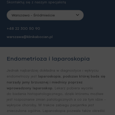
Skontaktuj się z naszym specjalistą
Warszawa - Śródmieście
+48 22 300 50 90
warszawa@klinikabocian.pl
Endometrioza i laparoskopia
Jednak najbardziej dokładna w diagnostyce i wykryciu
laparoskopia, podczas której bada się
endometriozy jest
narządy jamy brzusznej i miednicy poprzez
wprowadzony laparoskop
. Lekarz pobiera wycinki
do badania histopatologicznego, dzięki któremu możliwe
jest rozpoznanie zmian patologicznych a co za tym idzie -
wykrycie choroby. W trakcie zabiegu pacjentka jest
znieczulona ogólnie. Laparoskopia pozwala także określić