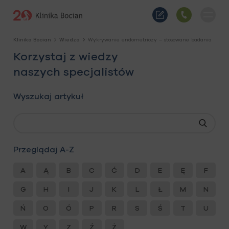
Klinika Bocian
Wiedza
Wykrywanie endometriozy – stosowane badania
Korzystaj z wiedzy
naszych specjalistów
Wyszukaj artykuł
Przeglądaj A-Z
A
Ą
B
C
Ć
D
E
Ę
F
G
H
I
J
K
L
Ł
M
N
Ń
O
Ó
P
R
S
Ś
T
U
W
Y
Z
Ź
Ż