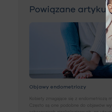
Powiązane artykuł
Objawy endometriozy
Kobiety zmagające się z endometriozą 
Często są one podobne do objawów wys
schorzeniach ginekologicznych, co utrud