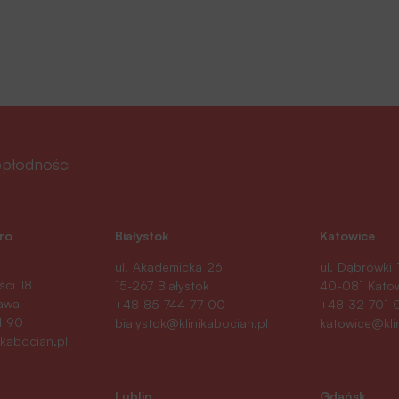
iepłodności
ro
Białystok
Katowice
ul. Akademicka 26
ul. Dąbrówki 
ści 18
15-267 Białystok
40-081 Kato
awa
+48 85 744 77 00
+48 32 701 
1 90
bialystok@klinikabocian.pl
katowice@kli
kabocian.pl
Lublin
Gdańsk