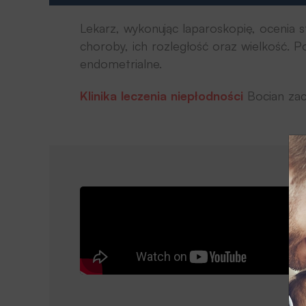
Lekarz, wykonując laparoskopię, ocenia
choroby, ich rozległość oraz wielkość. 
endometrialne.
Klinika leczenia niepłodności
Bocian zac