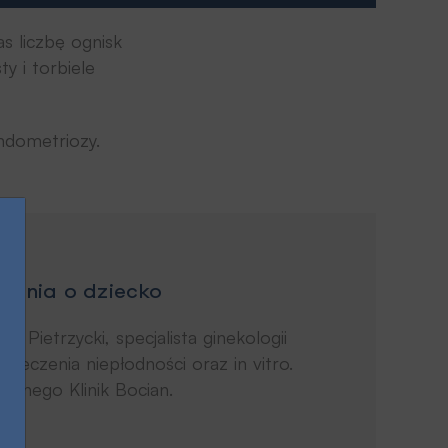
s liczbę ognisk
y i torbiele
ndometriozy.
rania o dziecko
z Pietrzycki, specjalista ginekologii
 i leczenia niepłodności oraz in vitro.
cznego Klinik Bocian.