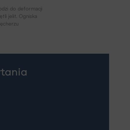
dzi do deformacji
i jelit. Ogniska
pęcherzu
ytania