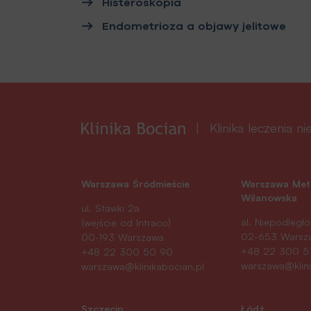
Histeroskopia
Endometrioza a objawy jelitowe
Klinika leczenia n
Warszawa Śródmieście
Warszawa Met
Wilanowska
ul. Stawki 2a
al. Niepodległo
(wejście od Intraco)
02-653 Warsz
00-193 Warszawa
+48 22 300 5
+48 22 300 50 90
warszawa@klini
warszawa@klinikabocian.pl
Szczecin
Łódź