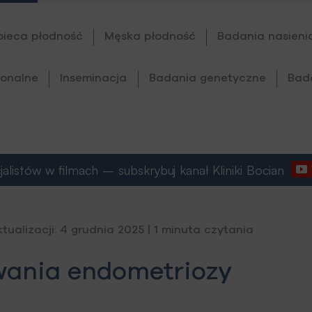
bieca płodność
Męska płodność
Badania nasieni
onalne
Inseminacja
Badania genetyczne
Bad
listów w filmach – subskrybuj kanał Kliniki Bocian
ktualizacji: 4 grudnia 2025 | 1 minuta czytania
wania endometriozy