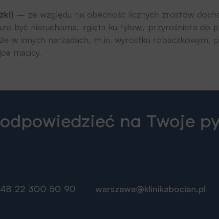
żki)
– ze względu na obecność licznych zrostów docho
 być nieruchoma, zgięta ku tyłowi, przyrośnięta do pętl
e w innych narządach, m.in. wyrostku robaczkowym, 
jce macicy.
 odpowiedzieć na Twoje p
48 22 300 50 90
warszawa@klinikabocian.pl