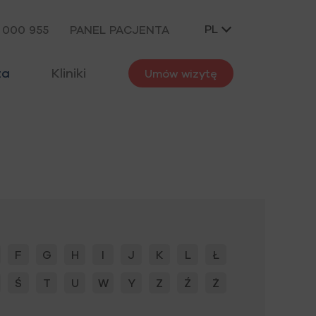
PL
 000 955
PANEL PACJENTA
za
Kliniki
Umów wizytę
F
G
H
I
J
K
L
Ł
Ś
T
U
W
Y
Z
Ź
Ż