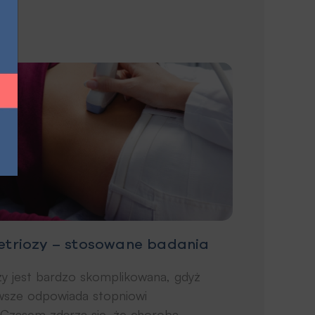
triozy – stosowane badania
y jest bardzo skomplikowana, gdyż
awsze odpowiada stopniowi
Czasem zdarza się, że choroba