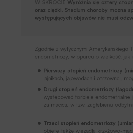
W SKRÓCIE
Wyróżnia się cztery stop
oraz ciężki. Stadium choroby można sp
występujących objawów nie musi odzwi
Zgodnie z wytycznymi Amerykańskiego T
endometriozy, w oparciu o wielkość, jak 
Pierwszy stopień endometriozy (mi
jajnikach, jajowodach i otrzewnej, 
Drugi stopień endometriozy (łagod
występować torbiele endometrialne 
za macicą, w tzw. zagłębieniu odbyt
Trzeci stopień endometriozy (umia
objęte także więzadła krzyżowo-maci