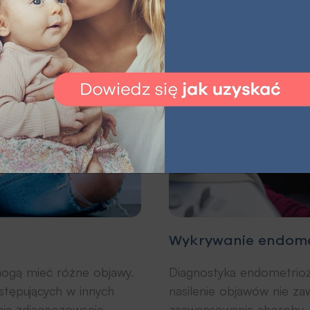
y
Wykrywanie endome
mogą mieć różne objawy.
Diagnostyka endometrioz
tępujących w innych
nasilenie objawów nie z
nia zdiagnozowanie
zaawansowania choroby. 