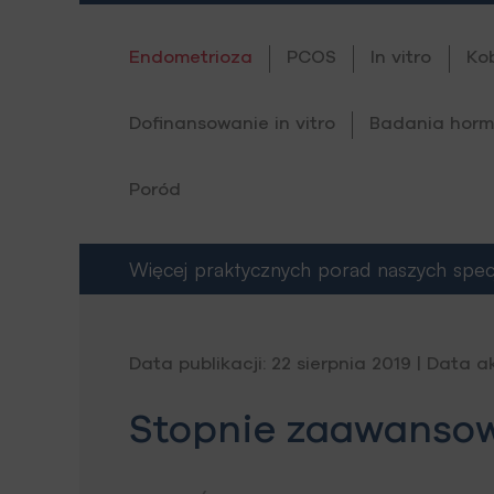
Endometrioza
PCOS
In vitro
Ko
Dofinansowanie in vitro
Badania horm
Poród
Więcej praktycznych porad naszych specja
Data publikacji: 22 sierpnia 2019 | Data a
Stopnie zaawanso