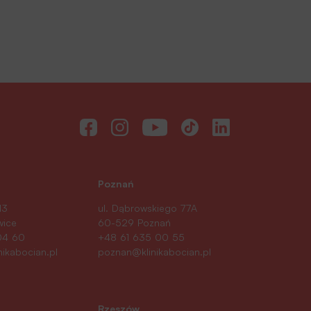
Poznań
13
ul. Dąbrowskiego 77A
wice
60-529 Poznań
04 60
+48 61 635 00 55
nikabocian.pl
poznan@klinikabocian.pl
Rzeszów