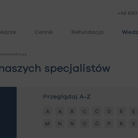
+48 690
ekarze
Cennik
Refundacja
Wied
 endometriozy
 naszych specjalistów
Przeglądaj A-Z
A
Ą
B
C
Ć
D
E
Ę
M
N
Ń
O
Ó
P
R
S