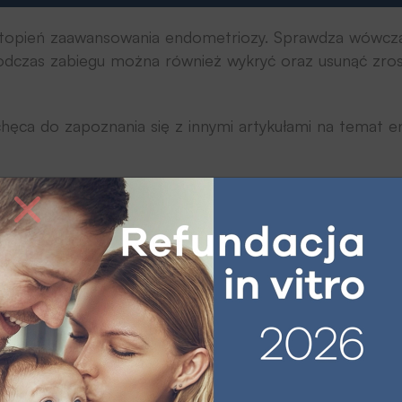
 stopień zaawansowania endometriozy. Sprawdza wówcza
Podczas zabiegu można również wykryć oraz usunąć zrost
hęca do zapoznania się z innymi artykułami na temat e
Endometrioza a sta
Ekspert: dr n. med. Bartos
i położnictwa, diagnostyki
Zastępca dyrektora medy