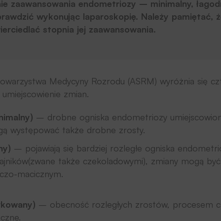
nie zaawansowania endometriozy – minimalny, łago
rawdzić wykonując laparoskopię. Należy pamiętać, że
erciedlać stopnia jej zaawansowania.
owarzystwa Medycyny Rozrodu (ASRM) wyróżnia się czt
i umiejscowienie zmian.
nimalny)
– drobne ogniska endometriozy umiejscowion
mogą występować także drobne zrosty.
ny)
– pojawiają się bardziej rozległe ogniska endometr
jajników(zwane także czekoladowymi), zmiany mogą być
niczo-macicznym.
rkowany)
– obecność rozległych zrostów, procesem 
czne.