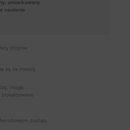
dny, umiarkowany
 nasilenie
ery stopnie
e są na macicy,
iozy, mogą
 zlokalizowane
chorobowym zostają