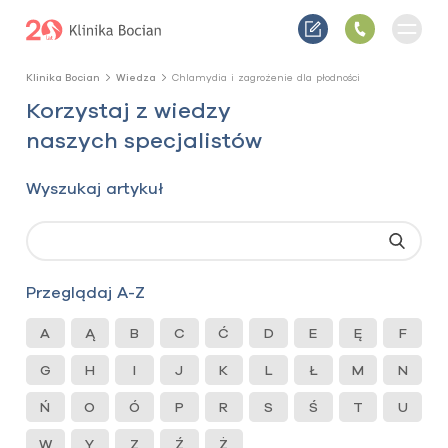
Klinika Bocian
Wiedza
Chlamydia i zagrożenie dla płodności
Korzystaj z wiedzy
naszych specjalistów
Wyszukaj artykuł
Przeglądaj A-Z
A
Ą
B
C
Ć
D
E
Ę
F
G
H
I
J
K
L
Ł
M
N
Ń
O
Ó
P
R
S
Ś
T
U
W
Y
Z
Ź
Ż