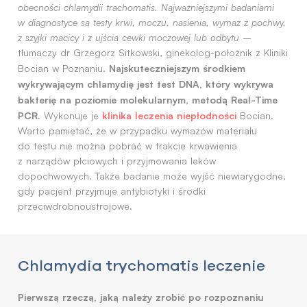
obecności chlamydii trachomatis. Najważniejszymi badaniami
w diagnostyce są testy krwi, moczu, nasienia, wymaz z pochwy,
z szyjki macicy i z ujścia cewki moczowej lub odbytu
–
tłumaczy dr Grzegorz Sitkowski, ginekolog-położnik z Kliniki
Najskuteczniejszym środkiem
Bocian w Poznaniu.
wykrywającym chlamydię jest test DNA, który wykrywa
bakterię na poziomie molekularnym, metodą Real-Time
PCR.
klinika leczenia niepłodności
Wykonuje je
Bocian.
Warto pamiętać, że w przypadku wymazów materiału
do testu nie można pobrać w trakcie krwawienia
z narządów płciowych i przyjmowania leków
dopochwowych. Także badanie może wyjść niewiarygodne,
gdy pacjent przyjmuje antybiotyki i środki
przeciwdrobnoustrojowe.
Chlamydia trychomatis leczenie
Pierwszą rzeczą, jaką należy zrobić po rozpoznaniu