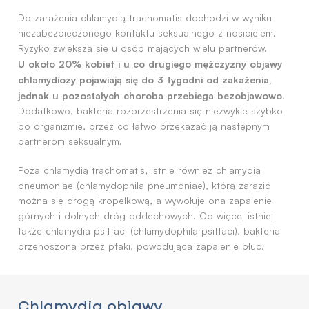
Do zarażenia chlamydią trachomatis dochodzi w wyniku
niezabezpieczonego kontaktu seksualnego z nosicielem.
Ryzyko zwiększa się u osób mających wielu partnerów.
U około 20% kobiet i u co drugiego mężczyzny objawy
chlamydiozy pojawiają się do 3 tygodni od zakażenia,
jednak u pozostałych choroba przebiega bezobjawowo
.
Dodatkowo, bakteria rozprzestrzenia się niezwykle szybko
po organizmie, przez co łatwo przekazać ją następnym
partnerom seksualnym.
Poza chlamydią trachomatis, istnie również chlamydia
pneumoniae (chlamydophila pneumoniae), którą zarazić
można się drogą kropelkową, a wywołuje ona zapalenie
górnych i dolnych dróg oddechowych. Co więcej istniej
także chlamydia psittaci (chlamydophila psittaci), bakteria
przenoszona przez ptaki, powodująca zapalenie płuc.
Chlamydia objawy