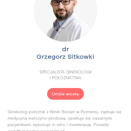
dr
Grzegorz Sitkowki
SPECJALISTA GINEKOLOGII
I POŁOŻNICTWA
Umów wizytę
Ginekolog-położnik z Kliniki Bocian w Poznaniu, zajmuje się
medycyną matczyno-płodową, opiekuje się ciężarnymi
pacjentkami, wykonuje in vitro i inseminację. Posiada
certyfikat badań prenatalnych.