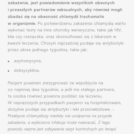
zakażenia, jest powiadomienie wszystkich obecnych
i przeszłych partnerów seksualnych, aby również mogli
zbadać się na obecność chlamydii trachomatis
w organizmie.
Po potwierdzeniu zakażenia chlamydią warto
wykonać testy na inne choroby weneryczne, takie jak HIV,
kiła czy rzeżączka, oraz skonsultować się z lekarzem w
kwestii leczenia. Chorym najczęściej podaje się antybiotyki
przez okres jednego tygodnia, takie jak:
azytromycyna,
doksycyklina.
Pacjent powinien zrezygnować ze współżycia na
co najmniej dwa tygodnie, a jeśli ma stałego partnera,
ta osoba również powinna poddać się leczeniu.
W najcięższych przypadkach pacjenci są hospitalizowani,
dożylnie podaje się antybiotyki i leki przeciwbólowe. -
Przebycie chlamydiozy niestety nie uodparnia na przyszłe
zakażenia, a wyleczona infekcja może nawracać. Z tego
powodu ważne jest odbywanie wizyt kontrolnych po terapii