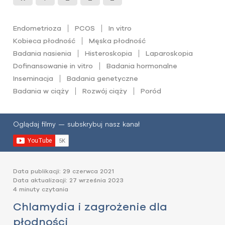
Endometrioza
PCOS
In vitro
Kobieca płodność
Męska płodność
Badania nasienia
Histeroskopia
Laparoskopia
Dofinansowanie in vitro
Badania hormonalne
Inseminacja
Badania genetyczne
Badania w ciąży
Rozwój ciąży
Poród
Oglądaj filmy – subskrybuj nasz kanał
Data publikacji: 29 czerwca 2021
Data aktualizacji: 27 września 2023
4 minuty czytania
Chlamydia i zagrożenie dla
płodności