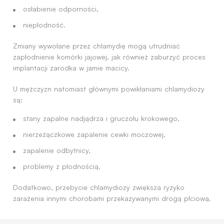
osłabienie odporności,
niepłodność.
Zmiany wywołane przez chlamydię mogą utrudniać
zapłodnienie komórki jajowej, jak również zaburzyć proces
implantacji zarodka w jamie macicy.
U mężczyzn natomiast głównymi powikłaniami chlamydiozy
są:
stany zapalne nadjądrza i gruczołu krokowego,
nierzeżączkowe zapalenie cewki moczowej,
zapalenie odbytnicy,
problemy z płodnością.
Dodatkowo, przebycie chlamydiozy zwiększa ryzyko
zarażenia innymi chorobami przekazywanymi drogą płciową.