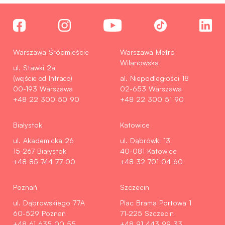
Warszawa Śródmieście
Warszawa Metro
Wilanowska
ul. Stawki 2a
(wejście od Intraco)
al. Niepodległości 18
00-193 Warszawa
02-653 Warszawa
+48 22 300 50 90
+48 22 300 51 90
Białystok
Katowice
ul. Akademicka 26
ul. Dąbrówki 13
15-267 Białystok
40-081 Katowice
+48 85 744 77 00
+48 32 701 04 60
Poznań
Szczecin
ul. Dąbrowskiego 77A
Plac Brama Portowa 1
60-529 Poznań
71-225 Szczecin
+48 61 635 00 55
+48 91 443 99 33