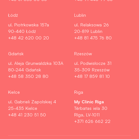
Łódź
Lublin
ul. Piotrkowska 157a
ul. Relaksowa 26
90-440 Łódź
20-819 Lublin
+48 42 620 00 20
+48 81 475 76 80
Gdańsk
Rzeszów
ul. Aleja Grunwaldzka 103A
ul. Podwisłocze 31
80-244 Gdańsk
35-309 Rzeszów
+48 58 350 28 80
+48 17 859 81 10
Kielce
Riga
My Clinic Riga
ul. Gabrieli Zapolskiej 4
25-435 Kielce
Tērbatas iela 30
+48 41 230 51 50
Rīga, LV-1011
+371 626 662 22