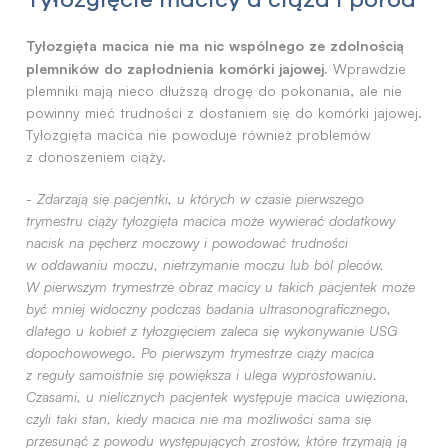
Tyłozgięta macica nie ma nic wspólnego ze zdolnością
plemników do zapłodnienia komórki jajowej.
Wprawdzie
plemniki mają nieco dłuższą drogę do pokonania, ale nie
powinny mieć trudności z dostaniem się do komórki jajowej.
Tyłozgięta macica nie powoduje również problemów
z donoszeniem ciąży.
-
Zdarzają się pacjentki, u których w czasie pierwszego
trymestru ciąży tyłozgięta macica może wywierać dodatkowy
nacisk na pęcherz moczowy i powodować trudności
w oddawaniu moczu, nietrzymanie moczu lub ból pleców.
W pierwszym trymestrze obraz macicy u takich pacjentek może
być mniej widoczny podczas badania ultrasonograficznego,
dlatego u kobiet z tyłozgięciem zaleca się wykonywanie USG
dopochowowego. Po pierwszym trymestrze ciąży macica
z reguły samoistnie się powiększa i ulega wyprostowaniu.
Czasami, u nielicznych pacjentek występuje macica uwięziona,
czyli taki stan, kiedy macica nie ma możliwości sama się
przesunąć z powodu występujących zrostów, które trzymają ją