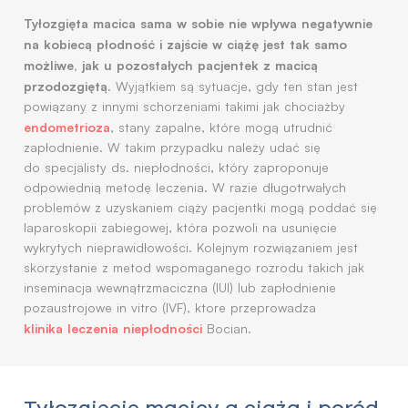
Tyłozgięta macica sama w sobie nie wpływa negatywnie
na kobiecą płodność i zajście w ciążę jest tak samo
możliwe, jak u pozostałych pacjentek z macicą
przodozgiętą.
Wyjątkiem są sytuacje, gdy ten stan jest
powiązany z innymi schorzeniami takimi jak chociażby
endometrioza
, stany zapalne, które mogą utrudnić
zapłodnienie. W takim przypadku należy udać się
do specjalisty ds. niepłodności, który zaproponuje
odpowiednią metodę leczenia. W razie długotrwałych
problemów z uzyskaniem ciąży pacjentki mogą poddać się
laparoskopii zabiegowej, która pozwoli na usunięcie
wykrytych nieprawidłowości. Kolejnym rozwiązaniem jest
skorzystanie z metod wspomaganego rozrodu takich jak
inseminacja wewnątrzmaciczna (IUI) lub zapłodnienie
pozaustrojowe in vitro (IVF), ktore przeprowadza
klinika leczenia niepłodności
Bocian.
Tyłozgięcie macicy a ciąża i poród