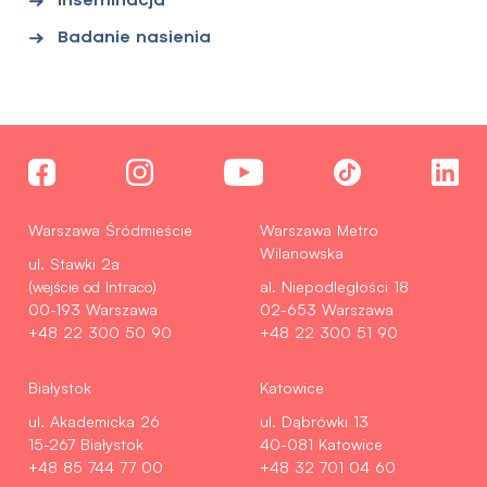
Badanie nasienia
Warszawa Śródmieście
Warszawa Metro
Wilanowska
ul. Stawki 2a
(wejście od Intraco)
al. Niepodległości 18
00-193 Warszawa
02-653 Warszawa
+48 22 300 50 90
+48 22 300 51 90
Białystok
Katowice
ul. Akademicka 26
ul. Dąbrówki 13
15-267 Białystok
40-081 Katowice
+48 85 744 77 00
+48 32 701 04 60