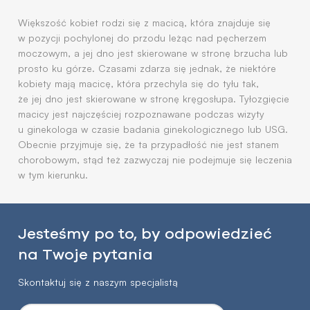
Większość kobiet rodzi się z macicą, która znajduje się
w pozycji pochylonej do przodu leżąc nad pęcherzem
moczowym, a jej dno jest skierowane w stronę brzucha lub
prosto ku górze. Czasami zdarza się jednak, że niektóre
kobiety mają macicę, która przechyla się do tyłu tak,
że jej dno jest skierowane w stronę kręgosłupa. Tyłozgięcie
macicy jest najczęściej rozpoznawane podczas wizyty
u ginekologa w czasie badania ginekologicznego lub USG.
Obecnie przyjmuje się, że ta przypadłość nie jest stanem
chorobowym, stąd też zazwyczaj nie podejmuje się leczenia
w tym kierunku.
Jesteśmy po to, by odpowiedzieć
na Twoje pytania
Skontaktuj się z naszym specjalistą