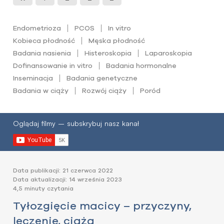
Endometrioza
PCOS
In vitro
Kobieca płodność
Męska płodność
Badania nasienia
Histeroskopia
Laparoskopia
Dofinansowanie in vitro
Badania hormonalne
Inseminacja
Badania genetyczne
Badania w ciąży
Rozwój ciąży
Poród
Oglądaj filmy – subskrybuj nasz kanał
Data publikacji: 21 czerwca 2022
Data aktualizacji: 14 września 2023
4,5 minuty czytania
Tyłozgięcie macicy – przyczyny,
leczenie, ciąża