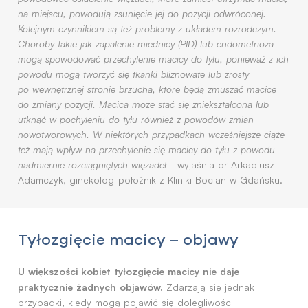
na miejscu, powodują zsunięcie jej do pozycji odwróconej.
Kolejnym czynnikiem są też problemy z układem rozrodczym.
Choroby takie jak zapalenie miednicy (PID) lub endometrioza
mogą spowodować przechylenie macicy do tyłu, ponieważ z ich
powodu mogą tworzyć się tkanki bliznowate lub zrosty
po wewnętrznej stronie brzucha, które będą zmuszać macicę
do zmiany pozycji. Macica może stać się zniekształcona lub
utknąć w pochyleniu do tyłu również z powodów zmian
nowotworowych. W niektórych przypadkach wcześniejsze ciąże
też mają wpływ na przechylenie się macicy do tyłu z powodu
nadmiernie rozciągniętych więzadeł
- wyjaśnia dr Arkadiusz
Adamczyk, ginekolog-położnik z Kliniki Bocian w Gdańsku.
Tyłozgięcie macicy – objawy
U większości kobiet tyłozgięcie macicy nie daje
praktycznie żadnych objawów.
Zdarzają się jednak
przypadki, kiedy mogą pojawić się dolegliwości