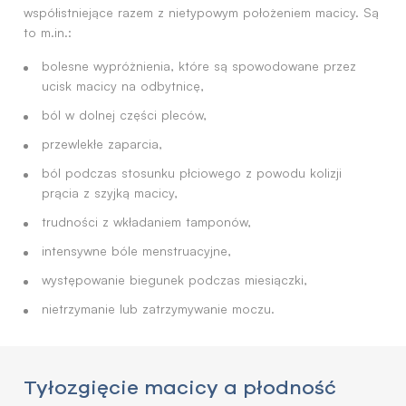
współistniejące razem z nietypowym położeniem macicy. Są
to m.in.:
bolesne wypróżnienia, które są spowodowane przez
ucisk macicy na odbytnicę,
ból w dolnej części pleców,
przewlekłe zaparcia,
ból podczas stosunku płciowego z powodu kolizji
prącia z szyjką macicy,
trudności z wkładaniem tamponów,
intensywne bóle menstruacyjne,
występowanie biegunek podczas miesiączki,
nietrzymanie lub zatrzymywanie moczu.
Tyłozgięcie macicy a płodność