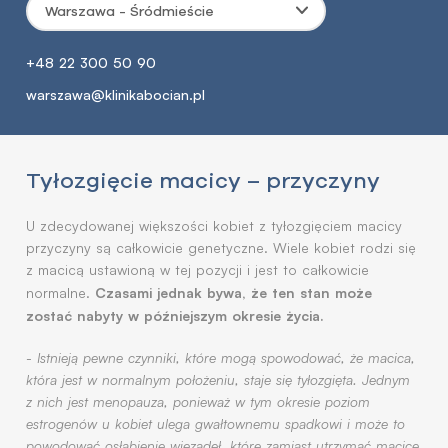
Warszawa - Śródmieście
+48 22 300 50 90
warszawa@klinikabocian.pl
Tyłozgięcie macicy – przyczyny
U zdecydowanej większości kobiet z tyłozgięciem macicy
przyczyny są całkowicie genetyczne. Wiele kobiet rodzi się
z macicą ustawioną w tej pozycji i jest to całkowicie
Czasami jednak bywa, że ten stan może
normalne.
zostać nabyty w późniejszym okresie życia.
-
Istnieją pewne czynniki, które mogą spowodować, że macica,
która jest w normalnym położeniu, staje się tyłozgięta. Jednym
z nich jest menopauza, ponieważ w tym okresie poziom
estrogenów u kobiet ulega gwałtownemu spadkowi i może to
powodować osłabienie więzadeł, które zamiast utrzymać macicę