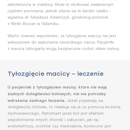
zakotwiczoną w miednicy. Może to skutkować zwiększonym
ryzykiem poronienia, jednak zdarza się to bardzo rzadko
-
wyjaśnia dr Arkadiusz Adamczyk, ginekolog-położnik
z Kliniki Bocian w Gdańsku.
Warto również wspomnieć, że tyłozgięcie macicy nie jest
wskazaniem do wykonania cesarskiego cięcia. Pacjentki
z macicą tyłozgiętą mogą bezpiecznie rodzić siłami natury.
Tyłozgięcie macicy – leczenie
U pacjentek z tyłozgięciem macicy, które nie mają
żadnych dolegliwości bólowych, nie ma potrzeby
wdrażania żadnego leczenia.
Jeżeli pojawiają się
dolegliwości bólowe, to niweluje się je za pomocą leczenia
zachowawczego. Natomiast jeżeli ból jest efektem
współistnienia innych chorób i zaburzeń, jak np.
endometriozy, zrostów czy mięśniaków, konieczne jest