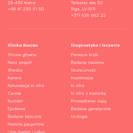
25-435 Kielce
Tērbatas iela 30
+48 41 230 51 50
Rīga, LV-1011
+371 626 662 22
Klinika Bocian
Diagnostyka i leczenie
Strona główna
Pierwsze kroki
Nasz zespół
Badanie nasienia
Wiedza
Skuteczność
Kariera
Inseminacja
Refundacja in vitro
In vitro
Cennik
In vitro z komórką
Kontakt
Prowadzenie ciąży
Epidemia
Badania genetyczne
Badanie kliniczne
Urologia
Historie pacjentów
Lista badań i usług