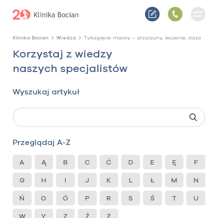
Klinika Bocian
Wiedza
Tyłozgięcie macicy – przyczyny, leczenie, ciąża
Korzystaj z wiedzy
naszych specjalistów
Wyszukaj artykuł
Przeglądaj A-Z
A
Ą
B
C
Ć
D
E
Ę
F
G
H
I
J
K
L
Ł
M
N
Ń
O
Ó
P
R
S
Ś
T
U
W
Y
Z
Ź
Ż