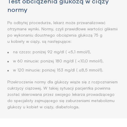
Test obciążenia glukozą w ciąży
normy
Po odbytej procedurze, lekarz może przeanalizować
otrzymane wyniki. Normy, czyli prawidłowe wartości glikemii
po wykonaniu doustnego obciążenia glukozą 75 g
u kobiety w ciąży, są następujące:
na czczo: poniżej 92 mg/dl ( <5,1 mmol/l),
w 60 minucie: poniżej 180 mg/dl ( <10,0 mmol/l),
w 120 minucie: poniżej 153 mg/dl ( ≤8,5 mmol/l).
Przekroczenie normy dla glukozy wiąże się z rozpoznaniem
cukrzycy ciążowej. W takiej sytuacji pacjentka powinna
zostać skierowana przez swojego lekarza prowadzącego
do specjalisty zajmującego się zaburzeniami metabolizmu
glukozy u kobiet w ciąży, diabetologa.