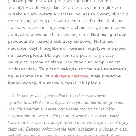
glukoza pełni tak ważną rolę w organizmie ciężarnej
kobiety? Przede wszystkim, zapotrzebowanie na glukozę
w trakcie ciąży wyraźnie wzrasta, bo jest to główny składnik
dostarczający energii rozwijającemu się dziecku. Stabilne
i właściwe stężenie tego związku chemicznego jest możliwe
Nadmiar glukozy
poprzez stosowanie zbilansowanej diety.
prowadzi do rozwoju cukrzycy ciążowej. Natomiast
niedobór, czyli hipoglikemia, również negatywnie wpływa
na rozwój płodu.
Dlatego kontrola poziomu glukozy
we krwi to istotne działanie, aby zapobiec komplikacjom
Za późno wykryte anomalnie i zaburzenia,
podczas ciąży.
np. wspomniana już
cukrzyca ciążowa
, mają poważne
konsekwencje dla zdrowia matki, jak i płodu.
-
Cukrzyca w wielu przypadkach nie daje wyraźnych
symptomów. Większość objawów, czyli nadmierne pragnienie,
uczucie zmęczenia, częste oddawanie moczu czy szybkie
przybieranie na wadze, zbiega się również z objawami ciąży.
Łatwo można więc przeoczyć moment na wychwycenie cukrzycy
ciążowej. Dlatego wykonywanie testu obciążenia glukozą w ciąży
jest tak ważne i niezbędne
– powiedziała dr n. med. Alena