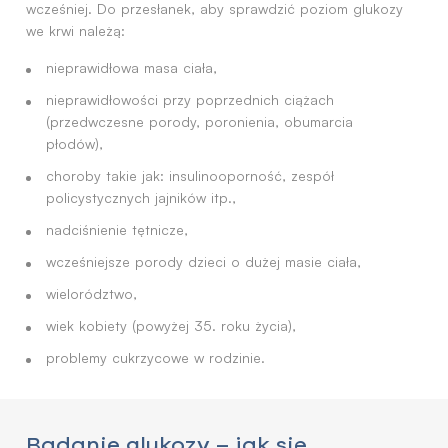
wcześniej. Do przesłanek, aby sprawdzić poziom glukozy
we krwi należą:
nieprawidłowa masa ciała,
nieprawidłowości przy poprzednich ciążach
(przedwczesne porody, poronienia, obumarcia
płodów),
choroby takie jak: insulinooporność, zespół
policystycznych jajników itp.,
nadciśnienie tętnicze,
wcześniejsze porody dzieci o dużej masie ciała,
wielorództwo,
wiek kobiety (powyżej 35. roku życia),
problemy cukrzycowe w rodzinie.
Badanie glukozy – jak się