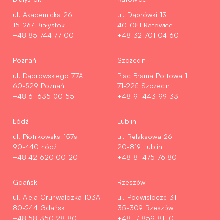
ul. Akademicka 26
ul. Dąbrówki 13
15-267 Białystok
40-081 Katowice
+48 85 744 77 00
+48 32 701 04 60
Poznań
Szczecin
ul. Dąbrowskiego 77A
Plac Brama Portowa 1
60-529 Poznań
71-225 Szczecin
+48 61 635 00 55
+48 91 443 99 33
Łódź
Lublin
ul. Piotrkowska 157a
ul. Relaksowa 26
90-440 Łódź
20-819 Lublin
+48 42 620 00 20
+48 81 475 76 80
Gdańsk
Rzeszów
ul. Aleja Grunwaldzka 103A
ul. Podwisłocze 31
80-244 Gdańsk
35-309 Rzeszów
+48 58 350 28 80
+48 17 859 81 10