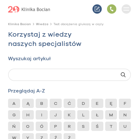
Klinika Bocian
Wiedza
Test obciążenia glukozą w ciąży
Korzystaj z wiedzy
naszych specjalistów
Wyszukaj artykuł
Przeglądaj A-Z
A
Ą
B
C
Ć
D
E
Ę
F
G
H
I
J
K
L
Ł
M
N
Ń
O
Ó
P
R
S
Ś
T
U
W
Y
Z
Ź
Ż