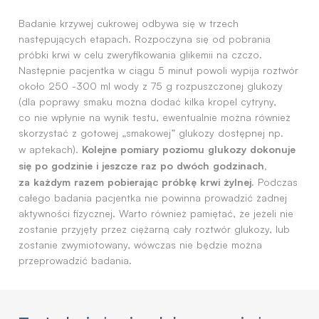
Badanie krzywej cukrowej odbywa się w trzech
następujących etapach. Rozpoczyna się od pobrania
próbki krwi w celu zweryfikowania glikemii na czczo.
Następnie pacjentka w ciągu 5 minut powoli wypija roztwór
około 250 -300 ml wody z 75 g rozpuszczonej glukozy
(dla poprawy smaku można dodać kilka kropel cytryny,
co nie wpłynie na wynik testu, ewentualnie można również
skorzystać z gotowej „smakowej” glukozy dostępnej np.
Kolejne pomiary poziomu glukozy dokonuje
w aptekach).
się po godzinie i jeszcze raz po dwóch godzinach,
za każdym razem pobierając próbkę krwi żylnej.
Podczas
całego badania pacjentka nie powinna prowadzić żadnej
aktywności fizycznej. Warto również pamiętać, że jeżeli nie
zostanie przyjęty przez ciężarną cały roztwór glukozy, lub
zostanie zwymiotowany, wówczas nie będzie można
przeprowadzić badania.