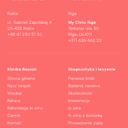
Kielce
Riga
My Clinic Riga
ul. Gabrieli Zapolskiej 4
25-435 Kielce
Tērbatas iela 30
+48 41 230 51 50
Rīga, LV-1011
+371 626 662 22
Klinika Bocian
Diagnostyka i leczenie
Strona główna
Pierwsze kroki
Nasz zespół
Badanie nasienia
Wiedza
Skuteczność
Kariera
Inseminacja
Refundacja in vitro
In vitro
Cennik
In vitro z komórką
Kontakt
Prowadzenie ciąży