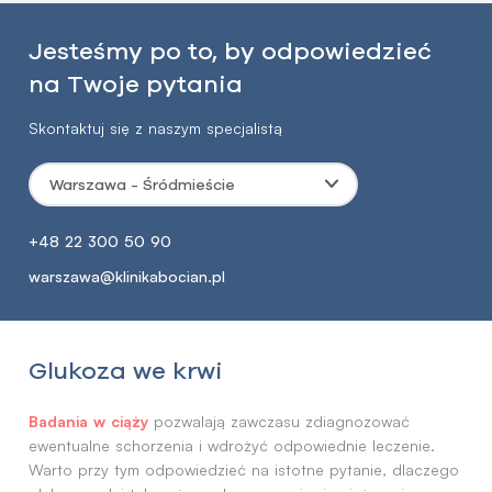
Jesteśmy po to, by odpowiedzieć
na Twoje pytania
Skontaktuj się z naszym specjalistą
Warszawa - Śródmieście
+48 22 300 50 90
warszawa@klinikabocian.pl
Glukoza we krwi
Badania w ciąży
pozwalają zawczasu zdiagnozować
ewentualne schorzenia i wdrożyć odpowiednie leczenie.
Warto przy tym odpowiedzieć na istotne pytanie, dlaczego