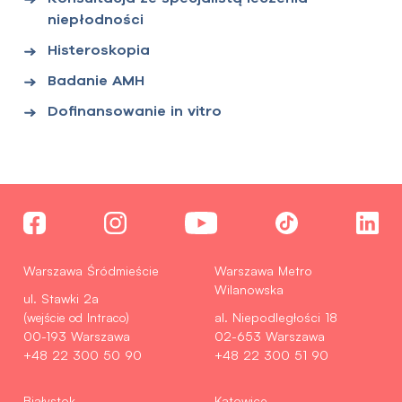
niepłodności
Histeroskopia
Badanie AMH
Dofinansowanie in vitro
Warszawa Śródmieście
Warszawa Metro
Wilanowska
ul. Stawki 2a
(wejście od Intraco)
al. Niepodległości 18
00-193 Warszawa
02-653 Warszawa
+48 22 300 50 90
+48 22 300 51 90
Białystok
Katowice