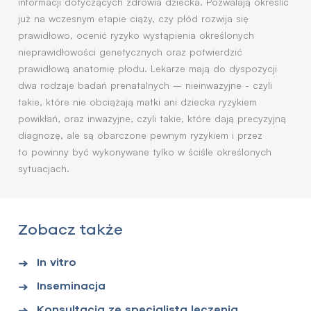
informacji dotyczących zdrowia dziecka. Pozwalają określić
już na wczesnym etapie ciąży, czy płód rozwija się
prawidłowo, ocenić ryzyko wystąpienia określonych
nieprawidłowości genetycznych oraz potwierdzić
prawidłową anatomię płodu. Lekarze mają do dyspozycji
dwa rodzaje badań prenatalnych – nieinwazyjne - czyli
takie, które nie obciążają matki ani dziecka ryzykiem
powikłań, oraz inwazyjne, czyli takie, które dają precyzyjną
diagnozę, ale są obarczone pewnym ryzykiem i przez
to powinny być wykonywane tylko w ściśle określonych
sytuacjach.
Zobacz także
In vitro
Inseminacja
Konsultacja ze specjalistą leczenia