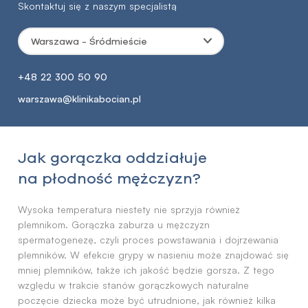
Skontaktuj się z naszym specjalistą
Warszawa - Śródmieście
+48 22 300 50 90
warszawa@klinikabocian.pl
Jak gorączka oddziałuje
na płodność mężczyzn?
Wysoka temperatura niestety nie sprzyja również
plemnikom. Gorączka zaburza u mężczyzn
spermatogenezę, czyli proces powstawania i dojrzewania
plemników. W efekcie grypy w nasieniu może znajdować się
mniej plemników, także ich jakość będzie gorsza. Z tego
względu w trakcie stanów gorączkowych naturalne
poczęcie dziecka może być utrudnione, jak również kilka