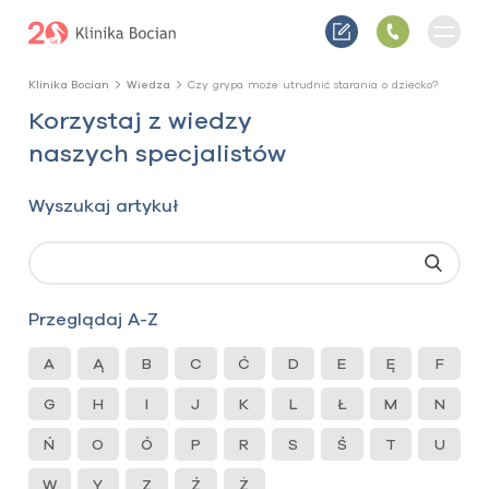
Klinika Bocian
Wiedza
Czy grypa może utrudnić starania o dziecko?
Korzystaj z wiedzy
naszych specjalistów
Wyszukaj artykuł
Przeglądaj A-Z
A
Ą
B
C
Ć
D
E
Ę
F
G
H
I
J
K
L
Ł
M
N
Ń
O
Ó
P
R
S
Ś
T
U
W
Y
Z
Ź
Ż