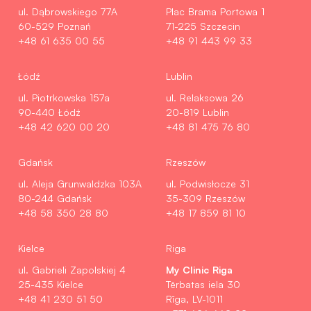
ul. Dąbrowskiego 77A
Plac Brama Portowa 1
60-529 Poznań
71-225 Szczecin
+48 61 635 00 55
+48 91 443 99 33
Łódź
Lublin
ul. Piotrkowska 157a
ul. Relaksowa 26
90-440 Łódź
20-819 Lublin
+48 42 620 00 20
+48 81 475 76 80
Gdańsk
Rzeszów
ul. Aleja Grunwaldzka 103A
ul. Podwisłocze 31
80-244 Gdańsk
35-309 Rzeszów
+48 58 350 28 80
+48 17 859 81 10
Kielce
Riga
My Clinic Riga
ul. Gabrieli Zapolskiej 4
25-435 Kielce
Tērbatas iela 30
+48 41 230 51 50
Rīga, LV-1011