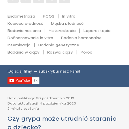
Endometrioza
PCOS
In vitro
Kobieca płodność
Męska płodność
Badania nasienia
Histeroskopia
Laparoskopia
Dofinansowanie in vitro
Badania hormonalne
Inseminacja
Badania genetyczne
Badania w ciąży
Rozwój ciąży
Poród
Oglądaj filmy – subskrybuj nasz kanał
Data publikacji: 30 października 2019
Data aktualizacji: 4 października 2023
2 minuty czytania
Czy grypa może utrudnić starania
o dziecko?