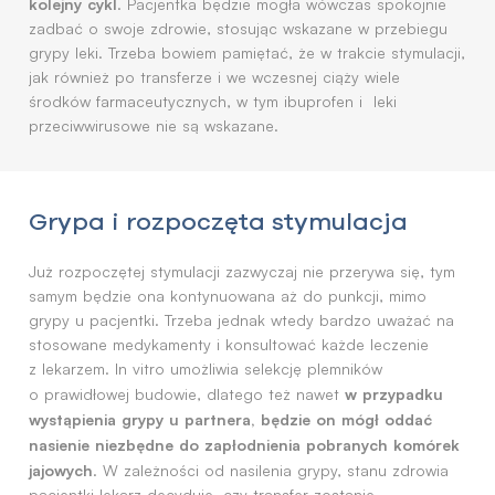
kolejny cykl
. Pacjentka będzie mogła wówczas spokojnie
zadbać o swoje zdrowie, stosując wskazane w przebiegu
grypy leki. Trzeba bowiem pamiętać, że w trakcie stymulacji,
jak również po transferze i we wczesnej ciąży wiele
środków farmaceutycznych, w tym ibuprofen i leki
przeciwwirusowe nie są wskazane.
Grypa i rozpoczęta stymulacja
Już rozpoczętej stymulacji zazwyczaj nie przerywa się, tym
samym będzie ona kontynuowana aż do punkcji, mimo
grypy u pacjentki. Trzeba jednak wtedy bardzo uważać na
stosowane medykamenty i konsultować każde leczenie
z lekarzem. In vitro umożliwia selekcję plemników
w przypadku
o prawidłowej budowie, dlatego też nawet
wystąpienia grypy u partnera, będzie on mógł oddać
nasienie niezbędne do zapłodnienia pobranych komórek
jajowych
. W zależności od nasilenia grypy, stanu zdrowia
pacjentki lekarz decyduje, czy transfer zostanie