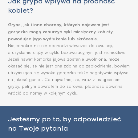
Jak grypa wpływa na płodność
kobiet?
Grypa, jak i inne choroby, których objawem jest
gorączka mogą zaburzyć cykl miesięczny kobiety,
powodując jego wydłużenie lub skrócenie
.
Niejednokrotnie nie dochodzi wówczas do owulacji,
a uzyskanie ciąży w cyklu bezowulacyjnym jest niemożliwe.
Jeżeli nawet komórka jajowa zostanie uwolniona, może
okazać się, że nie jest ona zdolna do zapłodnienia, bowiem
utrzymująca się wysoka gorączka także negatywnie wpływa
na jakość gamet. Co najważniejsze, wraz z ustąpieniem
grypy, pełnym powrotem do zdrowia, płodność powinna
wrócić do normy w kolejnym cyklu.
Jesteśmy po to, by odpowiedzieć
na Twoje pytania