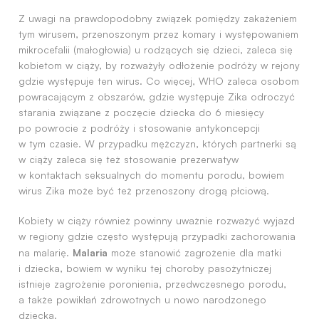
Z uwagi na prawdopodobny związek pomiędzy zakażeniem
tym wirusem, przenoszonym przez komary i występowaniem
mikrocefalii (małogłowia) u rodzących się dzieci, zaleca się
kobietom w ciąży, by rozważyły odłożenie podróży w rejony
gdzie występuje ten wirus. Co więcej, WHO zaleca osobom
powracającym z obszarów, gdzie występuje Zika odroczyć
starania związane z poczęcie dziecka do 6 miesięcy
po powrocie z podróży i stosowanie antykoncepcji
w tym czasie. W przypadku mężczyzn, których partnerki są
w ciąży zaleca się też stosowanie prezerwatyw
w kontaktach seksualnych do momentu porodu, bowiem
wirus Zika może być też przenoszony drogą płciową.
Kobiety w ciąży również powinny uważnie rozważyć wyjazd
w regiony gdzie często występują przypadki zachorowania
Malaria
na malarię.
może stanowić zagrożenie dla matki
i dziecka, bowiem w wyniku tej choroby pasożytniczej
istnieje zagrożenie poronienia, przedwczesnego porodu,
a także powikłań zdrowotnych u nowo narodzonego
dziecka.