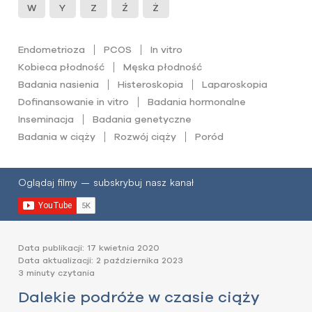
W
Y
Z
Ź
Ż
Endometrioza
PCOS
In vitro
Kobieca płodność
Męska płodność
Badania nasienia
Histeroskopia
Laparoskopia
Dofinansowanie in vitro
Badania hormonalne
Inseminacja
Badania genetyczne
Badania w ciąży
Rozwój ciąży
Poród
Oglądaj filmy – subskrybuj nasz kanał
Data publikacji: 17 kwietnia 2020
Data aktualizacji: 2 października 2023
3 minuty czytania
Dalekie podróże w czasie ciąży