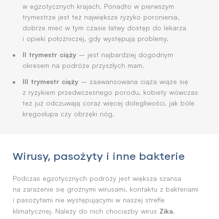
w egzotycznych krajach. Ponadto w pierwszym
trymestrze jest też największe ryzyko poronienia,
dobrze mieć w tym czasie łatwy dostęp do lekarza
i opieki położniczej, gdy występują problemy.
II trymestr ciąży
– jest najbardziej dogodnym
okresem na podróże przyszłych mam.
III trymestr ciąży
– zaawansowana ciąża wiąże się
z ryzykiem przedwczesnego porodu, kobiety wówczas
też już odczuwają coraz więcej dolegliwości, jak bóle
kręgosłupa czy obrzęki nóg.
Wirusy, pasożyty i inne bakterie
Podczas egzotycznych podróży jest większa szansa
na zarażenie się groźnymi wirusami, kontaktu z bakteriami
i pasożytami nie występującymi w naszej strefie
Zika
klimatycznej. Należy do nich chociażby wirus
.