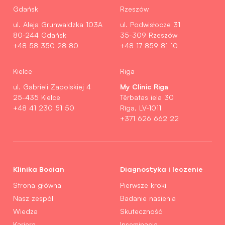
Gdańsk
Rzeszów
ul. Aleja Grunwaldzka 103A
ul. Podwisłocze 31
80-244 Gdańsk
35-309 Rzeszów
+48 58 350 28 80
+48 17 859 81 10
Kielce
Riga
My Clinic Riga
ul. Gabrieli Zapolskiej 4
25-435 Kielce
Tērbatas iela 30
+48 41 230 51 50
Rīga, LV-1011
+371 626 662 22
Klinika Bocian
Diagnostyka i leczenie
Strona główna
Pierwsze kroki
Nasz zespół
Badanie nasienia
Wiedza
Skuteczność
Kariera
Inseminacja