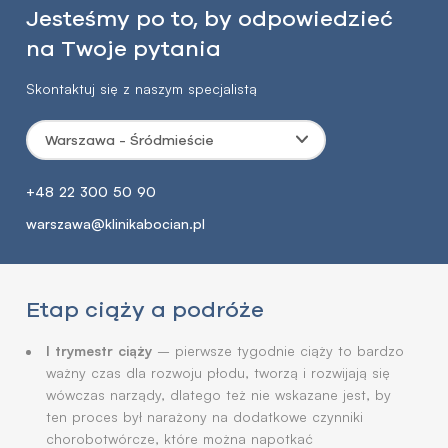
Jesteśmy po to, by odpowiedzieć
na Twoje pytania
Skontaktuj się z naszym specjalistą
Warszawa - Śródmieście
+48 22 300 50 90
warszawa@klinikabocian.pl
Etap ciąży a podróże
I trymestr ciąży
– pierwsze tygodnie ciąży to bardzo
ważny czas dla rozwoju płodu, tworzą i rozwijają się
wówczas narządy, dlatego też nie wskazane jest, by
ten proces był narażony na dodatkowe czynniki
chorobotwórcze, które można napotkać