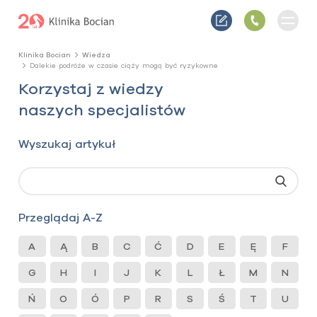
Klinika Bocian
Wiedza
Dalekie podróże w czasie ciąży mogą być ryzykowne
Korzystaj z wiedzy
naszych specjalistów
Wyszukaj artykuł
Przeglądaj A-Z
A
Ą
B
C
Ć
D
E
Ę
F
G
H
I
J
K
L
Ł
M
N
Ń
O
Ó
P
R
S
Ś
T
U