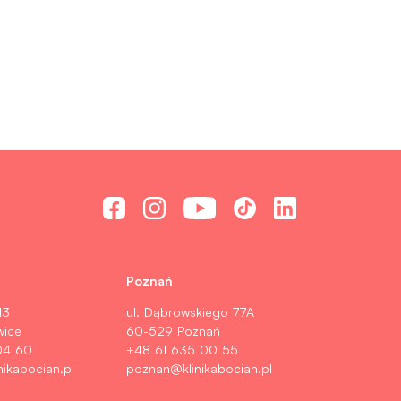
Poznań
13
ul. Dąbrowskiego 77A
wice
60-529 Poznań
04 60
+48 61 635 00 55
nikabocian.pl
poznan@klinikabocian.pl