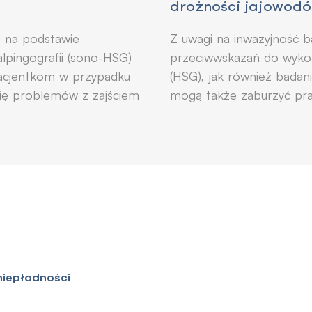
drożności jajowod
ę na podstawie
Z uwagi na inwazyjność ba
alpingografii (sono-HSG)
przeciwwskazań do wykona
 pacjentkom w przypadku
(HSG), jak również badan
 się problemów z zajściem
mogą także zaburzyć pra
 niepłodności