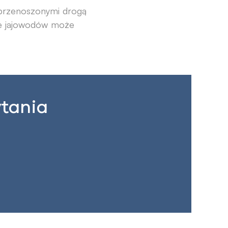
 przenoszonymi drogą
ie jajowodów może
ytania