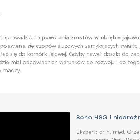
w
powstania zrostów w obrębie jajowo
 doprowadzić do
ż pojawienia się czopów śluzowych zamykających światło 
tać się do komórki jajowej. Gdyby nawet doszło do zap
dzie miał odpowiednich warunków do rozwoju i do tego,
 macicy.
Sono HSG i niedroż
Ekspert: dr n. med. Grze
medycznego Kliniki Bocian