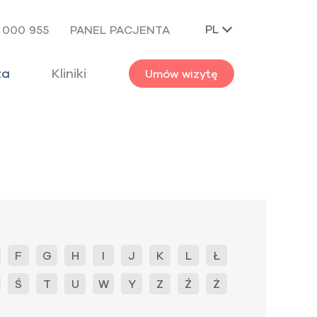
PL
 000 955
PANEL PACJENTA
za
Kliniki
Umów wizytę
F
G
H
I
J
K
L
Ł
Ś
T
U
W
Y
Z
Ź
Ż