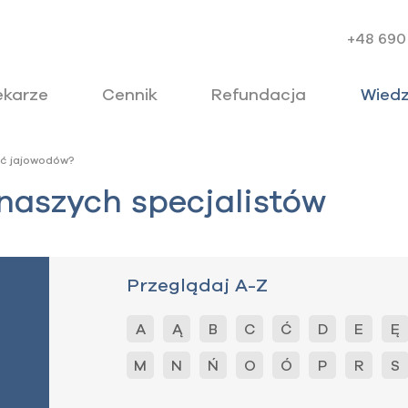
+48 690
ekarze
Cennik
Refundacja
Wied
ć jajowodów?
 naszych specjalistów
Przeglądaj A-Z
A
Ą
B
C
Ć
D
E
Ę
M
N
Ń
O
Ó
P
R
S