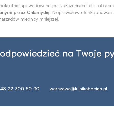
dnokrotnie spowodowana jest zakażeniami i chorobami
łanymi przez Chlamydię
. Nieprawidłowe funkcjonowan
arządów miednicy mniejszej.
 odpowiedzieć na Twoje p
48 22 300 50 90
warszawa@klinikabocian.pl