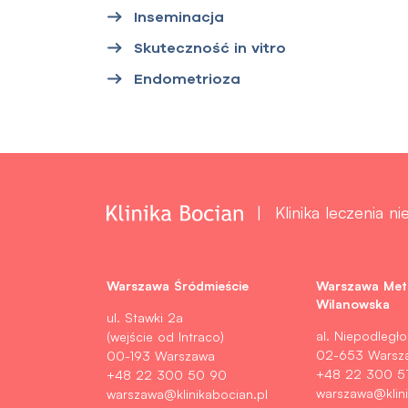
Inseminacja
Skuteczność in vitro
Endometrioza
Klinika leczenia n
Warszawa Śródmieście
Warszawa Met
Wilanowska
ul. Stawki 2a
al. Niepodległo
(wejście od Intraco)
02-653 Warsz
00-193 Warszawa
+48 22 300 5
+48 22 300 50 90
warszawa@klini
warszawa@klinikabocian.pl