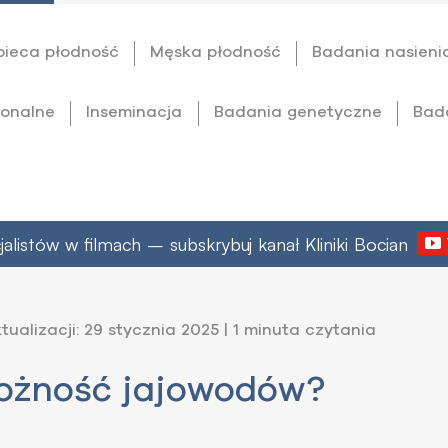
bieca płodność
Męska płodność
Badania nasieni
onalne
Inseminacja
Badania genetyczne
Bad
listów w filmach – subskrybuj kanał Kliniki Bocian
tualizacji: 29 stycznia 2025 | 1 minuta czytania
ożność jajowodów?