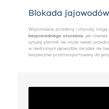
Blokada jajowodó
Wspomniane problemy i choroby mogą
bezpośredniego otoczenia
, jak równie
sytuacji plemnik nie może nawet przedos
w niedrożnym jajowodzie zarodek nie bę
bezpiecznie przetransportowany do jamy