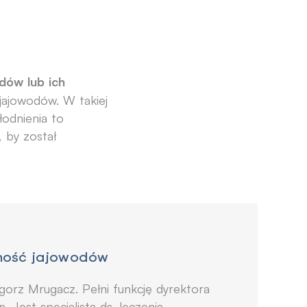
dów lub ich
jajowodów. W takiej
łodnienia to
 by został
ność jajowodów
gorz Mrugacz. Pełni funkcję dyrektora
. Jest specjalistą ds. leczenia