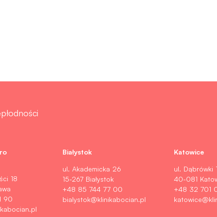
iepłodności
ro
Białystok
Katowice
ul. Akademicka 26
ul. Dąbrówki 
ści 18
15-267 Białystok
40-081 Kato
awa
+48 85 744 77 00
+48 32 701 
1 90
bialystok@klinikabocian.pl
katowice@kli
kabocian.pl