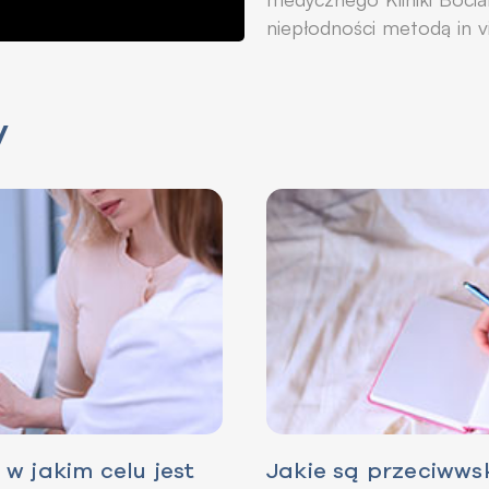
niepłodności metodą in v
y
w jakim celu jest
Jakie są przeciww