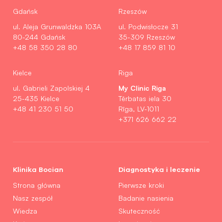
Gdańsk
Rzeszów
ul. Aleja Grunwaldzka 103A
ul. Podwisłocze 31
80-244 Gdańsk
35-309 Rzeszów
+48 58 350 28 80
+48 17 859 81 10
Kielce
Riga
My Clinic Riga
ul. Gabrieli Zapolskiej 4
25-435 Kielce
Tērbatas iela 30
+48 41 230 51 50
Rīga, LV-1011
+371 626 662 22
Klinika Bocian
Diagnostyka i leczenie
Strona główna
Pierwsze kroki
Nasz zespół
Badanie nasienia
Wiedza
Skuteczność