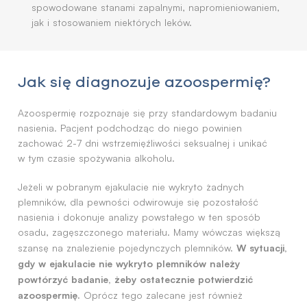
spowodowane stanami zapalnymi, napromieniowaniem,
jak i stosowaniem niektórych leków.
Jak się diagnozuje azoospermię?
Azoospermię rozpoznaje się przy standardowym badaniu
nasienia. Pacjent podchodząc do niego powinien
zachować 2-7 dni wstrzemięźliwości seksualnej i unikać
w tym czasie spożywania alkoholu.
Jeżeli w pobranym ejakulacie nie wykryto żadnych
plemników, dla pewności odwirowuje się pozostałość
nasienia i dokonuje analizy powstałego w ten sposób
osadu, zagęszczonego materiału. Mamy wówczas większą
W sytuacji,
szansę na znalezienie pojedynczych plemników.
gdy w ejakulacie nie wykryto plemników należy
powtórzyć badanie, żeby ostatecznie potwierdzić
azoospermię.
Oprócz tego zalecane jest również