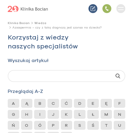
Klinika Bocian
Wiedza
Azoospermia – czy z taką diagnozą jest szansa na dziecko?
Korzystaj z wiedzy
naszych specjalistów
Wyszukaj artykuł
Przeglądaj A-Z
A
Ą
B
C
Ć
D
E
Ę
F
G
H
I
J
K
L
Ł
M
N
Ń
O
Ó
P
R
S
Ś
T
U