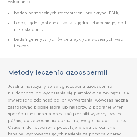
wykonanie:
badań hormonalnych (testosteron, prolaktyna, FSH),
biopsji jąder (pobranie tkanki z jądra i zbadanie jej pod
mikroskopem),
badań genetycznych (w celu wykrycia wczesnych wad
i mutacji).
Metody leczenia azoospermii
Jeżeli u mężczyzny ze zdiagnozowaną azoospermią
nie dochodzi do wydostania się plemników na zewnątrz, ale
można
stwierdzono zdolność do ich wytwarzania, wówczas
zastosować biopsję jądra lub najądrzy.
Z pobranej w ten
sposób tkanki można pozyskać plemniki wykorzystywane
później do zapłodnienia pozaustrojowego metodą in vitro.
Czasami do rozważenia pozostaje próba udrożnienia
kanałów wyprowadzających nasienia za pomocą operacji,