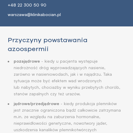
+48 22 300 50 90
warszawa@klinikabocian.pl
Przyczyny powstawania
azoospermii
pozajądrowe
- kiedy u pacjenta występuje
niedrożność dróg wyprowadzających nasienie,
zarówno w nasieniowodach, jak i w najądrzu. Taka
sytuacja może być efektem wad wrodzonych
lub nabytych, chociażby w wyniku przebytych chorób,
stanów zapalnych czy też urazów.
jądrowe/przedjądrowe
- kiedy produkcja plemników
jest znacznie ograniczona bądź całkowicie zatrzymana
m.in. ze względu na zaburzenia hormonalne,
nieprawidłowości genetyczne, nowotwory jąder,
uszkodzenia kanalików plemnikotwórczych