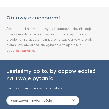
Objawy azoospermii
Azoospermii nie można wykryć samodzielnie, nie daje
charakterystycznych objawów chorobowych poza
problemami z uzyskaniem potomstwa. Całkowity brak
plemników stwierdza się wyłącznie w oparciu o
badanie nasienia
.
Jesteśmy po to, by odpowiedzieć
na Twoje pytania
Skontaktuj się z naszym specjalistą
Warszawa - Śródmieście