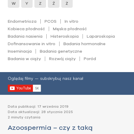
W
Y
Z
Ź
Ż
Endometrioza
PCOS
In vitro
Kobieca płodność
Męska płodność
Badania nasienia
Histeroskopia
Laparoskopia
Dofinansowanie in vitro
Badania hormonalne
Inseminacja
Badania genetyczne
Badania w ciąży
Rozwój ciąży
Poród
Oglądaj filmy – subskrybuj nasz kanał
Data publikacji: 17 września 2019
Data aktualizacji: 28 stycznia 2025
2 minuty czytania
Azoospermia – czy z taką