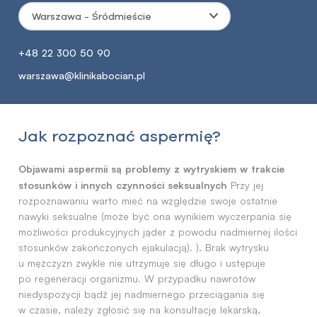
Warszawa - Śródmieście
+48 22 300 50 90
warszawa@klinikabocian.pl
Jak rozpoznać aspermię?
Objawami aspermii są problemy z wytryskiem w trakcie
stosunków i innych czynności seksualnych
Przy jej
rozpoznawaniu warto mieć na względzie swoje ostatnie
nawyki seksualne (może być ona wynikiem wyczerpania się
możliwości produkcyjnych jąder z powodu nadmiernej ilości
stosunków zakończonych ejakulacją). ). Brak wytrysku
u mężczyzn zwykle nie utrzymuje się długo i ustępuje
po regeneracji organizmu. W przypadku nawrotów
niedyspozycji bądź jej nadmiernego przeciągania się
w czasie, należy zgłosić się na konsultację lekarską,