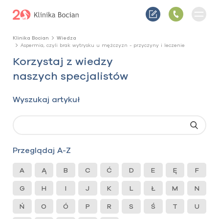
Klinika Bocian
Wiedza
Aspermia, czyli brak wytrysku u mężczyzn - przyczyny i leczenie
Korzystaj z wiedzy
naszych specjalistów
Wyszukaj artykuł
Przeglądaj A-Z
A
Ą
B
C
Ć
D
E
Ę
F
G
H
I
J
K
L
Ł
M
N
Ń
O
Ó
P
R
S
Ś
T
U