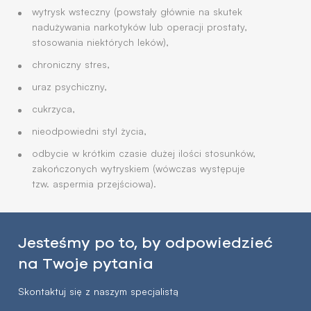
wytrysk wsteczny (powstały głównie na skutek
nadużywania narkotyków lub operacji prostaty,
stosowania niektórych leków),
chroniczny stres,
uraz psychiczny,
cukrzyca,
nieodpowiedni styl życia,
odbycie w krótkim czasie dużej ilości stosunków,
zakończonych wytryskiem (wówczas występuje
tzw. aspermia przejściowa).
Jesteśmy po to, by odpowiedzieć
na Twoje pytania
Skontaktuj się z naszym specjalistą