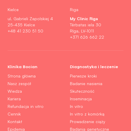
Kielce
Riga
My Clinic Riga
ul. Gabrieli Zapolskiej 4
25-435 Kielce
Tērbatas iela 30
+48 41 230 51 50
Rīga, LV-1011
+371 626 662 22
Klinika Bocian
Diagnostyka i leczenie
Strona główna
Pierwsze kroki
Nasz zespół
Badanie nasienia
Wiedza
Skuteczność
Kariera
Inseminacja
Refundacja in vitro
In vitro
Cennik
In vitro z komórką
Kontakt
Prowadzenie ciąży
Epidemia
Badania genetyczne