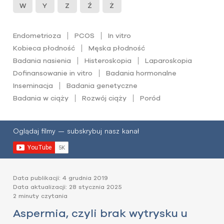
W
Y
Z
Ź
Ż
Endometrioza
PCOS
In vitro
Kobieca płodność
Męska płodność
Badania nasienia
Histeroskopia
Laparoskopia
Dofinansowanie in vitro
Badania hormonalne
Inseminacja
Badania genetyczne
Badania w ciąży
Rozwój ciąży
Poród
Oglądaj filmy – subskrybuj nasz kanał
Data publikacji: 4 grudnia 2019
Data aktualizacji: 28 stycznia 2025
2 minuty czytania
Aspermia, czyli brak wytrysku u