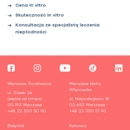
Cena in vitro
Skuteczność in vitro
Konsultacja ze specjalistą leczenia
niepłodności
Warszawa Śródmieście
Warszawa Metro
Wilanowska
ul. Stawki 2a
(wejście od Intraco)
al. Niepodległości 18
00-193 Warszawa
02-653 Warszawa
+48 22 300 50 90
+48 22 300 51 90
Białystok
Katowice