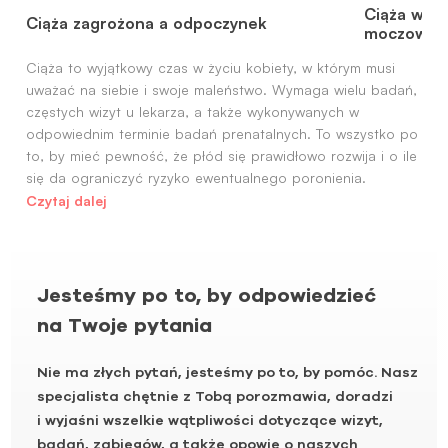
Ciąża w pr
Ciąża zagrożona a odpoczynek
moczowyc
Ciąża to wyjątkowy czas w życiu kobiety, w którym musi
uważać na siebie i swoje maleństwo. Wymaga wielu badań,
częstych wizyt u lekarza, a także wykonywanych w
odpowiednim terminie badań prenatalnych. To wszystko po
to, by mieć pewność, że płód się prawidłowo rozwija i o ile
się da ograniczyć ryzyko ewentualnego poronienia.
Czytaj dalej
Jesteśmy po to, by odpowiedzieć
na Twoje pytania
Nie ma złych pytań, jesteśmy po to, by pomóc. Nasz
specjalista chętnie z Tobą porozmawia, doradzi
i wyjaśni wszelkie wątpliwości dotyczące wizyt,
badań, zabiegów, a także opowie o naszych