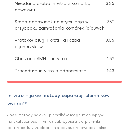
Nieudana próba in vitro z komórką
3:35
dawczyni
Słaba odpowiedź na stymulację w
2:52
przypadku zamrażania komórek jajowych
Protokół długi i krótki a liczba
3:05
pęcherzyków
Obniżone AMH a in vitro
1:52
Procedura in vitro a adonemioza
1:43
In vitro – jakie metody separacji plemników
wybrać?
Jakie metody selekcji plemników mogą mieć wpływ
na skuteczność in vitro? Jak wybiera się plemniki
do procedury zapłodnienia pozaustrojowego? Jakie