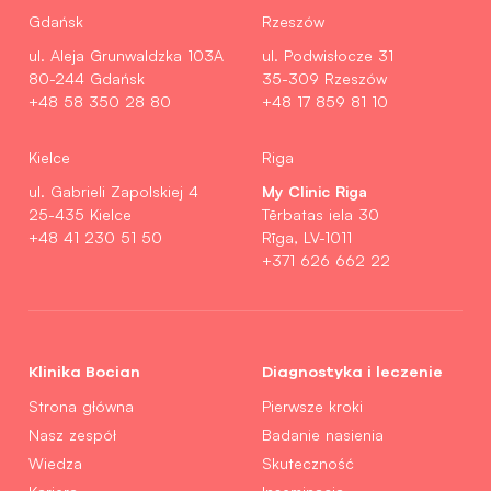
Gdańsk
Rzeszów
ul. Aleja Grunwaldzka 103A
ul. Podwisłocze 31
80-244 Gdańsk
35-309 Rzeszów
+48 58 350 28 80
+48 17 859 81 10
Kielce
Riga
My Clinic Riga
ul. Gabrieli Zapolskiej 4
25-435 Kielce
Tērbatas iela 30
+48 41 230 51 50
Rīga, LV-1011
+371 626 662 22
Klinika Bocian
Diagnostyka i leczenie
Strona główna
Pierwsze kroki
Nasz zespół
Badanie nasienia
Wiedza
Skuteczność