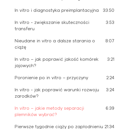
In vitro i diagnostyka preimplantacyjna
33:50
In vitro - zwiększanie skuteczności
3:53
transferu
Nieudane in vitro a dalsze starania o
8:07
ciążę
In vitro – jak poprawić jakość komórek
3:21
jajowych?
Poronienie po in vitro – przyczyny
2:24
In vitro - jak poprawić warunki rozwoju
3:24
zarodków?
In vitro – jakie metody separacji
6:39
plemników wybrać?
Pierwsze tygodnie ciąży po zapłodnieniu
21:34