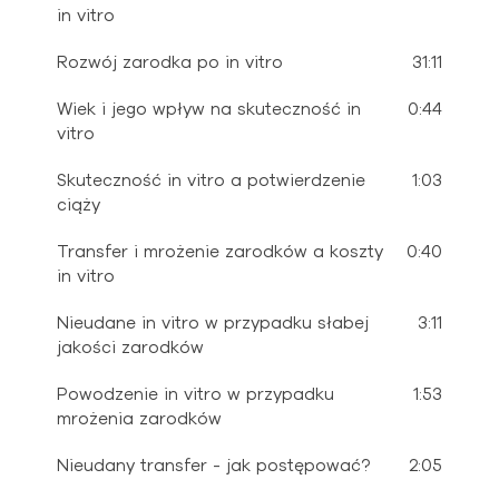
in vitro
Rozwój zarodka po in vitro
31:11
Wiek i jego wpływ na skuteczność in
0:44
vitro
Skuteczność in vitro a potwierdzenie
1:03
ciąży
Transfer i mrożenie zarodków a koszty
0:40
in vitro
Nieudane in vitro w przypadku słabej
3:11
jakości zarodków
Powodzenie in vitro w przypadku
1:53
mrożenia zarodków
Nieudany transfer - jak postępować?
2:05