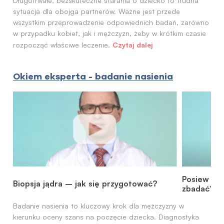
Długotrwałe, bezskuteczne starania o dziecko to trudna
sytuacja dla obojga partnerów. Ważne jest przede
wszystkim przeprowadzenie odpowiednich badań, zarówno
w przypadku kobiet, jak i mężczyzn, żeby w krótkim czasie
Czytaj dalej
rozpocząć właściwe leczenie.
Okiem eksperta - badanie nasienia
Posiew na
Biopsja jądra – jak się przygotować?
zbadać?
Badanie nasienia to kluczowy krok dla mężczyzny w
kierunku oceny szans na poczęcie dziecka. Diagnostyka