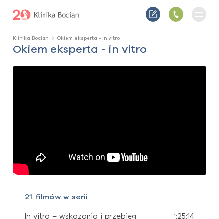
Klinika Bocian
Okiem eksperta - in vitro
Okiem eksperta - in vitro
21 filmów w serii
In vitro – wskazania i przebieg
1:25:14