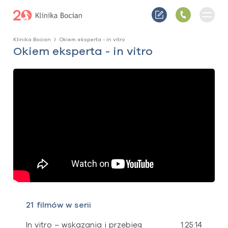
Klinika Bocian
Okiem eksperta - in vitro
Okiem eksperta - in vitro
21 filmów w serii
In vitro – wskazania i przebieg
1:25:14