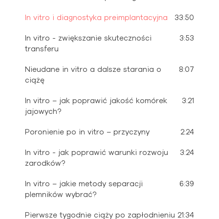
In vitro i diagnostyka preimplantacyjna
33:50
In vitro - zwiększanie skuteczności
3:53
transferu
Nieudane in vitro a dalsze starania o
8:07
ciążę
In vitro – jak poprawić jakość komórek
3:21
jajowych?
Poronienie po in vitro – przyczyny
2:24
In vitro - jak poprawić warunki rozwoju
3:24
zarodków?
In vitro – jakie metody separacji
6:39
plemników wybrać?
Pierwsze tygodnie ciąży po zapłodnieniu
21:34