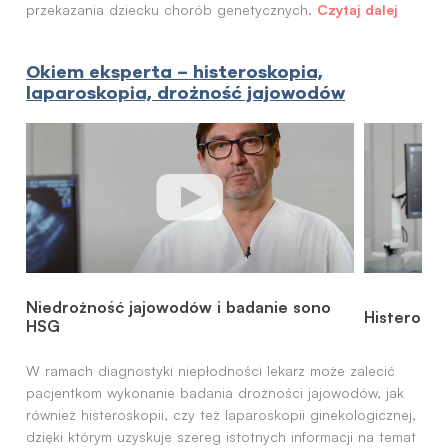
Czytaj dalej
przekazania dziecku chorób genetycznych.
Okiem eksperta – histeroskopia,
laparoskopia, drożność jajowodów
Niedrożność jajowodów i badanie sono
Histerosk
HSG
W ramach diagnostyki niepłodności lekarz może zalecić
pacjentkom wykonanie badania drożności jajowodów, jak
również histeroskopii, czy też laparoskopii ginekologicznej,
dzięki którym uzyskuje szereg istotnych informacji na temat