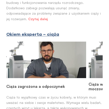
budowy i funkcjonowania narządu rozrodczego.
Dodatkowo zabiegi pozwalają usunąć zmiany,
odpowiadające za problemy związane z uzyskaniem ciąży i
Czytaj dalej
jej rozwojem.
Okiem eksperta – ciąża
Ciąża w pr
Ciąża zagrożona a odpoczynek
moczowyc
Ciąża to wyjątkowy czas w życiu kobiety, w którym musi
uważać na siebie i swoje maleństwo. Wymaga wielu badań,
częstych wizyt u lekarza, a także wykonywanych w