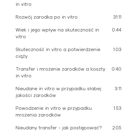
in vitro
Rozwój zarodka po in vitro
31:11
Wiek i jego wpływ na skuteczność in
0:44
vitro
Skuteczność in vitro a potwierdzenie
1:03
ciąży
Transfer i mrożenie zarodków a koszty
0:40
in vitro
Nieudane in vitro w przypadku słabej
3:11
jakości zarodków
Powodzenie in vitro w przypadku
1:53
mrożenia zarodków
Nieudany transfer - jak postępować?
2:05