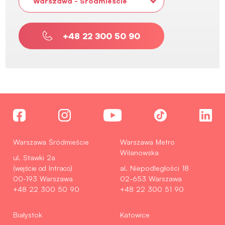
Warszawa - Śródmieście
+48 22 300 50 90
Warszawa Śródmieście
Warszawa Metro
Wilanowska
ul. Stawki 2a
(wejście od Intraco)
al. Niepodległości 18
00-193 Warszawa
02-653 Warszawa
+48 22 300 50 90
+48 22 300 51 90
Białystok
Katowice