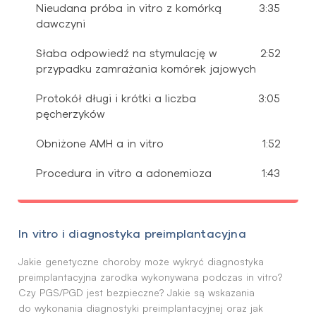
Nieudana próba in vitro z komórką
3:35
dawczyni
Słaba odpowiedź na stymulację w
2:52
przypadku zamrażania komórek jajowych
Protokół długi i krótki a liczba
3:05
pęcherzyków
Obniżone AMH a in vitro
1:52
Procedura in vitro a adonemioza
1:43
In vitro i diagnostyka preimplantacyjna
Jakie genetyczne choroby może wykryć diagnostyka
preimplantacyjna zarodka wykonywana podczas in vitro?
Czy PGS/PGD jest bezpieczne? Jakie są wskazania
do wykonania diagnostyki preimplantacyjnej oraz jak