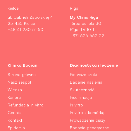
Kielce
Riga
My Clinic Riga
ul. Gabrieli Zapolskiej 4
25-435 Kielce
Tērbatas iela 30
+48 41 230 51 50
Rīga, LV-1011
+371 626 662 22
Klinika Bocian
Diagnostyka i leczenie
Strona główna
Pierwsze kroki
Nasz zespół
Badanie nasienia
Wiedza
Skuteczność
Kariera
Inseminacja
Refundacja in vitro
In vitro
Cennik
In vitro z komórką
Kontakt
Prowadzenie ciąży
Epidemia
Badania genetyczne