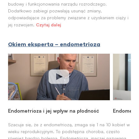
budowy i funkcjonowania narządu rozrodczego.
Dodatkowo zabiegi pozwalają usunąć zmiany,
odpowiadające za problemy związane z uzyskaniem ciąży i
Czytaj dalej
jej rozwojem.
Okiem eksperta – endometrioza
Endometrioza i jej wpływ na płodność
Endometri
Szacuje się, że z endometriozą, zmaga się 1 na 10 kobiet w
wieku reprodukcyjnym. To podstępna choroba, często
również bardzo bolesna. Endometrioza, inaczej nazywana