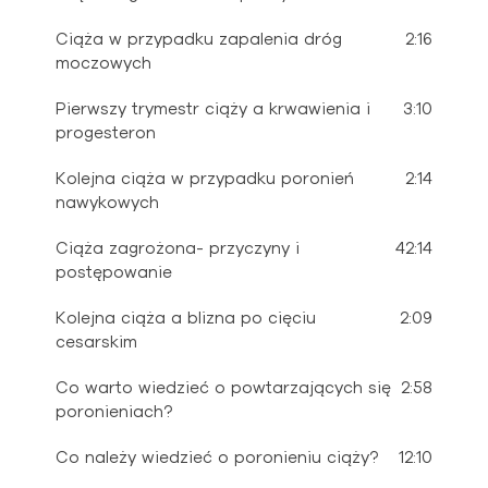
Ciąża w przypadku zapalenia dróg
2:16
moczowych
Pierwszy trymestr ciąży a krwawienia i
3:10
progesteron
Kolejna ciąża w przypadku poronień
2:14
nawykowych
Ciąża zagrożona- przyczyny i
42:14
postępowanie
Kolejna ciąża a blizna po cięciu
2:09
cesarskim
Co warto wiedzieć o powtarzających się
2:58
poronieniach?
Co należy wiedzieć o poronieniu ciąży?
12:10