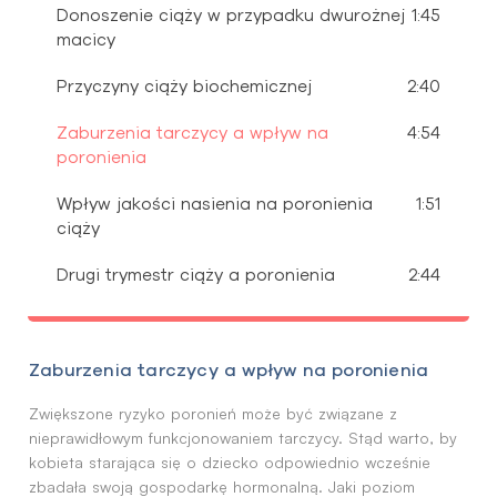
Donoszenie ciąży w przypadku dwurożnej
1:45
macicy
Przyczyny ciąży biochemicznej
2:40
Zaburzenia tarczycy a wpływ na
4:54
poronienia
Wpływ jakości nasienia na poronienia
1:51
ciąży
Drugi trymestr ciąży a poronienia
2:44
Zaburzenia tarczycy a wpływ na poronienia
Zwiększone ryzyko poronień może być związane z
nieprawidłowym funkcjonowaniem tarczycy. Stąd warto, by
kobieta starająca się o dziecko odpowiednio wcześnie
zbadała swoją gospodarkę hormonalną. Jaki poziom