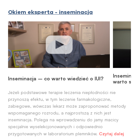
Okiem eksperta - inseminacja
Inseminacj
Inseminacja – co warto wiedzieć o IUI?
warto spr
Jeżeli podstawowe terapie leczenia niepłodności nie
przynoszą efektu, w tym leczenie farmakologiczne,
zabiegowe, wówczas lekarz może zaproponować metody
wspomaganego rozrodu, a najprostszą z nich jest
inseminacja. Polega na wprowadzeniu do jamy macicy
specjalnie wyselekcjonowanych i odpowiednio
Czytaj dalej
przygotowanych w laboratorium plemników.