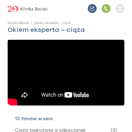
Klinika Bocian
Okiem eksperta – ciąża
Okiem eksperta – ciąża
13 filmów w serii
Ciąża zagrożona a odpoczynek
1:51