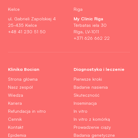
Kielce
Riga
My Clinic Riga
ul. Gabrieli Zapolskiej 4
25-435 Kielce
Tērbatas iela 30
+48 41 230 51 50
Rīga, LV-1011
+371 626 662 22
Klinika Bocian
Diagnostyka i leczenie
Strona główna
Pierwsze kroki
Nasz zespół
Badanie nasienia
Wiedza
Skuteczność
Kariera
Inseminacja
Refundacja in vitro
In vitro
Cennik
In vitro z komórką
Kontakt
Prowadzenie ciąży
Epidemia
Badania genetyczne