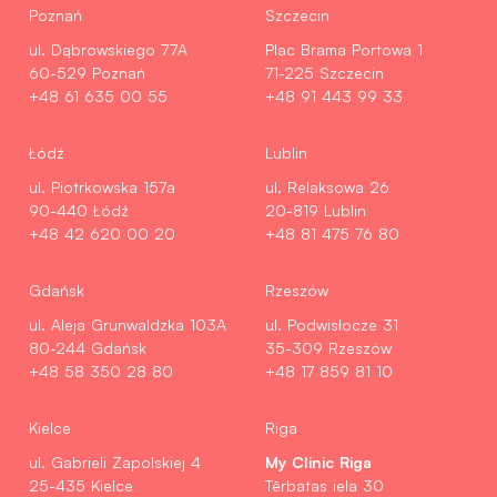
Poznań
Szczecin
ul. Dąbrowskiego 77A
Plac Brama Portowa 1
60-529 Poznań
71-225 Szczecin
+48 61 635 00 55
+48 91 443 99 33
Łódź
Lublin
ul. Piotrkowska 157a
ul. Relaksowa 26
90-440 Łódź
20-819 Lublin
+48 42 620 00 20
+48 81 475 76 80
Gdańsk
Rzeszów
ul. Aleja Grunwaldzka 103A
ul. Podwisłocze 31
80-244 Gdańsk
35-309 Rzeszów
+48 58 350 28 80
+48 17 859 81 10
Kielce
Riga
My Clinic Riga
ul. Gabrieli Zapolskiej 4
25-435 Kielce
Tērbatas iela 30