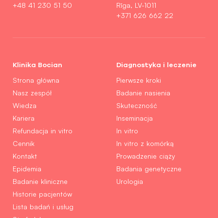
+48 41 230 51 50
Rīga, LV-1011
+371 626 662 22
Klinika Bocian
Diagnostyka i leczenie
Strona główna
Pierwsze kroki
Nasz zespół
Badanie nasienia
Wiedza
Skuteczność
Kariera
Inseminacja
Refundacja in vitro
In vitro
Cennik
In vitro z komórką
Kontakt
Prowadzenie ciąży
Epidemia
Badania genetyczne
Badanie kliniczne
Urologia
Historie pacjentów
Lista badań i usług