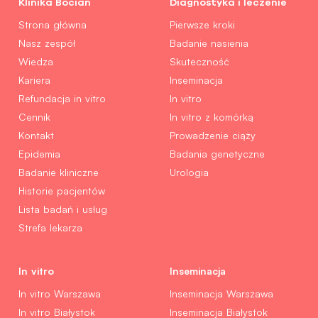
Klinika Bocian
Diagnostyka i leczenie
Strona główna
Pierwsze kroki
Nasz zespół
Badanie nasienia
Wiedza
Skuteczność
Kariera
Inseminacja
Refundacja in vitro
In vitro
Cennik
In vitro z komórką
Kontakt
Prowadzenie ciąży
Epidemia
Badania genetyczne
Badanie kliniczne
Urologia
Historie pacjentów
Lista badań i usług
Strefa lekarza
In vitro
Inseminacja
In vitro Warszawa
Inseminacja Warszawa
In vitro Białystok
Inseminacja Białystok