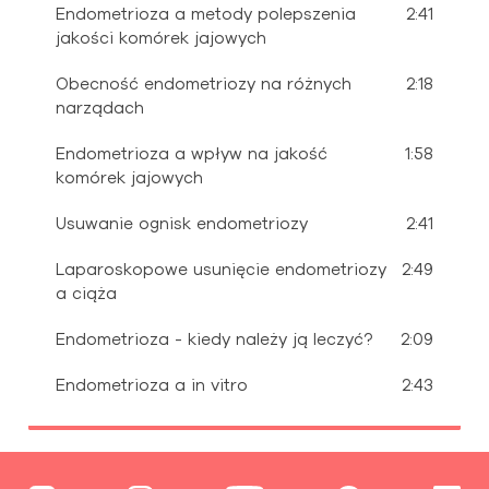
Endometrioza a metody polepszenia
2:41
jakości komórek jajowych
Obecność endometriozy na różnych
2:18
narządach
Endometrioza a wpływ na jakość
1:58
komórek jajowych
Usuwanie ognisk endometriozy
2:41
Laparoskopowe usunięcie endometriozy
2:49
a ciąża
Endometrioza - kiedy należy ją leczyć?
2:09
Endometrioza a in vitro
2:43