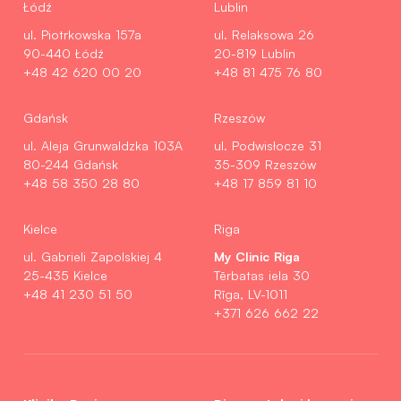
Łódź
Lublin
ul. Piotrkowska 157a
ul. Relaksowa 26
90-440 Łódź
20-819 Lublin
+48 42 620 00 20
+48 81 475 76 80
Gdańsk
Rzeszów
ul. Aleja Grunwaldzka 103A
ul. Podwisłocze 31
80-244 Gdańsk
35-309 Rzeszów
+48 58 350 28 80
+48 17 859 81 10
Kielce
Riga
My Clinic Riga
ul. Gabrieli Zapolskiej 4
25-435 Kielce
Tērbatas iela 30
+48 41 230 51 50
Rīga, LV-1011
+371 626 662 22