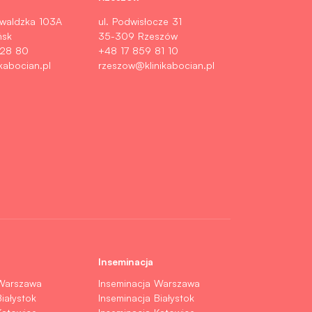
nwaldzka 103A
ul. Podwisłocze 31
ńsk
35-309 Rzeszów
 28 80
+48 17 859 81 10
kabocian.pl
rzeszow@klinikabocian.pl
Inseminacja
 Warszawa
Inseminacja Warszawa
iałystok
Inseminacja Białystok