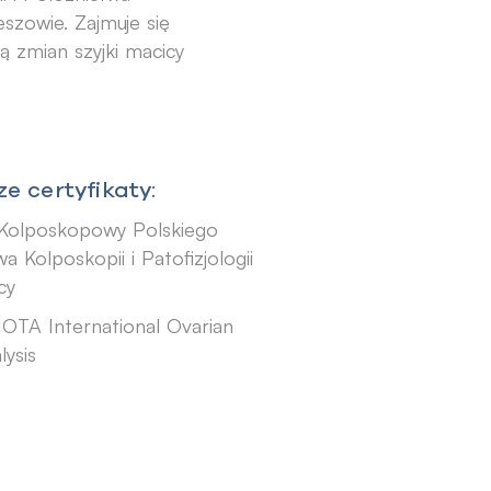
szowie. Zajmuje się
ą zmian szyjki macicy
e certyfikaty:
 Kolposkopowy Polskiego
 Kolposkopii i Patofizjologii
cy
 IOTA International Ovarian
ysis