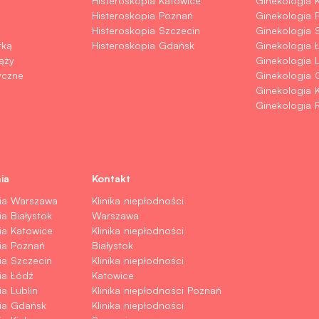
Histeroskopia Katowice
Ginekologia 
Histeroskopia Poznań
Ginekologia 
Histeroskopia Szczecin
Ginekologia 
rką
Histeroskopia Gdańsk
Ginekologia 
ąży
Ginekologia L
yczne
Ginekologia 
Ginekologia K
Ginekologia 
ia
Kontakt
nia Warszawa
Klinika niepłodności
a Białystok
Warszawa
ia Katowice
Klinika niepłodności
ia Poznań
Białystok
ia Szczecin
Klinika niepłodności
ia Łódź
Katowice
a Lublin
Klinika niepłodności Poznań
nia Gdańsk
Klinika niepłodności