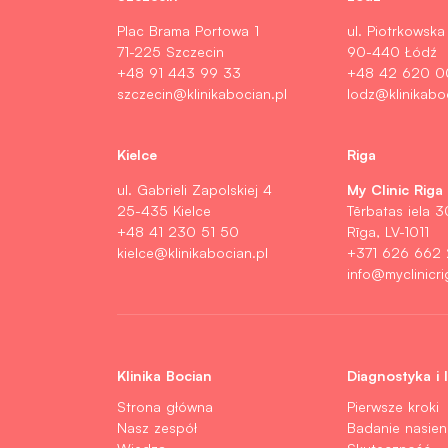
Plac Brama Portowa 1
ul. Piotrkowska
71-225 Szczecin
90-440 Łódź
+48 91 443 99 33
+48 42 620 0
szczecin@klinikabocian.pl
lodz@klinikabo
Kielce
Riga
My Clinic Riga
ul. Gabrieli Zapolskiej 4
25-435 Kielce
Tērbatas iela 3
+48 41 230 51 50
Rīga, LV-1011
kielce@klinikabocian.pl
+371 626 662
info@myclinicri
Klinika Bocian
Diagnostyka i 
Strona główna
Pierwsze kroki
Nasz zespół
Badanie nasien