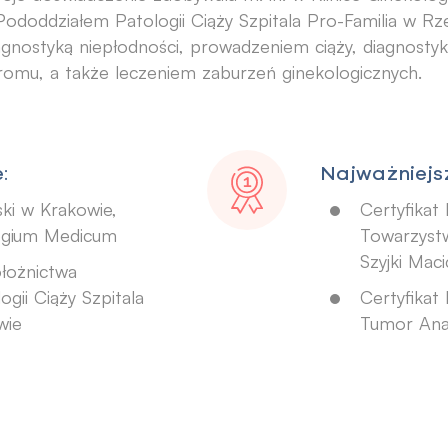
Pododdziałem Patologii Ciąży Szpitala Pro-Familia w Rze
agnostyką niepłodności, prowadzeniem ciąży, diagnostyk
sromu, a także leczeniem zaburzeń ginekologicznych.
:
Najważniejsz
ski w Krakowie,
Certyfikat
legium Medicum
Towarzystwa
Szyjki Maci
ołożnictwa
gii Ciąży Szpitala
Certyfikat
wie
Tumor Anal