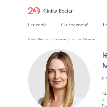
Leczenie
Skuteczność
L
Klinika Bocian
Lekarze
Marta Gilewska
l
M
SP
Ab
Ja
Sw