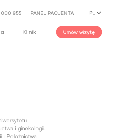
PL
 000 955
PANEL PACJENTA
za
Kliniki
Umów wizytę
iwersytetu
ctwa i ginekologii.
i i Położnictwa