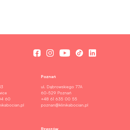
Poznań
13
ul. Dąbrowskiego 77A
wice
60-529 Poznań
04 60
+48 61 635 00 55
nikabocian.pl
poznan@klinikabocian.pl
Rzeszów