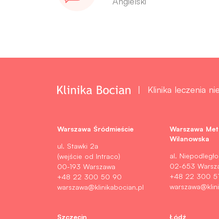
Angielski
Klinika leczenia n
Warszawa Śródmieście
Warszawa Met
Wilanowska
ul. Stawki 2a
al. Niepodległo
(wejście od Intraco)
02-653 Warsz
00-193 Warszawa
+48 22 300 5
+48 22 300 50 90
warszawa@klini
warszawa@klinikabocian.pl
Szczecin
Łódź