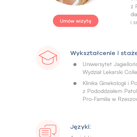
z 
di
Umów wizytę
i 
Wykształcenie i staże
Uniwersytet Jagielloń
Wydział Lekarski Col
Klinika Ginekologii i P
z Pododdziałem Patolo
Pro-Familia w Rzeszo
Języki: