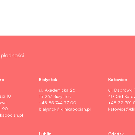
iepłodności
ro
Białystok
Katowice
ul. Akademicka 26
ul. Dąbrówki 
ści 18
15-267 Białystok
40-081 Kato
awa
+48 85 744 77 00
+48 32 701 
1 90
bialystok@klinikabocian.pl
katowice@kli
kabocian.pl
Lublin
Gdańsk