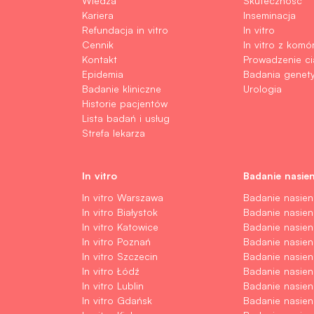
Wiedza
Skuteczność
Kariera
Inseminacja
Refundacja in vitro
In vitro
Cennik
In vitro z komó
Kontakt
Prowadzenie ci
Epidemia
Badania genet
Badanie kliniczne
Urologia
Historie pacjentów
Lista badań i usług
Strefa lekarza
In vitro
Badanie nasien
In vitro Warszawa
Badanie nasie
In vitro Białystok
Badanie nasieni
In vitro Katowice
Badanie nasien
In vitro Poznań
Badanie nasien
In vitro Szczecin
Badanie nasien
In vitro Łódź
Badanie nasien
In vitro Lublin
Badanie nasieni
In vitro Gdańsk
Badanie nasie