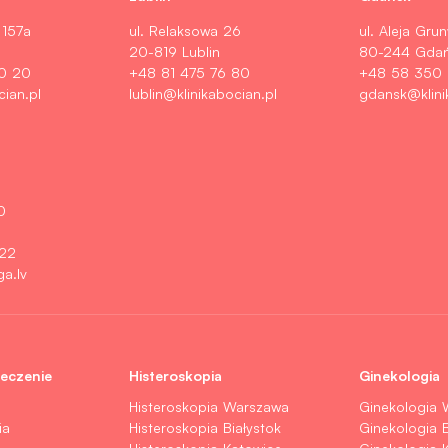
 157a
ul. Relaksowa 26
ul. Aleja Gru
20-819 Lublin
80-244 Gda
0 20
+48 81 475 76 80
+48 58 350
cian.pl
lublin@klinikabocian.pl
gdansk@klini
0
 22
ga.lv
leczenie
Histeroskopia
Ginekologia
Histeroskopia Warszawa
Ginekologia
ia
Histeroskopia Białystok
Ginekologia B