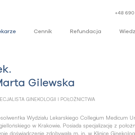
+48 690
ekarze
Cennik
Refundacja
Wied
ek.
arta Gilewska
ECJALISTA GINEKOLOGII I POŁOŻNICTWA
solwentka Wydziału Lekarskiego Collegium Medicum Un
giellońskiego w Krakowie. Posiada specjalizację z położni
oje doświadczenie zdobywała m. in. w Klinice Ginekologi