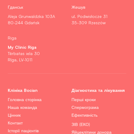
Гданськ
Жешув
Aleja Grunwaldzka 103A
ul. Podwisłocze 31
80-244 Gdańsk
35-309 Rzeszów
Riga
My Clinic Riga
Tērbatas iela 30
Rīga, LV-1011
Клініка Bocian
Діагностика та лікування
Головна сторінка
Перші кроки
Наша команда
Спермограма
Цінник
Ефективність
Контакт
ЗІВ (ЕКО)
Історії пацієнтів
Яйцеклітини донора