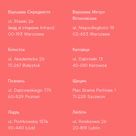
Варшава Середмістя
Варшава Метро
Вілановська
ul. Stawki 2a
(вхід зі сторони Intraco)
al. Niepodległości 18
00-193 Warszawa
02-653 Warszawa
Білосток
Катовіце
ul. Akademicka 26
ul. Dąbrówki 13
15-267 Białystok
40-081 Katowice
Познань
Щецин
ul. Dąbrowskiego 77A
Plac Brama Portowa 1
60-529 Poznań
71-225 Szczecin
Лодзь
Люблін
ul. Piotrkowska 157a
ul. Relaksowa 26
90-440 Łódź
20-819 Lublin