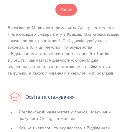
Запис
Випускниця Медичного факультету Collegium Medicum
Ягеллонського університету в Кракові. Має спеціалізацію
з акушерства та гінекології. Свій досвід здобувала,
зокрема, в Клініці гінекології та акушерства
з Відділенням патології вагітності лікарні Pro-Familia
в Жешуві. Займається діагностикою безпліддя,
веденням вагітності, діагностикою змін шийки матки
та вульви, а також лікуванням гінекологічних розладів.
Освіта та стажування
Ягеллонський університет у Кракові, Медичний
факультет Collegium Medicum
Клініка гінекології та акушерства з Відділенням