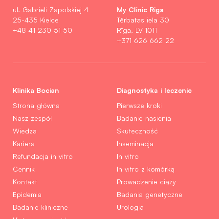
My Clinic Riga
ul. Gabrieli Zapolskiej 4
25-435 Kielce
Tērbatas iela 30
+48 41 230 51 50
Rīga, LV-1011
+371 626 662 22
Klinika Bocian
Diagnostyka i leczenie
Strona główna
Pierwsze kroki
Nasz zespół
Badanie nasienia
Wiedza
Skuteczność
Kariera
Inseminacja
Refundacja in vitro
In vitro
Cennik
In vitro z komórką
Kontakt
Prowadzenie ciąży
Epidemia
Badania genetyczne
Badanie kliniczne
Urologia