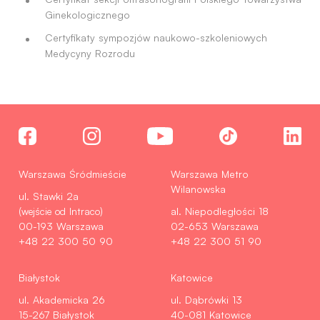
Ginekologicznego
Certyfikaty sympozjów naukowo-szkoleniowych
Medycyny Rozrodu
Warszawa Śródmieście
Warszawa Metro
Wilanowska
ul. Stawki 2a
(wejście od Intraco)
al. Niepodległości 18
00-193 Warszawa
02-653 Warszawa
+48 22 300 50 90
+48 22 300 51 90
Białystok
Katowice
ul. Akademicka 26
ul. Dąbrówki 13
15-267 Białystok
40-081 Katowice