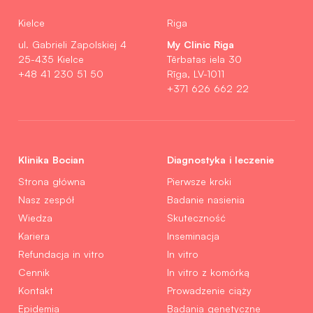
Kielce
Riga
My Clinic Riga
ul. Gabrieli Zapolskiej 4
25-435 Kielce
Tērbatas iela 30
+48 41 230 51 50
Rīga, LV-1011
+371 626 662 22
Klinika Bocian
Diagnostyka i leczenie
Strona główna
Pierwsze kroki
Nasz zespół
Badanie nasienia
Wiedza
Skuteczność
Kariera
Inseminacja
Refundacja in vitro
In vitro
Cennik
In vitro z komórką
Kontakt
Prowadzenie ciąży
Epidemia
Badania genetyczne