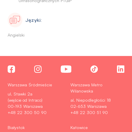
Ultrasonograficznych PTGiP
Języki:
Angielski
Warszawa Śródmieście
Warszawa Metro
Wilanowska
ul. Stawki 2a
(wejście od Intraco)
al. Niepodległości 18
00-193 Warszawa
02-653 Warszawa
+48 22 300 50 90
+48 22 300 51 90
Białystok
Katowice