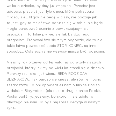
walka o dziecko, byliśmy już zmęczeni. Przecież jest
adopcja, przecież jest tyle dzieci, które potrzebują
miłości, ale… Nigdy nie będę w ciąży, nie poczuję jak
to jest, gdy to maleństwo porusza się w tobie, nie będę
mogła paradować dumnie z powiększającym się
brzuszkiem. To takie płytkie, ale tak bardzo tego
pragnęłam. Próbowaliśmy się z tym pogodzić, ale to nie
takie łatwe powiedzieć sobie STOP, KONIEC, są inne
sposoby… Ostatecznie nie wszyscy muszą być rodzicami.
Mieliśmy rok przerwy od tej walki, aż do wizyty naszych
przyjaciół, którzy jak my od wielu lat starali się o dziecko.
Pierwszy rzut oka i już wiem… BĘDĄ RODZICAMI
BLIŹNIAKÓW… Tak bardzo się cieszę, ale równie mocno
zazdroszczę. To oni opowiedzieli nam o Klinice Bocian
w dalekim Białymstoku (dla nas to drugi kraniec Polski).
Postanowiliśmy…jedziemy, bo skoro im się udało to
dlaczego nie nam. To była najlepsza decyzja w naszym
życiu.