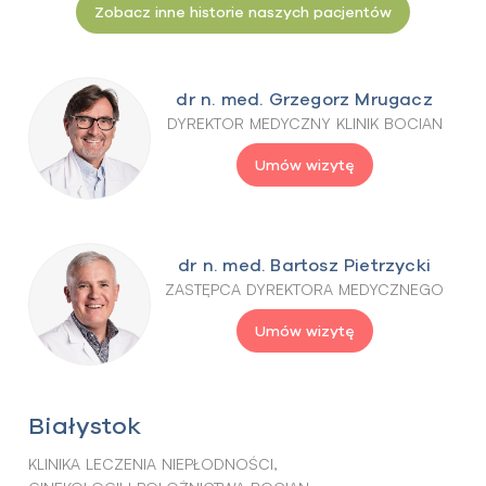
Zobacz inne historie naszych pacjentów
dr n. med. Grzegorz Mrugacz
DYREKTOR MEDYCZNY KLINIK BOCIAN
Umów wizytę
dr n. med. Bartosz Pietrzycki
ZASTĘPCA DYREKTORA MEDYCZNEGO
Umów wizytę
Białystok
KLINIKA LECZENIA NIEPŁODNOŚCI,