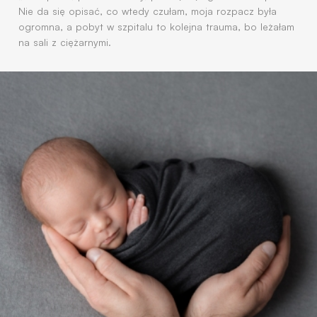
Nie da się opisać, co wtedy czułam, moja rozpacz była
ogromna, a pobyt w szpitalu to kolejna trauma, bo leżałam
na sali z ciężarnymi.