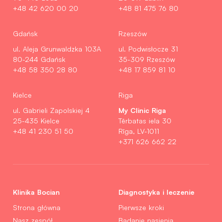
+48 42 620 00 20
+48 81 475 76 80
Gdańsk
Rzeszów
ul. Aleja Grunwaldzka 103A
ul. Podwisłocze 31
80-244 Gdańsk
35-309 Rzeszów
+48 58 350 28 80
+48 17 859 81 10
Kielce
Riga
My Clinic Riga
ul. Gabrieli Zapolskiej 4
25-435 Kielce
Tērbatas iela 30
+48 41 230 51 50
Rīga, LV-1011
+371 626 662 22
Klinika Bocian
Diagnostyka i leczenie
Strona główna
Pierwsze kroki
Nasz zespół
Badanie nasienia