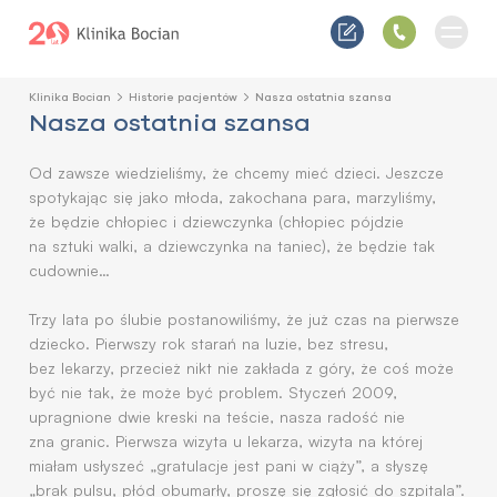
Klinika Bocian
Historie pacjentów
Nasza ostatnia szansa
Nasza ostatnia szansa
Od zawsze wiedzieliśmy, że chcemy mieć dzieci. Jeszcze
spotykając się jako młoda, zakochana para, marzyliśmy,
że będzie chłopiec i dziewczynka (chłopiec pójdzie
na sztuki walki, a dziewczynka na taniec), że będzie tak
cudownie…
Trzy lata po ślubie postanowiliśmy, że już czas na pierwsze
dziecko. Pierwszy rok starań na luzie, bez stresu,
bez lekarzy, przecież nikt nie zakłada z góry, że coś może
być nie tak, że może być problem. Styczeń 2009,
upragnione dwie kreski na teście, nasza radość nie
zna granic. Pierwsza wizyta u lekarza, wizyta na której
miałam usłyszeć „gratulacje jest pani w ciąży”, a słyszę
„brak pulsu, płód obumarły, proszę się zgłosić do szpitala”.