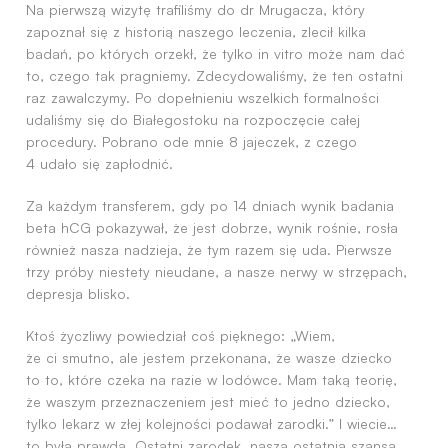
Na pierwszą wizytę trafiliśmy do dr Mrugacza, który
zapoznał się z historią naszego leczenia, zlecił kilka
badań, po których orzekł, że tylko in vitro może nam dać
to, czego tak pragniemy. Zdecydowaliśmy, że ten ostatni
raz zawalczymy. Po dopełnieniu wszelkich formalności
udaliśmy się do Białegostoku na rozpoczęcie całej
procedury. Pobrano ode mnie 8 jajeczek, z czego
4 udało się zapłodnić.
Za każdym transferem, gdy po 14 dniach wynik badania
beta hCG pokazywał, że jest dobrze, wynik rośnie, rosła
również nasza nadzieja, że tym razem się uda. Pierwsze
trzy próby niestety nieudane, a nasze nerwy w strzępach,
depresja blisko.
Ktoś życzliwy powiedział coś pięknego: „Wiem,
że ci smutno, ale jestem przekonana, że wasze dziecko
to to, które czeka na razie w lodówce. Mam taką teorię,
że waszym przeznaczeniem jest mieć to jedno dziecko,
tylko lekarz w złej kolejności podawał zarodki.” I wiecie…
to była prawda. Ostatni zarodek, nasza ostatnia szansa