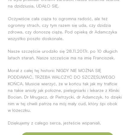
na dzidziusia, UDAŁO SIĘ.
Oczywiście cała ciąża to ogromna radość, ale też
ogromny strach, czy tym razem się uda, czy dzidzia
zdrowa, czy donoszę ciążę. Pod opieką dr Adamczyka
wszystko poszło doskonale.
Nasze szczęście urodziło się 28.11.2017r. po 10 długich
latach starań. Nasze szczęście ma na imię Franciszek.
Morał z całej tej historii: NIGDY NIE MOŻNA SIĘ
PODDAWAĆ, TRZEBA WALCZYĆ DO SZCZĘŚLIWEGO
KOŃCA. Musicie wierzyć, że w końcu tak jak my traficie
na takie anioły jak położne, pielęgniarki i lekarze z Kliniki
Bocian. Dr Mrugacz, dr Pietrzycki, dr Adamczyk, to dzięki
nim w tej chwili patrzę na mój mały cud, który śpi obok
w łóżeczku.
Dziękujemy z całego serca, jesteście wspaniali.