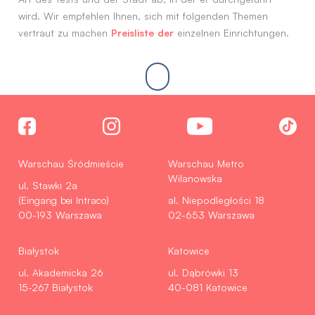
wird. Wir empfehlen Ihnen, sich mit folgenden Themen
Preisliste der
vertraut zu machen
einzelnen Einrichtungen.
Warschau Śródmieście
Warschau Metro
Wilanowska
ul. Stawki 2a
(Eingang bei Intraco)
al. Niepodległości 18
00-193 Warszawa
02-653 Warszawa
Białystok
Katowice
ul. Akademicka 26
ul. Dąbrówki 13
15-267 Białystok
40-081 Katowice