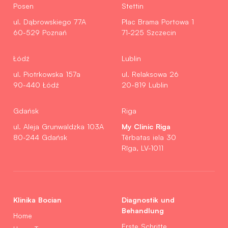
Posen
Stettin
ul. Dąbrowskiego 77A
Plac Brama Portowa 1
60-529 Poznań
71-225 Szczecin
Łódź
Lublin
ul. Piotrkowska 157a
ul. Relaksowa 26
90-440 Łódź
20-819 Lublin
Gdańsk
Riga
My Clinic Riga
ul. Aleja Grunwaldzka 103A
80-244 Gdańsk
Tērbatas iela 30
Rīga, LV-1011
Klinika Bocian
Diagnostik und
Behandlung
Home
Erste Schritte