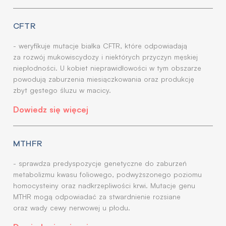
CFTR
- weryfikuje mutacje białka CFTR, które odpowiadają
za rozwój mukowiscydozy i niektórych przyczyn męskiej
niepłodności. U kobiet nieprawidłowości w tym obszarze
powodują zaburzenia miesiączkowania oraz produkcję
zbyt gęstego śluzu w macicy.
Dowiedz się więcej
MTHFR
- sprawdza predyspozycje genetyczne do zaburzeń
metabolizmu kwasu foliowego, podwyższonego poziomu
homocysteiny oraz nadkrzepliwości krwi. Mutacje genu
MTHR mogą odpowiadać za stwardnienie rozsiane
oraz wady cewy nerwowej u płodu.