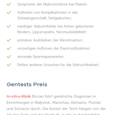
Symptome der Mukoviszidose bei Paaren
Auftreten von Komplikationen in der
Schwangerschaft, Fehlgeburten;
niedriger Geburtsfehler bei früher geborenen
Kindern, Lippenspalte, Herzmuskeldefekt;
primäres Ausbleiben der Menstruation;
vorzeitiges Aufhören der Eierstockfunktion;
anomale Spermaparameter;
Fehlen anderer Ursachen für die Unfruchtbarkeit.
Gentests Preis
In-vitro-Klinik
Bocian führt genetische Diagnosen in
Einrichtungen in Białystok, Warschau, Katowice, Poznań
und Szczecin durch. Die Kosten der Tests hängen von der
Art des Tests und der Stadt ab, in der er durchgeführt