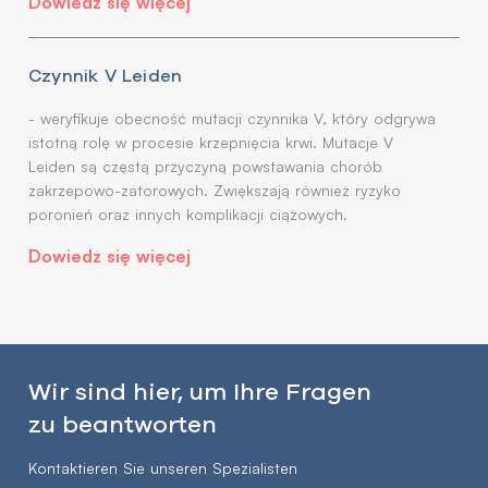
Dowiedz się więcej
Czynnik V Leiden
- weryfikuje obecność mutacji czynnika V, który odgrywa
istotną rolę w procesie krzepnięcia krwi. Mutacje V
Leiden są częstą przyczyną powstawania chorób
zakrzepowo-zatorowych. Zwiększają również ryzyko
poronień oraz innych komplikacji ciążowych.
Dowiedz się więcej
Wir sind hier, um Ihre Fragen
zu beantworten
Kontaktieren Sie unseren Spezialisten