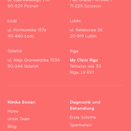
60-529 Poznań
71-225 Szczecin
Łódź
Lublin
ul. Piotrkowska 157a
ul. Relaksowa 26
90-440 Łódź
20-819 Lublin
Gdańsk
Riga
My Clinic Riga
ul. Aleja Grunwaldzka 103A
80-244 Gdańsk
Tērbatas iela 30
Rīga, LV-1011
Klinika Bocian
Diagnostik und
Behandlung
Home
Erste Schritte
Unser Team
Spermatest
Blog