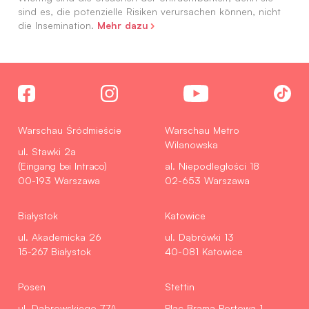
sind es, die potenzielle Risiken verursachen können, nicht
Mehr dazu
die Insemination.
Warschau Śródmieście
Warschau Metro
Wilanowska
ul. Stawki 2a
(Eingang bei Intraco)
al. Niepodległości 18
00-193 Warszawa
02-653 Warszawa
Białystok
Katowice
ul. Akademicka 26
ul. Dąbrówki 13
15-267 Białystok
40-081 Katowice
Posen
Stettin
ul. Dąbrowskiego 77A
Plac Brama Portowa 1