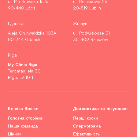
ul. Piotrkowska 157a
ul. Relaksowa 26
90-440 Łódź
20-819 Lublin
Гданськ
Жешув
Aleja Grunwaldzka 103A
ul. Podwisłocze 31
80-244 Gdańsk
35-309 Rzeszów
Riga
My Clinic Riga
Tērbatas iela 30
Rīga, LV-1011
Клініка Bocian
Діагностика та лікування
Головна сторінка
Перші кроки
Наша команда
Спермограма
Цінник
Ефективність