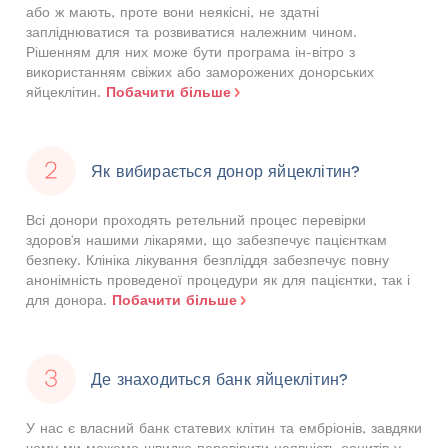
або ж мають, проте вони неякісні, не здатні
запліднюватися та розвиватися належним чином.
Рішенням для них може бути програма ін-вітро з
використанням свіжих або заморожених донорських
Побачити більше
яйцеклітин.
Як вибирається донор яйцеклітин?
Всі донори проходять ретельний процес перевірки
здоров'я нашими лікарями, що забезпечує пацієнткам
безпеку. Клініка лікування безпліддя забезпечує повну
анонімність проведеної процедури як для пацієнтки, так і
Побачити більше
для донора.
Де знаходиться банк яйцеклітин?
У нас є власний банк статевих клітин та ембріонів, завдяки
чому ми можемо швидко перевірити наявність ооцитів у