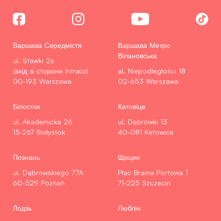
Варшава Середмістя
Варшава Метро
Вілановська
ul. Stawki 2a
(вхід зі сторони Intraco)
al. Niepodległości 18
00-193 Warszawa
02-653 Warszawa
Білосток
Катовіце
ul. Akademicka 26
ul. Dąbrówki 13
15-267 Białystok
40-081 Katowice
Познань
Щецин
ul. Dąbrowskiego 77A
Plac Brama Portowa 1
60-529 Poznań
71-225 Szczecin
Лодзь
Люблін