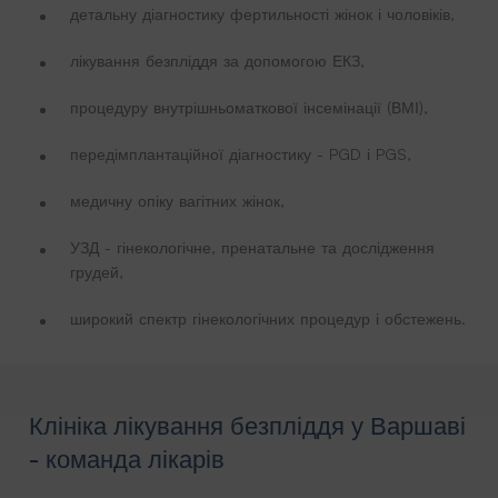
детальну діагностику фертильності жінок і чоловіків,
лікування безпліддя за допомогою ЕКЗ,
процедуру внутрішньоматкової інсемінації (ВМІ),
передімплантаційної діагностику - PGD і PGS,
медичну опіку вагітних жінок,
УЗД - гінекологічне, пренатальне та дослідження
грудей,
широкий спектр гінекологічних процедур і обстежень.
Клініка лікування безпліддя у Варшаві
- команда лікарів