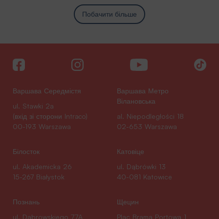
Побачити більше
Варшава Середмістя
Варшава Метро
Вілановська
ul. Stawki 2a
(вхід зі сторони Intraco)
al. Niepodległości 18
00-193 Warszawa
02-653 Warszawa
Білосток
Катовіце
ul. Akademicka 26
ul. Dąbrówki 13
15-267 Białystok
40-081 Katowice
Познань
Щецин
ul. Dąbrowskiego 77A
Plac Brama Portowa 1