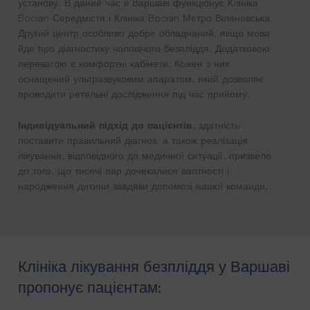
установу. В даний час в Варшаві функціонує Клініка
Bocian Середмістя і Клініка Bocian Метро Віляновська.
Другий центр особливо добре обладнаний, якщо мова
йде про діагностику чоловічого безпліддя. Додатковою
перевагою є комфортні кабінети. Кожен з них
оснащений ультразвуковим апаратом, який дозволяє
проводити ретельні дослідження під час прийому.
Індивідуальний підхід до пацієнтів
, здатність
поставити правильний діагноз, а також реалізація
лікування, відповідного до медичної ситуації, призвело
до того, що тисячі пар дочекалися вагітності і
народження дитини завдяки допомозі нашої команди.
Клініка лікування безпліддя
у Варшаві
пропонує пацієнтам: