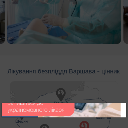
Лікування безпліддя Варшава - цінник