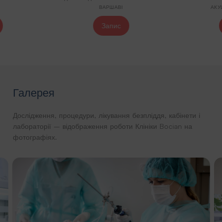
ВАРШАВІ
АКУ
Запис
Галерея
Дослідження, процедури, лікування безпліддя, кабінети і
лабораторії – відображення роботи Клініки Bocian на
фотографіях.