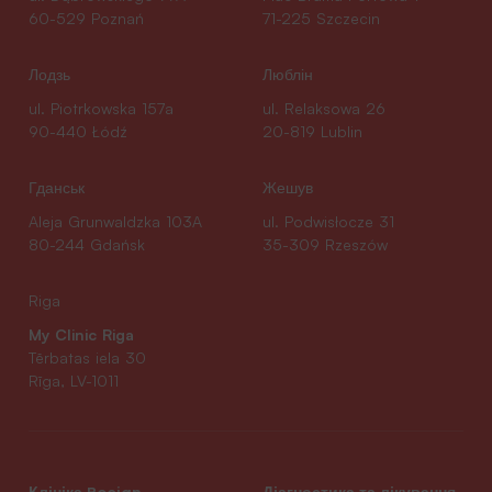
60-529 Poznań
71-225 Szczecin
Лодзь
Люблін
ul. Piotrkowska 157a
ul. Relaksowa 26
90-440 Łódź
20-819 Lublin
Гданськ
Жешув
Aleja Grunwaldzka 103A
ul. Podwisłocze 31
80-244 Gdańsk
35-309 Rzeszów
Riga
My Clinic Riga
Tērbatas iela 30
Rīga, LV-1011