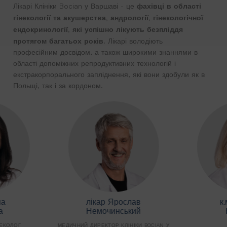
фахівці в області
Лікарі Клініки Bocian у Варшаві - це
гінекології та акушерства, андрології, гінекологічної
ендокринології, які успішно лікують безпліддя
протягом багатьох років.
Лікарі володіють
професійним досвідом, а також широкими знаннями в
області допоміжних репродуктивних технологій і
екстракорпорального запліднення, які вони здобули як в
Польщі, так і за кордоном.
на
лікар Ярослав
к
а
Немочинський
НЕКОЛОГ
МЕДИЧНИЙ ДИРЕКТОР КЛІНІКИ BOCIAN У