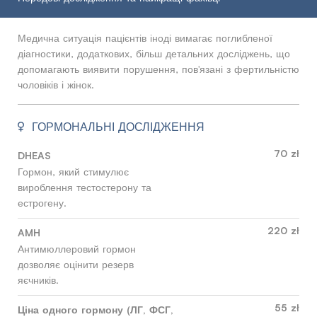
Медична ситуація пацієнтів іноді вимагає поглибленої
діагностики, додаткових, більш детальних досліджень, що
допомагають виявити порушення, пов'язані з фертильністю
чоловіків і жінок.
ГОРМОНАЛЬНІ ДОСЛІДЖЕННЯ
70 zł
DHEAS
Гормон, який стимулює
вироблення тестостерону та
естрогену.
220 zł
AMH
Антимюллеровий гормон
дозволяє оцінити резерв
яєчників.
55 zł
Ціна одного гормону (ЛГ, ФСГ,