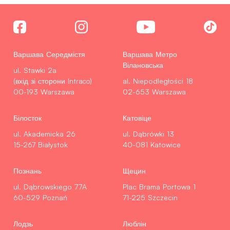
Варшава Середмістя
Варшава Метро
Вілановська
ul. Stawki 2a
(вхід зі сторони Intraco)
al. Niepodległości 18
00-193 Warszawa
02-653 Warszawa
Білосток
Катовіце
ul. Akademicka 26
ul. Dąbrówki 13
15-267 Białystok
40-081 Katowice
Познань
Щецин
ul. Dąbrowskiego 77A
Plac Brama Portowa 1
60-529 Poznań
71-225 Szczecin
Лодзь
Люблін