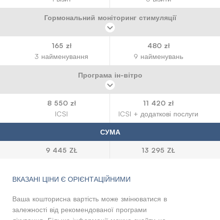
Гормональний моніторинг стимуляції
165 zł
480 zł
3 найменування
9 найменувань
Програма ін-вітро
8 550 zł
11 420 zł
ICSI
ICSI + додаткові послуги
СУМА
9 445 ZŁ
13 295 ZŁ
ВКАЗАНІ ЦІНИ Є ОРІЄНТАЦІЙНИМИ
Ваша кошторисна вартість може змінюватися в
залежності від рекомендованої програми