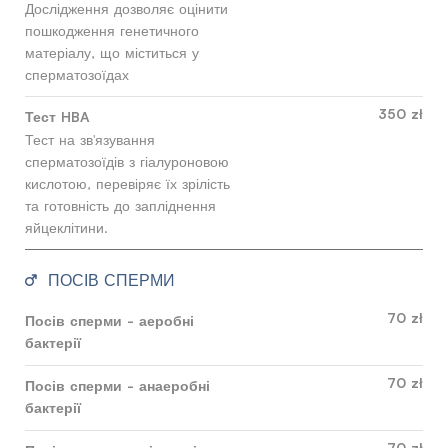
Дослідження дозволяє оцінити
пошкодження генетичного
матеріалу, що міститься у
сперматозоїдах
350 zł
Тест HBA
Тест на зв'язування
сперматозоїдів з гіалуроновою
кислотою, перевіряє їх зрілість
та готовність до запліднення
яйцеклітини.
ПОСІВ СПЕРМИ
70 zł
Посів сперми - аеробні
бактерії
70 zł
Посів сперми - анаеробні
бактерії
70 zł