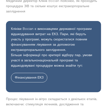
Медичний директор Клінік Bocian пояснює, як проходить
процедура ЗІВ та скільки коштує екстракорпоральне
запліднення
Клініки Bocian є виконавцями державної програми
відшкодування витрат на ЕКЗ. Пари, які беруть
участь у програмі, можуть скористатися повним
фінансуванням лікування за допомогою
екстракорпорального запліднення.
Більше інформації про критерії відбору пар, умови
участі в загальнонаціональній програмі та
відшкодовувані процедури можна знайти тут:
Фінансування ЕКЗ
Процес лікування ін-вітро складається з декількох етапів,
включаючи: стимуляція яєчників, дослідження та