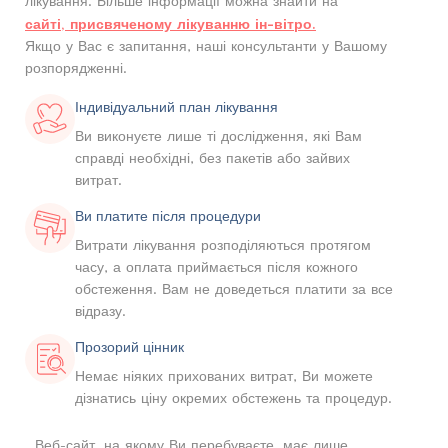
лікування. Більше інформації можна знайти на
сайті, присвяченому лікуванню ін-вітро.
Якщо у Вас є запитання, наші консультанти у Вашому
розпорядженні.
Індивідуальний план лікування
Ви виконуєте лише ті дослідження, які Вам
справді необхідні, без пакетів або зайвих
витрат.
Ви платите після процедури
Витрати лікування розподіляються протягом
часу, а оплата приймається після кожного
обстеження. Вам не доведеться платити за все
відразу.
Прозорий цінник
Немає ніяких прихованих витрат, Ви можете
дізнатись ціну окремих обстежень та процедур.
Веб-сайт, на якому Ви перебуваєте, має лише