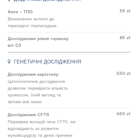
55 zł
Анти - ТПО
Визначення антитіл до
тиреоїдної пероксидази.
85 zł
Дослідження рівня гормону
віт D3
ГЕНЕТИЧНІ ДОСЛІДЖЕННЯ
550 zł
Дослідження каріотипу
Цитогенетичне дослідження
дозволяє перевірити кількість
хромосом, їхній вигляд та
зв'язки між ними.
650 zł
Дослідження CFTR
Перевірка мутацій гена CFTR, які
відповідають за розвиток
муковісцидозу та деякі причини