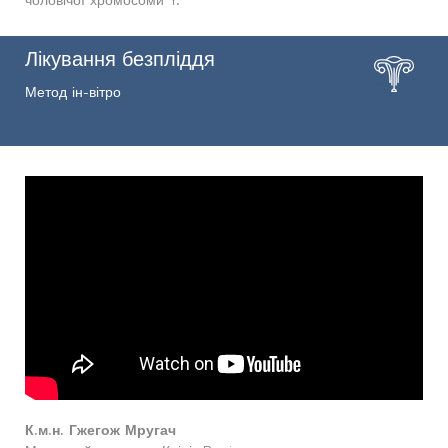
Лікування безпліддя
Метод ін-вітро
К.м.н. Гжегож Мругач