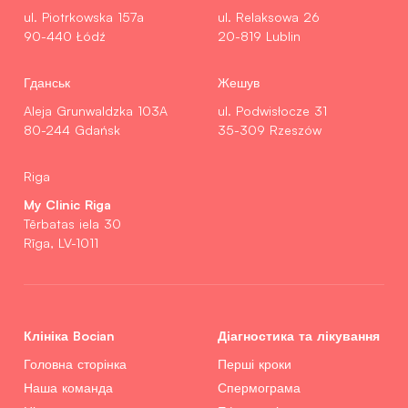
ul. Piotrkowska 157a
ul. Relaksowa 26
90-440 Łódź
20-819 Lublin
Гданськ
Жешув
Aleja Grunwaldzka 103A
ul. Podwisłocze 31
80-244 Gdańsk
35-309 Rzeszów
Riga
My Clinic Riga
Tērbatas iela 30
Rīga, LV-1011
Клініка Bocian
Діагностика та лікування
Головна сторінка
Перші кроки
Наша команда
Спермограма