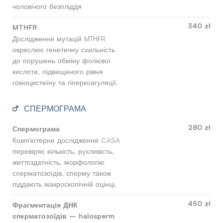
чоловічого безпліддя
340 zł
MTHFR
Дослідження мутацій MTHFR
окреслює генетичну схильність
до порушень обміну фолієвої
кислоти, підвищеного рівня
гомоцистеїну та гіперкоагуляції.
СПЕРМОГРАМА
280 zł
Спермограма
Комп'ютерне дослідження CASA
перевіряє кількість, рухливість,
життєздатність, морфологію
сперматозоїдів, сперму також
піддають макроскопічній оцінці.
450 zł
Фрагментація ДНК
сперматозоїдів – halosperm