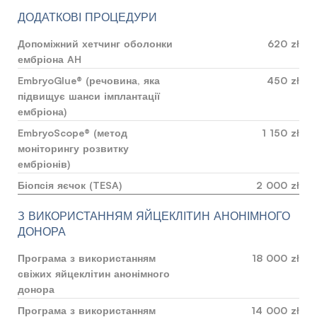
ДОДАТКОВІ ПРОЦЕДУРИ
Допоміжний хетчинг оболонки
620 zł
ембріона AH
EmbryoGlue® (речовина, яка
450 zł
підвищує шанси імплантації
ембріона)
EmbryoScope® (метод
1 150 zł
моніторингу розвитку
ембріонів)
Біопсія яєчок (TESA)
2 000 zł
З ВИКОРИСТАННЯМ ЯЙЦЕКЛІТИН АНОНІМНОГО
ДОНОРА
Програма з використанням
18 000 zł
свіжих яйцеклітин анонімного
донора
Програма з використанням
14 000 zł