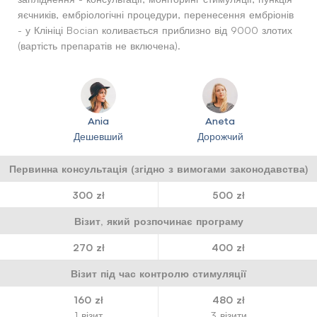
яєчників, ембріологічні процедури, перенесення ембріонів
- у Клініці Bocian коливається приблизно від 9000 злотих
(вартість препаратів не включена).
Ania
Aneta
Дешевший
Дорожчий
Первинна консультація (згідно з вимогами законодавства)
300 zł
500 zł
Візит, який розпочинає програму
270 zł
400 zł
Візит під час контролю стимуляції
160 zł
480 zł
1 візит
3 візити