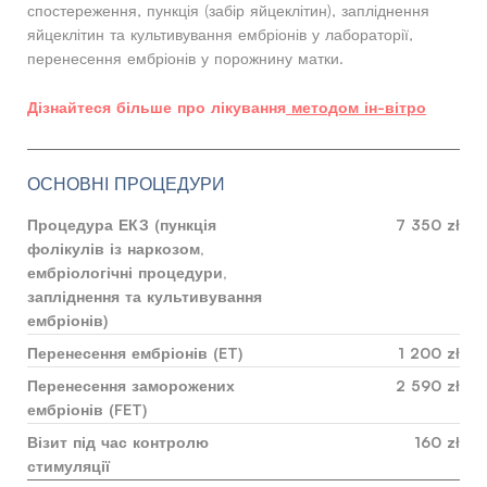
спостереження, пункція (забір яйцеклітин), запліднення
яйцеклітин та культивування ембріонів у лабораторії,
перенесення ембріонів у порожнину матки.
Дізнайтеся більше про лікування
методом ін-вітро
ОСНОВНІ ПРОЦЕДУРИ
Процедура ЕКЗ (пункція
7 350 zł
фолікулів із наркозом,
ембріологічні процедури,
запліднення та культивування
ембріонів)
Перенесення ембріонів (ET)
1 200 zł
Перенесення заморожених
2 590 zł
ембріонів (FET)
Візит під час контролю
160 zł
стимуляції