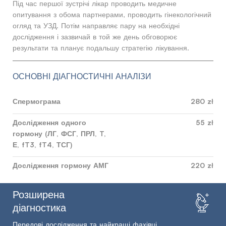
Під час першої зустрічі лікар проводить медичне
опитування з обома партнерами, проводить гінекологічний
огляд та УЗД. Потім направляє пару на необхідні
дослідження і зазвичай в той же день обговорює
результати та планує подальшу стратегію лікування.
ОСНОВНІ ДІАГНОСТИЧНІ АНАЛІЗИ
Спермограма
280 zł
Дослідження одного
55 zł
гормону (ЛГ, ФСГ, ПРЛ, T,
Е, fT3, fT4, ТСГ)
Дослідження гормону АМГ
220 zł
Розширена
діагностика
Передові дослідження та найкращі фахівці