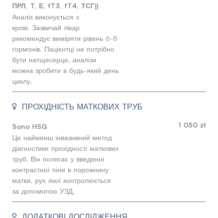
ПРЛ, T, Е, fT3, fT4, ТСГ))
Аналіз виконується з
крові. Зазвичай лікар
рекомендує виміряти рівень 6-8
гормонів. Пацієнтці не потрібно
бути натщесерце, аналізи
можна зробити в будь-який день
циклу.
ПРОХІДНІСТЬ МАТКОВИХ ТРУБ
1 050 zł
Sono HSG
Це найменш інвазивний метод
діагностики прохідності маткових
труб. Він полягає у введенні
контрастної піни в порожнину
матки, рух якої контролюється
за допомогою УЗД.
ДОДАТКОВІ ДОСЛІДЖЕННЯ