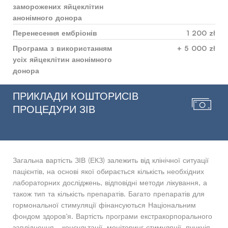
заморожених яйцеклітин
анонімного донора
Перенесення ембріонів
1 200 zł
Програма з використанням
+ 5 000 zł
усіх яйцеклітин анонімного
донора
ПРИКЛАДИ КОШТОРИСІВ
ПРОЦЕДУРИ ЗІВ
Загальна вартість ЗІВ (ЕКЗ) залежить від клінічної ситуації
пацієнтів, на основі якої обирається кількість необхідних
лабораторних досліджень, відповідні методи лікування, а
також тип та кількість препаратів. Багато препаратів для
гормональної стимуляції фінансуються Національним
фондом здоров’я. Вартість програми екстракорпорального
запліднення - консультації, моніторинг стимуляції, пункція