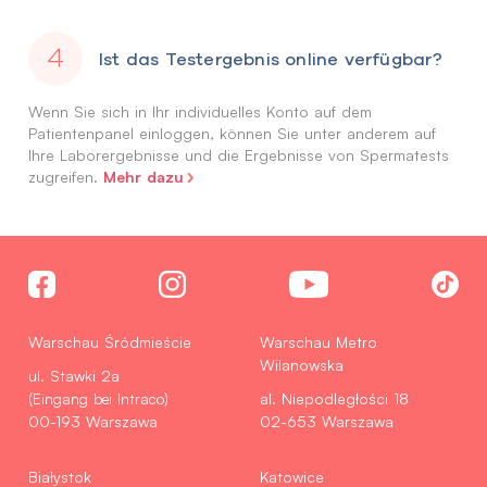
Ist das Testergebnis online verfügbar?
Wenn Sie sich in Ihr individuelles Konto auf dem
Patientenpanel einloggen, können Sie unter anderem auf
Ihre Laborergebnisse und die Ergebnisse von Spermatests
Mehr dazu
zugreifen.
Warschau Śródmieście
Warschau Metro
Wilanowska
ul. Stawki 2a
(Eingang bei Intraco)
al. Niepodległości 18
00-193 Warszawa
02-653 Warszawa
Białystok
Katowice