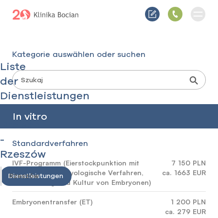
Kategorie auswählen oder suchen
Liste
der
Dienstleistungen
mit
In vitro
Preisen
-
Standardverfahren
Rzeszów
IVF-Programm (Eierstockpunktion mit
7 150 PLN
Anästhesie, embryologische Verfahren,
ca. 1663 EUR
Dienstleistungen
Rzeszów
Befruchtung und Kultur von Embryonen)
Embryonentransfer (ET)
1 200 PLN
ca. 279 EUR