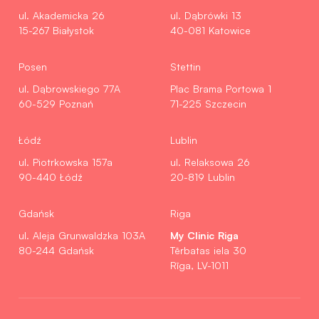
ul. Akademicka 26
ul. Dąbrówki 13
15-267 Białystok
40-081 Katowice
Posen
Stettin
ul. Dąbrowskiego 77A
Plac Brama Portowa 1
60-529 Poznań
71-225 Szczecin
Łódź
Lublin
ul. Piotrkowska 157a
ul. Relaksowa 26
90-440 Łódź
20-819 Lublin
Gdańsk
Riga
My Clinic Riga
ul. Aleja Grunwaldzka 103A
80-244 Gdańsk
Tērbatas iela 30
Rīga, LV-1011