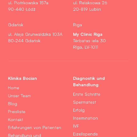
ul. Piotrkowska 157a
ul. Relaksowa 26
90-440 Łódź
20-819 Lublin
Gdańsk
Riga
My Clinic Riga
ul. Aleja Grunwaldzka 103A
80-244 Gdańsk
Tērbatas iela 30
Rīga, LV-1011
Klinika Bocian
Diagnostik und
Behandlung
Home
Erste Schritte
Unser Team
Spermatest
Blog
Erfolg
Preisliste
Insemination
Kontakt
IVF
Erfahrungen von Patienten
Eizellspende
Behandlung und