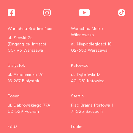
Warschau Śródmieście
Warschau Metro
Wilanowska
ul. Stawki 2a
(Eingang bei Intraco)
al. Niepodległości 18
00-193 Warszawa
02-653 Warszawa
Białystok
Katowice
ul. Akademicka 26
ul. Dąbrówki 13
15-267 Białystok
40-081 Katowice
Posen
Stettin
ul. Dąbrowskiego 77A
Plac Brama Portowa 1
60-529 Poznań
71-225 Szczecin
Łódź
Lublin