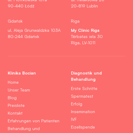
90-440 Łódź
20-819 Lublin
Gdańsk
Riga
My Clinic Riga
ul. Aleja Grunwaldzka 103A
80-244 Gdańsk
Tērbatas iela 30
Rīga, LV-1011
Klinika Bocian
Diagnostik und
Behandlung
Home
Erste Schritte
Unser Team
Spermatest
Blog
Erfolg
Preisliste
Insemination
Kontakt
IVF
Erfahrungen von Patienten
Eizellspende
Behandlung und