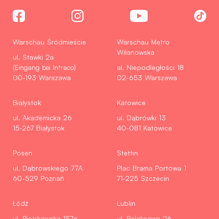
Warschau Śródmieście
Warschau Metro
Wilanowska
ul. Stawki 2a
(Eingang bei Intraco)
al. Niepodległości 18
00-193 Warszawa
02-653 Warszawa
Białystok
Katowice
ul. Akademicka 26
ul. Dąbrówki 13
15-267 Białystok
40-081 Katowice
Posen
Stettin
ul. Dąbrowskiego 77A
Plac Brama Portowa 1
60-529 Poznań
71-225 Szczecin
Łódź
Lublin
ul. Piotrkowska 157a
ul. Relaksowa 26