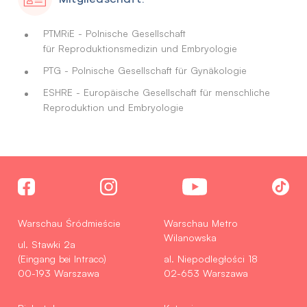
PTMRiE - Polnische Gesellschaft
für Reproduktionsmedizin und Embryologie
PTG - Polnische Gesellschaft für Gynäkologie
ESHRE - Europäische Gesellschaft für menschliche
Reproduktion und Embryologie
Warschau Śródmieście
Warschau Metro
Wilanowska
ul. Stawki 2a
(Eingang bei Intraco)
al. Niepodległości 18
00-193 Warszawa
02-653 Warszawa