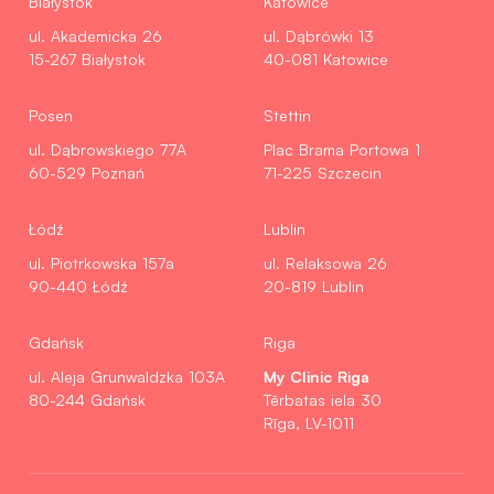
Białystok
Katowice
ul. Akademicka 26
ul. Dąbrówki 13
15-267 Białystok
40-081 Katowice
Posen
Stettin
ul. Dąbrowskiego 77A
Plac Brama Portowa 1
60-529 Poznań
71-225 Szczecin
Łódź
Lublin
ul. Piotrkowska 157a
ul. Relaksowa 26
90-440 Łódź
20-819 Lublin
Gdańsk
Riga
My Clinic Riga
ul. Aleja Grunwaldzka 103A
80-244 Gdańsk
Tērbatas iela 30
Rīga, LV-1011