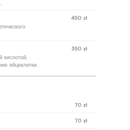
.
450 zł
етического
350 zł
й кислотой,
нию яйцеклетки.
70 zł
70 zł