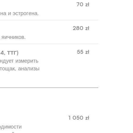
70 zł
на и эстрогена.
280 zł
 яичников.
55 zł
4, ТТГ)
ндует измерить
атощак, анализы
1 050 zł
одимости