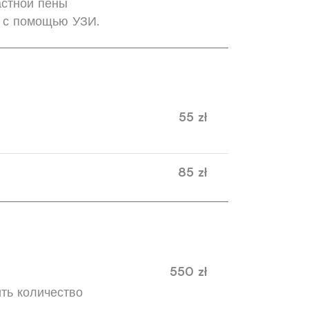
астной пены
я с помощью УЗИ.
55 zł
85 zł
550 zł
ть количество