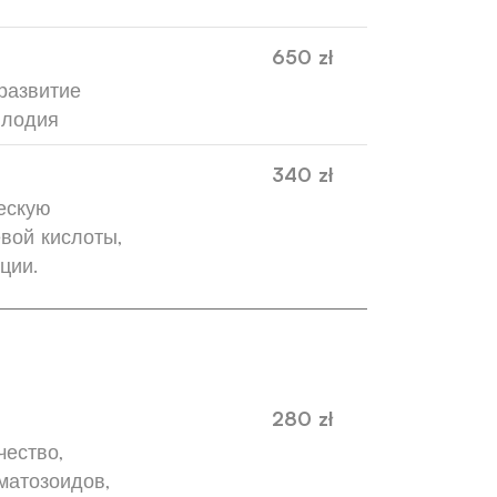
650 zł
развитие
плодия
340 zł
ескую
вой кислоты,
ции.
280 zł
чество,
матозоидов,