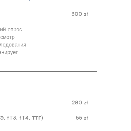
300 zł
ий опрос
осмотр
следования
анирует
280 zł
, fT3, fT4, ТТГ)
55 zł