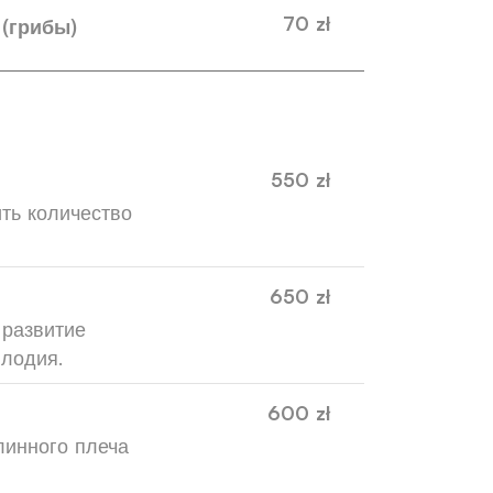
70 zł
(грибы)
550 zł
ть количество
650 zł
 развитие
плодия.
600 zł
линного плеча