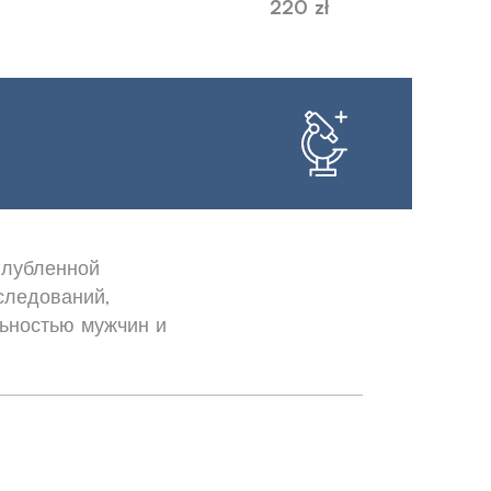
220 zł
глубленной
следований,
ьностью мужчин и