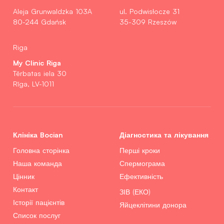
Aleja Grunwaldzka 103A
ul. Podwisłocze 31
80-244 Gdańsk
35-309 Rzeszów
Riga
My Clinic Riga
Tērbatas iela 30
Rīga, LV-1011
Клініка Bocian
Діагностика та лікування
Головна сторінка
Перші кроки
Наша команда
Спермограма
Цінник
Ефективність
Контакт
ЗІВ (ЕКО)
Історії пацієнтів
Яйцеклітини донора
Список послуг