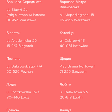
Варшава Середмістя
Варшава Метро
Вілановська
ul. Stawki 2a
(вхід зі сторони Intraco)
al. Niepodległości 18
00-193 Warszawa
02-653 Warszawa
Білосток
Катовіце
ul. Akademicka 26
ul. Dąbrówki 13
15-267 Białystok
40-081 Katowice
Познань
Щецин
ul. Dąbrowskiego 77A
Plac Brama Portowa 1
60-529 Poznań
71-225 Szczecin
Лодзь
Люблін
ul. Piotrkowska 157a
ul. Relaksowa 26
90-440 Łódź
20-819 Lublin
Гданськ
Жешув