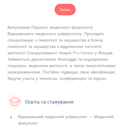
Запис
Випускниця Першого медичного факультету
Варшавського медичного університету. Проходить
спеціалізацію з гінекології та акушерства в Клініці
гінекології та акушерства з відділенням патології
вагітності Спеціалізованої лікарні Pro-Familia у Жешуві.
Займається діагностикою безпліддя та ендокринних
порушень, веденням вагітності, а також гінекологічними
захворюваннями. Постійно підвищує свою кваліфікацію,
беручи участь у тренінгах, конференціях та курсах.
Освіта та стажування:
Варшавський медичний університет – Медичний
факультет