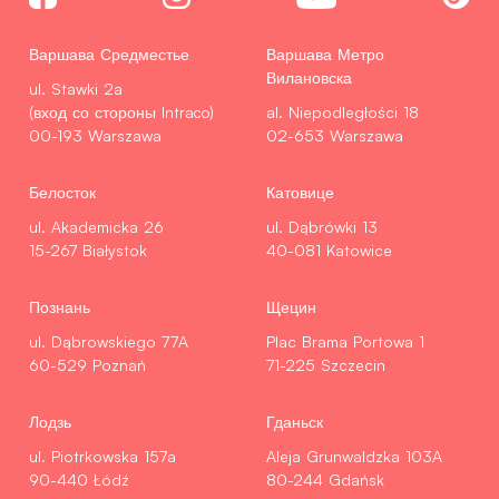
Варшава Средместье
Варшава Метро
Вилановска
ul. Stawki 2a
(вход со стороны Intraco)
al. Niepodległości 18
00-193 Warszawa
02-653 Warszawa
Белосток
Катовице
ul. Akademicka 26
ul. Dąbrówki 13
15-267 Białystok
40-081 Katowice
Познань
Щецин
ul. Dąbrowskiego 77A
Plac Brama Portowa 1
60-529 Poznań
71-225 Szczecin
Лодзь
Гданьск
ul. Piotrkowska 157a
Aleja Grunwaldzka 103A
90-440 Łódź
80-244 Gdańsk