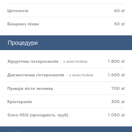
Цитологія
60 zł
Біоценоз піхви
50 zł
Процедури
Хірургічна гістероскопія
1 800 zł
- з анестезією
Діагностична гістероскопія
1 600 zł
- з анестезією
Пункція кісти яєчника
700 zł
Кріотерапія
300 zł
Sono HSG (прохідність труб)
1 050 zł