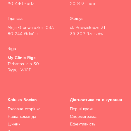
90-440 Łódź
20-819 Lublin
Гданськ
Жешув
Aleja Grunwaldzka 103A
ul. Podwisłocze 31
80-244 Gdańsk
35-309 Rzeszów
Riga
My Clinic Riga
Tērbatas iela 30
Rīga, LV-1011
Клініка Bocian
Діагностика та лікування
Головна сторінка
Перші кроки
Наша команда
Спермограма
Цінник
Ефективність