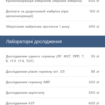
Кріоконсервація ембріонів (перший ембріон)
500 zł
Доплата за додатковий ембріон (при
150 zł
кріоконсервації)
Зберігання ембріонів протягом 1 року
690 zł
Лабораторні дослідження
Дослідження одного гормону (ЛГ, ФСГ, ПРЛ, T,
55 zł
Е, fT3, fT4, ТСГ)
Дослідження рівня гормону віт. D3
85 zł
Дослідження гормону АМГ
220 zł
Дослідження каріотипу
550 zł
Дослідження AZF
600 zł