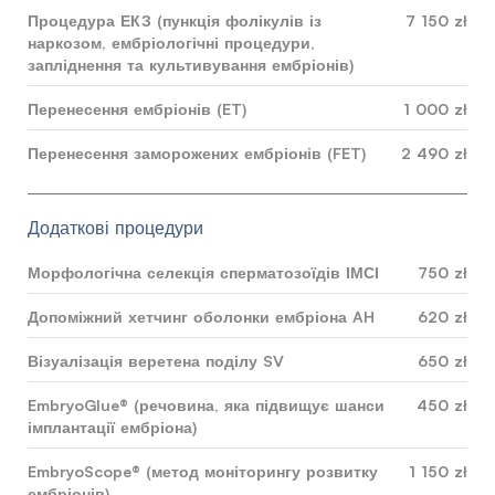
Процедура ЕКЗ (пункція фолікулів із
7 150 zł
наркозом, ембріологічні процедури,
запліднення та культивування ембріонів)
Перенесення ембріонів (ET)
1 000 zł
Перенесення заморожених ембріонів (FET)
2 490 zł
Додаткові процедури
Морфологічна селекція сперматозоїдів ІМСІ
750 zł
Допоміжний хетчинг оболонки ембріона AH
620 zł
Візуалізація веретена поділу SV
650 zł
EmbryoGlue® (речовина, яка підвищує шанси
450 zł
імплантації ембріона)
EmbryoScope® (метод моніторингу розвитку
1 150 zł
ембріонів)