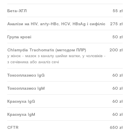
Бета-ХГЛ
55 zł
Аналізи на HIV, anty-HBc, HCV, HBsAg і сифіліс
275 zł
Група крові
50 zł
Chlamydia Trachomatis (методом ПЛР)
200 zł
у жінок - мазок з каналу шийки матки, у чоловіків -
з сечівника або аналіз сечі
Токсоплазмоз IgG
60 zł
Токсоплазмоз IgM
60 zł
Краснуха IgG
60 zł
Краснуха IgM
60 zł
CFTR
650 zł