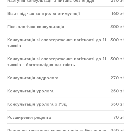
Наступні консультації з питань безпліддя
270 zł
Візит під час контролю стимуляції
160 zł
Гінекологічна консультація
300 zł
Консультація зі спостереження вагітності до 11
300 zł
тижнів
Консультація зі спостереження вагітності до 11
300 zł
тижнів - багатоплідна вагітність
Консультація андролога
270 zł
Консультація уролога
250 zł
Консультація уролога з УЗД
350 zł
Розширення рецепта
70 zł
Первинна генетична консультація – Безпліддя
450 zł