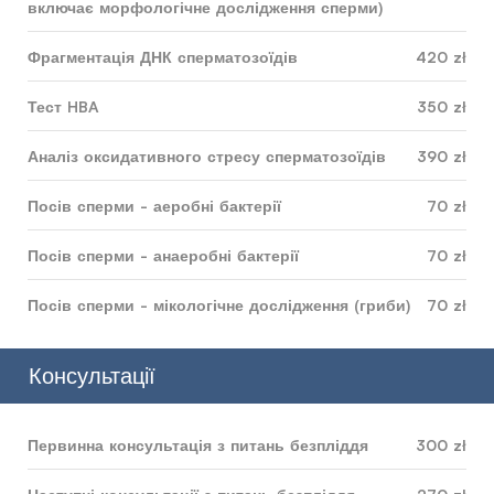
включає морфологічне дослідження сперми)
Фрагментація ДНК сперматозоїдів
420 zł
Тест HBA
350 zł
Аналіз оксидативного стресу сперматозоїдів
390 zł
Посів сперми - аеробні бактерії
70 zł
Посів сперми - анаеробні бактерії
70 zł
Посів сперми - мікологічне дослідження (гриби)
70 zł
Консультації
Первинна консультація з питань безпліддя
300 zł