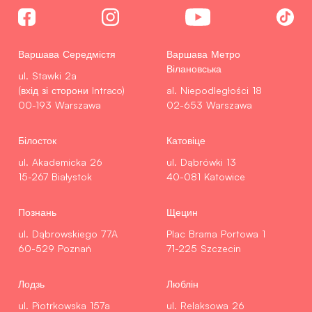
Варшава Середмістя
Варшава Метро
Вілановська
ul. Stawki 2a
(вхід зі сторони Intraco)
al. Niepodległości 18
00-193 Warszawa
02-653 Warszawa
Білосток
Катовіце
ul. Akademicka 26
ul. Dąbrówki 13
15-267 Białystok
40-081 Katowice
Познань
Щецин
ul. Dąbrowskiego 77A
Plac Brama Portowa 1
60-529 Poznań
71-225 Szczecin
Лодзь
Люблін
ul. Piotrkowska 157a
ul. Relaksowa 26