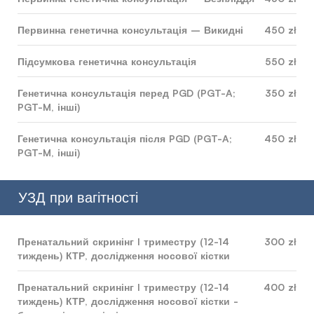
Первинна генетична консультація – Викидні
450 zł
Підсумкова генетична консультація
550 zł
Генетична консультація перед PGD (PGT-A;
350 zł
PGT-M, інші)
Генетична консультація після PGD (PGT-A;
450 zł
PGT-M, інші)
УЗД при вагітності
Пренатальний скринінг I триместру (12-14
300 zł
тиждень) КТР, дослідження носової кістки
Пренатальний скринінг I триместру (12-14
400 zł
тиждень) КТР, дослідження носової кістки -