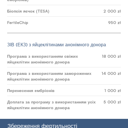
Біопсія яєчок (TESA)
2 000 zł
FertileChip
950 zł
ЗІВ (ЕКЗ) з яйцеклітинами анонімного донора
Програма з використанням свіжих
18 000 zł
яйцеклітин анонімного донора
Програма з використанням заморожених
14 000 zł
яйцеклітин анонімного донора
Перенесення ембріонів
1 000 zł
Доплата за програму з використанням усіх
5 000 zł
яйцеклітин анонімного донора
Збереження фертильності