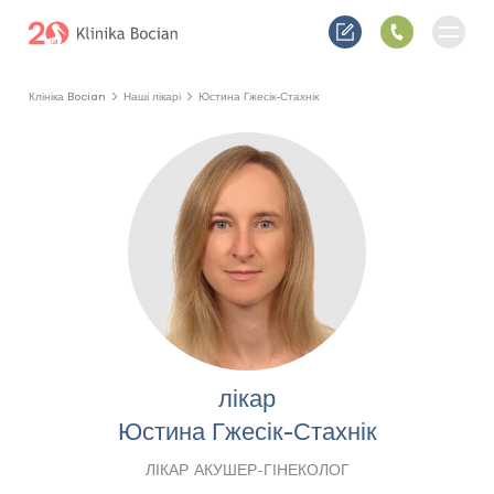
Клініка Bocian
Наші лікарі
Юстина Гжесік-Стахнік
лікар
Юстина Гжесік-Стахнік
ЛІКАР АКУШЕР-ГІНЕКОЛОГ