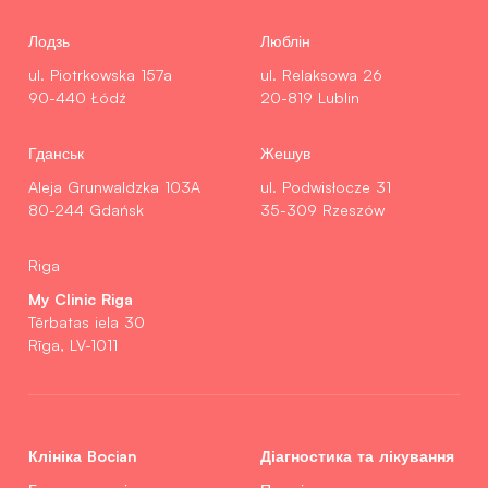
Лодзь
Люблін
ul. Piotrkowska 157a
ul. Relaksowa 26
90-440 Łódź
20-819 Lublin
Гданськ
Жешув
Aleja Grunwaldzka 103A
ul. Podwisłocze 31
80-244 Gdańsk
35-309 Rzeszów
Riga
My Clinic Riga
Tērbatas iela 30
Rīga, LV-1011
Клініка Bocian
Діагностика та лікування