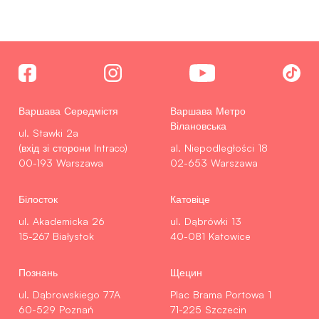
Варшава Середмістя
Варшава Метро
Вілановська
ul. Stawki 2a
(вхід зі сторони Intraco)
al. Niepodległości 18
00-193 Warszawa
02-653 Warszawa
Білосток
Катовіце
ul. Akademicka 26
ul. Dąbrówki 13
15-267 Białystok
40-081 Katowice
Познань
Щецин
ul. Dąbrowskiego 77A
Plac Brama Portowa 1
60-529 Poznań
71-225 Szczecin