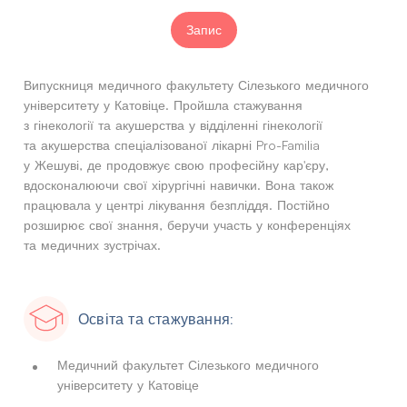
Запис
Випускниця медичного факультету Сілезького медичного
університету у Катовіце. Пройшла стажування
з гінекології та акушерства у відділенні гінекології
та акушерства спеціалізованої лікарні Pro-Familia
у Жешуві, де продовжує свою професійну кар'єру,
вдосконалюючи свої хірургічні навички. Вона також
працювала у центрі лікування безпліддя. Постійно
розширює свої знання, беручи участь у конференціях
та медичних зустрічах.
Освіта та стажування:
Медичний факультет Сілезького медичного
університету у Катовіце