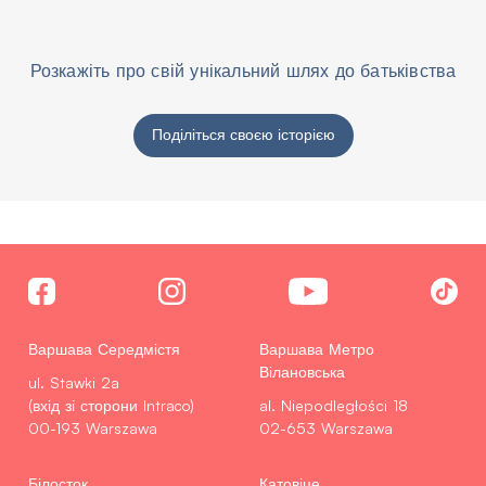
Розкажіть про свій унікальний шлях до батьківства
Поділіться своєю історією
Варшава Середмістя
Варшава Метро
Вілановська
ul. Stawki 2a
(вхід зі сторони Intraco)
al. Niepodległości 18
00-193 Warszawa
02-653 Warszawa
Білосток
Катовіце