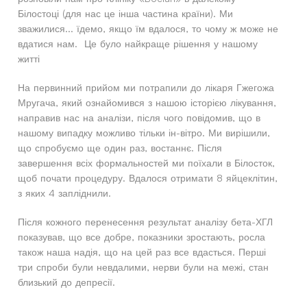
Білостоці (для нас це інша частина країни). Ми
зважилися... їдемо, якщо їм вдалося, то чому ж може не
вдатися нам. Це було найкраще рішення у нашому
житті
На первинний прийом ми потрапили до лікаря Гжегожа
Мругача, який ознайомився з нашою історією лікування,
направив нас на аналізи, після чого повідомив, що в
нашому випадку можливо тільки ін-вітро. Ми вирішили,
що спробуємо ще один раз, востаннє. Після
завершення всіх формальностей ми поїхали в Білосток,
щоб почати процедуру. Вдалося отримати 8 яйцеклітин,
з яких 4 запліднили.
Після кожного перенесення результат аналізу бета-ХГЛ
показував, що все добре, показники зростають, росла
також наша надія, що на цей раз все вдасться. Перші
три спроби були невдалими, нерви були на межі, стан
близький до депресії.