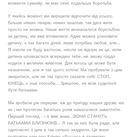
моменти сумніву, чи має сенс подальша боротьба.
У якийсь момент ми вирішили відпочити від усього.
Більше ніяких лікарів, ніяких аналізів, так далі жити
просто не можна. Наше життя визначалося боротьбою
за дитину, ми вже втомилися. Адже можна усиновити
дитину, є так багато дітей, яким потрібна любов, але...
Я ніколи не буду вагітною, ніколи не відчую як це, коли
дитина штовхається всередині тебе, не зможу гордо
ходити з великим животом. Для когось це може бути
незначним, але я так цього хотіла! Ми пробували з цим
змиритися, але не так просто сказати собі: СТОП,
КІНЕЦЬ, є інші способи... Зрештою, не всім судилося
бути батьками.
Ми зробили рік перерви, аж до приїзду наших друзів, які
як і ми протягом багатьох років намагалися завагітніти.
Перший погляд - і я вже знаю...ВОНИ СТАНУТЬ
БАТЬКАМИ БЛИЗНЮКІВ... Я так за них була рада, але
одночасно з цим я так сильно заздрила. Це вони
розповіли нам про Клініку «Bocian» в далекому