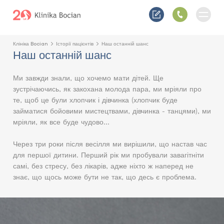
Клініка Bocian
Історії пацієнтів
Наш останній шанс
Наш останній шанс
Ми завжди знали, що хочемо мати дітей. Ще
зустрічаючись, як закохана молода пара, ми мріяли про
те, щоб це були хлопчик і дівчинка (хлопчик буде
займатися бойовими мистецтвами, дівчинка - танцями), ми
мріяли, як все буде чудово...
Через три роки після весілля ми вирішили, що настав час
для першої дитини. Перший рік ми пробували завагітніти
самі, без стресу, без лікарів, адже ніхто ж наперед не
знає, що щось може бути не так, що десь є проблема.