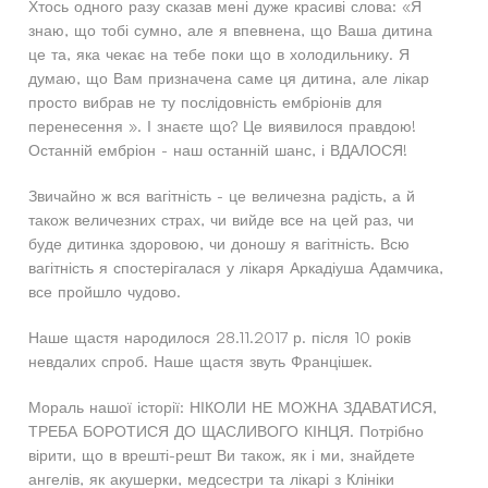
Хтось одного разу сказав мені дуже красиві слова: «Я
знаю, що тобі сумно, але я впевнена, що Ваша дитина
це та, яка чекає на тебе поки що в холодильнику. Я
думаю, що Вам призначена саме ця дитина, але лікар
просто вибрав не ту послідовність ембріонів для
перенесення ». І знаєте що? Це виявилося правдою!
Останній ембріон - наш останній шанс, і ВДАЛОСЯ!
Звичайно ж вся вагітність - це величезна радість, а й
також величезних страх, чи вийде все на цей раз, чи
буде дитинка здоровою, чи доношу я вагітність. Всю
вагітність я спостерігалася у лікаря Аркадіуша Адамчика,
все пройшло чудово.
Наше щастя народилося 28.11.2017 р. після 10 років
невдалих спроб. Наше щастя звуть Францішек.
Мораль нашої історії: НІКОЛИ НЕ МОЖНА ЗДАВАТИСЯ,
ТРЕБА БОРОТИСЯ ДО ЩАСЛИВОГО КІНЦЯ. Потрібно
вірити, що в врешті-решт Ви також, як і ми, знайдете
ангелів, як акушерки, медсестри та лікарі з Клініки