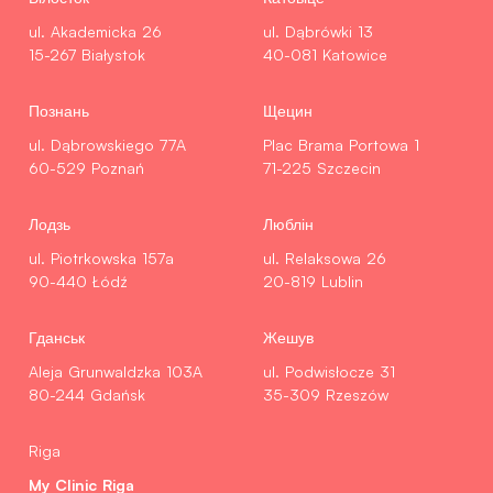
ul. Akademicka 26
ul. Dąbrówki 13
15-267 Białystok
40-081 Katowice
Познань
Щецин
ul. Dąbrowskiego 77A
Plac Brama Portowa 1
60-529 Poznań
71-225 Szczecin
Лодзь
Люблін
ul. Piotrkowska 157a
ul. Relaksowa 26
90-440 Łódź
20-819 Lublin
Гданськ
Жешув
Aleja Grunwaldzka 103A
ul. Podwisłocze 31
80-244 Gdańsk
35-309 Rzeszów
Riga
My Clinic Riga