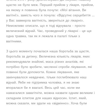
щастю не було меж. Перший прийом у лікаря, прийом,
на якому я повинна була почути: «Мої вітання, Ви
вагітні!», замість чого я почула: «Відсутнє серцебиття ...
у Вас завмерла вагітність, зверніться до лікарні».
Неможливо описати, що я тоді відчувала - просто
величезний відчай. Час, проведений у лікарні - це ще
одна травма, так як я лежала в палаті тільки з
вагітними.
З цього моменту почалася наша боротьба за щастя,
боротьба за дитину. Величезна кількість лікарів, яких
рекомендували знайомі, маса різних аналізів, які
потрібно було зробити, численні спроби лікування, які
повинні були допомогти. Кожне лікування, яке
закінчувалося невдачею, тільки поглиблювало наш
відчай. Якби не підтримка чоловіка, я не знаю
впоралася би я взагалі. Весь цей час, коли ми
намагалися завагітніти, можна назвати одним великим і
складним іспитом для наших відносин. Іспит, який,
можна сказати, ми здали на «відмінно». Хоча були