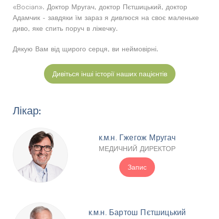
«Bocian». Доктор Мругач, доктор Пєтшицький, доктор
Адамчик - завдяки їм зараз я дивлюся на своє маленьке
диво, яке спить поруч в ліжечку.
Дякую Вам від щирого серця, ви неймовірні.
Дивіться інші історії наших пацієнтів
Лікар:
к.м.н. Гжегож Мругач
МЕДИЧНИЙ ДИРЕКТОР
Запис
к.м.н. Бартош Пєтшицький