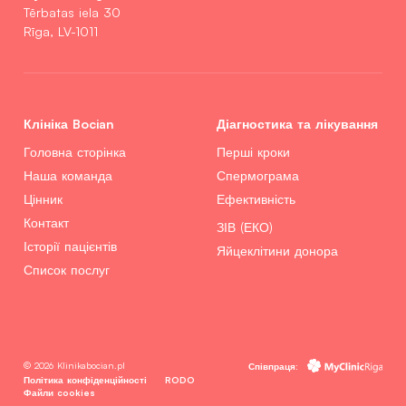
Tērbatas iela 30
Rīga, LV-1011
Клініка Bocian
Діагностика та лікування
Головна сторінка
Перші кроки
Наша команда
Спермограма
Цінник
Ефективність
Контакт
ЗІВ (ЕКО)
Історії пацієнтів
Яйцеклітини донора
Список послуг
© 2026 Klinikabocian.pl
Співпраця:
Політика конфіденційності
RODO
Файли cookies