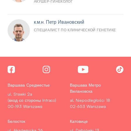
АКУШЕР-ГИНЕКОЛОГ
к.м.н. Петр Ивановский
СПЕЦИАЛИСТ ПО КЛИНИЧЕСКОЙ ГЕНЕТИКЕ
Варшава Средместье
Варшава Метро
Вилановска
ul. Stawki 2a
(вход со стороны Intraco)
al. Niepodległości 18
00-193 Warszawa
02-653 Warszawa
Белосток
Катовице
ul. Akademicka 26
ul. Dąbrówki 13