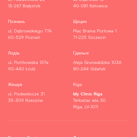
15-267 Białystok
40-081 Katowice
Познань
Щецин
ul. Dąbrowskiego 77A
Plac Brama Portowa 1
60-529 Poznań
71-225 Szczecin
Лодзь
Гданьск
ul. Piotrkowska 157a
Aleja Grunwaldzka 103A
90-440 Łódź
80-244 Gdańsk
Жешув
Riga
My Clinic Riga
ul. Podwisłocze 31
35-309 Rzeszów
Tērbatas iela 30
Rīga, LV-1011