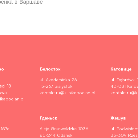
бенка в Варшаве
ро
Белосток
Катовице
ul. Akademicka 26
ul. Dąbrówki 
ści 18
15-267 Białystok
40-081 Kato
awa
kontakt.ru@klinikabocian.pl
kontakt.ru@kl
ikabocian.pl
Гданьск
Жешув
 157a
Aleja Grunwaldzka 103A
ul. Podwisłoc
80-244 Gdańsk
35-309 Rze