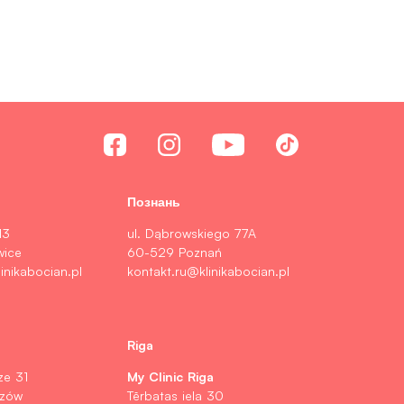
Познань
13
ul. Dąbrowskiego 77A
wice
60-529 Poznań
inikabocian.pl
kontakt.ru@klinikabocian.pl
Riga
My Clinic Riga
ze 31
szów
Tērbatas iela 30