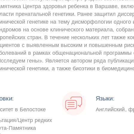
мятника Центра здоровья ребенка в Варшаве, вклю
ласти пренатальной генетики. Ранее защитил диссе
инической генетике на тему дисморфологии одного 
ндромов на основе клинического материала, собран
ропейских стран. В течение нескольких лет также к
циентов с выявленным высоким и повышенным риск
болеваний в рамках общенациональной программы 
сследуем гены». Является автором ряда публикаци
инической генетики, а также биоэтики в биомедицин
овки:
Языки:
ситет в Белостоке
Английский
ф
ьтация/Центр редких
ута-Памятника