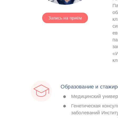
Па
об
Запись на приём
кл
си
ев
па
за
«И
кл
Образование и стажир
Медицинский универ
Генетическая консул
заболеваний Инстит