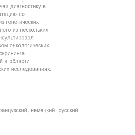
чая диагностику в
ртацию по
из генетических
ного из нескольких
онсультировал
ом онкологических
скрининга
й в области
ских исследованиях.
ранцузский
немецкий
русский