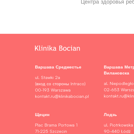
Центра здоровья ре
Варшава Средместье
Варшава Мет
Вилановска
ul. Stawki 2a
al. Niepodległo
(вход со стороны Intraco)
02-653 Warsz
00-193 Warszawa
kontakt.ru@klin
kontakt.ru@klinikabocian.pl
Щецин
Лодзь
Plac Brama Portowa 1
ul. Piotrkowska
71-225 Szczecin
90-440 Łódź