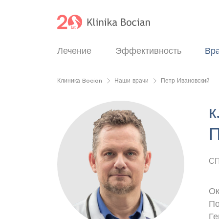
Лечение
Эффективность
Вр
Клиника Bocian
Наши врачи
Петр Ивановский
к
П
С
Ок
По
Ге