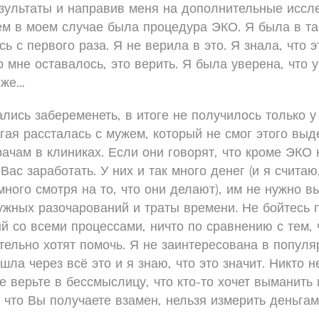
зультаты и направив меня на дополнительные иссле
м в моем случае была процедура ЭКО. Я была в так
ь с первого раза. Я не верила в это. Я знала, что э
о мне оставалось, это верить. Я была уверена, что 
 же…
ались забеременеть, в итоге не получилось только у
угая рассталась с мужем, который не смог этого выд
рачам в клиниках. Если они говорят, что кроме ЭКО 
Вас заработать. У них и так много денег (и я считаю
ного смотря на то, что они делают), им не нужно в
нужных разочарований и траты времени. Не бойтесь
й со всеми процессами, ничто по сравнению с тем,
тельно хотят помочь. Я не заинтересована в попул
шла через всё это и я знаю, что это значит. Никто н
е верьте в бессмыслицу, что кто-то хочет выманить и
 что Вы получаете взамен, нельзя измерить деньгам