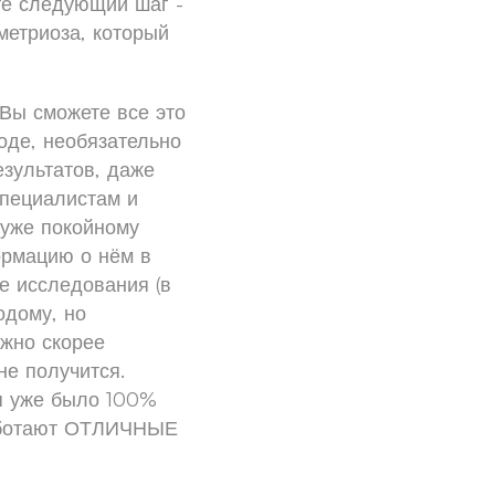
те следующий шаг -
метриоза, который
 Вы сможете все это
оде, необязательно
езультатов, даже
специалистам и
 уже покойному
ормацию о нём в
е исследования (в
одому, но
жно скорее
не получится.
ня уже было 100%
 работают ОТЛИЧНЫЕ