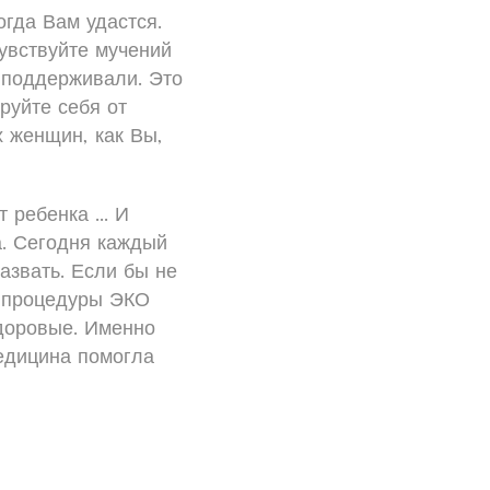
огда Вам удастся.
чувствуйте мучений
е поддерживали. Это
руйте себя от
х женщин, как Вы,
 ребенка ... И
а. Сегодня каждый
азвать. Если бы не
с процедуры ЭКО
здоровые. Именно
Медицина помогла