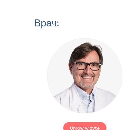
Врач:
Umów wizytę