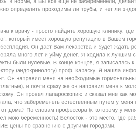
зы в норме, а Вы все ещё не забеременели, делай
но определить проходимы ли трубы, и нет ли эндо
рача к врачу - просто найдите хорошую клинику, где
ог, который имеет хорошую репутацию в Вашем гор
бесплодия. Он даст Вам лекарства и будет ждать р
теряла много лет и уйму денег. Я ходила к лучшим 
кты были нулевые. В конце концов, я записалась к
тору (эндокринологу) проф. Караску. Я нашла инф
нт. Он направил меня на необходимые гормональны
платные), и почти сразу же он направил меня к мол
кому. Он провел лапароскопию и сказал мне как мо
знала, что забеременеть естественным путем у меня 
 от дома? По словам профессора (к которому у ме
вёл мою беременность) Белосток - это место, где
КИЕ цены по сравнению с другими городами.