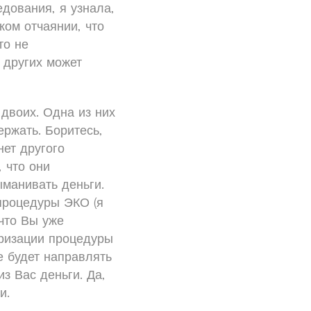
дования, я узнала,
ом отчаянии, что
то не
у других может
 двоих. Одна из них
ержать. Боритесь,
нет другого
, что они
ыманивать деньги.
 процедуры ЭКО (я
 что Вы уже
яризации процедуры
е будет направлять
з Вас деньги. Да,
и.