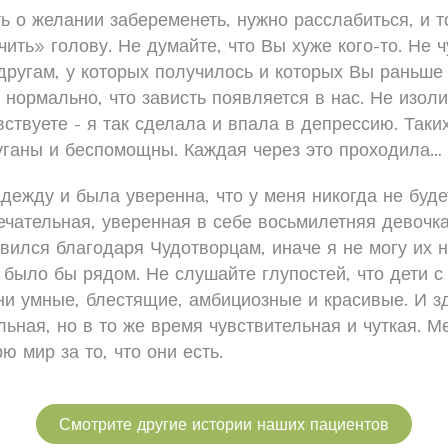
ь о желании забеременеть, нужно расслабиться, и т
ть» голову. Не думайте, что Вы хуже кого-то. Не 
одругам, у которых получилось и которых Вы раньш
 нормально, что зависть появляется в нас. Не изоли
вствуете - я так сделала и впала в депрессию. Таки
пуганы и беспомощны. Каждая через это проходила…
дежду и была уверенна, что у меня никогда не будет
мечательная, уверенная в себе восьмилетняя девочк
вился благодаря Чудотворцам, иначе я не могу их н
е было бы рядом. Не слушайте глупостей, что дети 
Они умные, блестящие, амбициозные и красивые. И 
льная, но в то же время чувствительная и чуткая. 
 мир за то, что они есть.
Смотрите другие истории наших пациентов